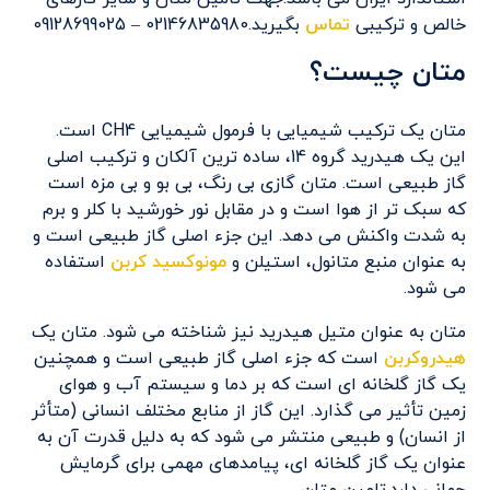
خالص و ترکیبی
تماس
بگیرید.02146835980 – 09128699025
متان چیست؟
متان یک ترکیب شیمیایی با فرمول شیمیایی CH4 است.
این یک هیدرید گروه 14، ساده ترین آلکان و ترکیب اصلی
گاز طبیعی است. متان گازی بی رنگ، بی بو و بی مزه است
که سبک تر از هوا است و در مقابل نور خورشید با کلر و برم
به شدت واکنش می دهد. این جزء اصلی گاز طبیعی است و
به عنوان منبع متانول، استیلن و
مونوکسید کربن
استفاده
می شود.
متان به عنوان متیل هیدرید نیز شناخته می شود. متان یک
هیدروکربن
است که جزء اصلی گاز طبیعی است و همچنین
یک گاز گلخانه ای است که بر دما و سیستم آب و هوای
زمین تأثیر می گذارد. این گاز از منابع مختلف انسانی (متأثر
از انسان) و طبیعی منتشر می شود که به دلیل قدرت آن به
عنوان یک گاز گلخانه ای، پیامدهای مهمی برای گرمایش
جهانی دارد.تامین متان