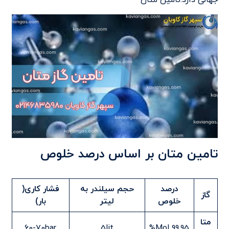
تامین متان بر اساس درصد خلوص
درصد
حجم سیلندر به
فشار کاری
(
گاز
خلوص
لیتر
بار)
متا
60-70bar
5lit
99.95 Mol%