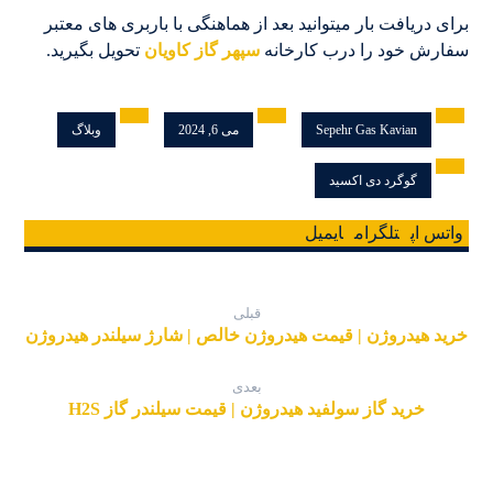
برای دریافت بار میتوانید بعد از هماهنگی با باربری های معتبر
سفارش خود را درب کارخانه
سپهر گاز کاویان
تحویل بگیرید.
Sepehr Gas Kavian
می 6, 2024
وبلاگ
گوگرد دی اکسید
واتس اپ
تلگرام
ایمیل
قبلی
خرید هیدروژن | قیمت هیدروژن خالص | شارژ سیلندر هیدروژن
بعدی
خرید گاز سولفید هیدروژن | قیمت سیلندر گاز H2S