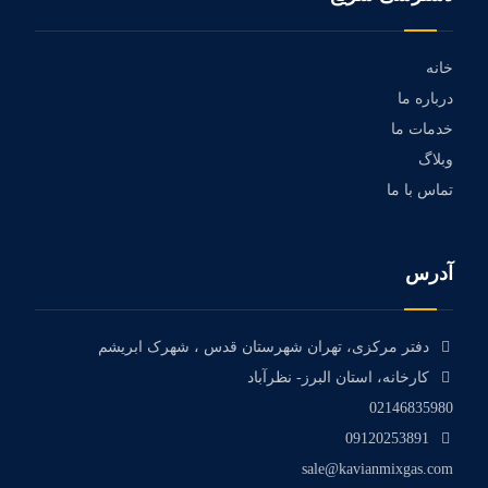
خانه
درباره ما
خدمات ما
وبلاگ
تماس با ما
آدرس
دفتر مرکزی، تهران شهرستان قدس ، شهرک ابریشم
کارخانه، استان البرز- نظرآباد
02146835980
09120253891
sale@kavianmixgas.com