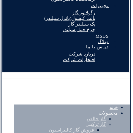
تجهیزات
رگولاتور گاز
پالت کپسول(باندل سیلندر)
پک سیلندر گاز
چرخ حمل سیلندر
MSDS
وبلاگ
تماس با ما
درباره شرکت
افتخارات شرکت
خانه
محصولات
گاز خالص
گاز ترکیبی
فروش گاز کالیبراسیون