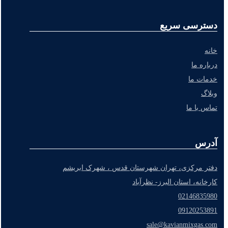
دسترسی سریع
خانه
درباره ما
خدمات ما
وبلاگ
تماس با ما
آدرس
دفتر مرکزی، تهران شهرستان قدس ، شهرک ابریشم
کارخانه، استان البرز- نظرآباد
02146835980
09120253891
sale@kavianmixgas.com