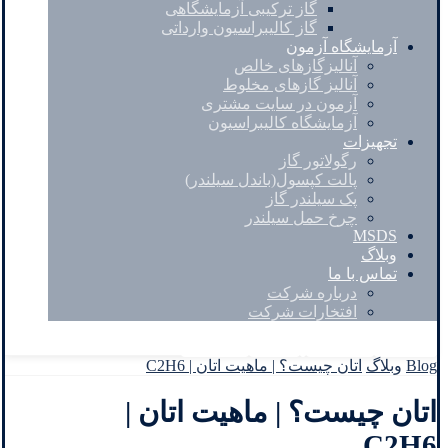
گاز ترکیبی آزمایشگاهی
گاز کالیبراسیون وارداتی
آزمایشگاه آزمون
آنالیزگازهای خالص
آنالیز گازهای مخلوط
آزمون در سایت مشتری
آزمایشگاه کالیبراسیون
تجهیزات
رگولاتور گاز
پالت کپسول(باندل سیلندر)
پک سیلندر گاز
چرخ حمل سیلندر
MSDS
وبلاگ
تماس با ما
درباره شرکت
افتخارات شرکت
Facebook
Twitter
Instagram
Linkedin
Blog
وبلاگ
اتان چیست؟ | ماهیت اتان | C2H6
اتان چیست؟ | ماهیت اتان |
C2H6