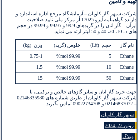
تهیه و تأمین
شرکت سپهر گاز کاویان – آزمایشگاه مرجع اداره استاندارد و
دارنده گواهینامه ایزو 17025 از مرکز ملی تایید صلاحیت
ایران – گاز اتان را در گریدهای 99.9 و 99.95 و 99.99 در حجم
های 5، 10، 20، 40 و 50 لیتر ارئه می نماید.
نام گاز
حجم (Lit)
خلوص (گرید)
وزن (kg)
0.75-1
99.99 mol%
5
Ethane
1.5
99.99 mol%
10
Ethane
15
99.99 mol%
50
Ethane
جهت خرید گاز اتان و سایر گازهای خالص و ترکیبی، با
شرکت سپهر گاز کاویان از طریق شماره های 02146835980
– 02146837072 و 09022734708 تماس بگیرید.
سپهر گاز کاویان
ژوئن 22, 2024
وبلاگ