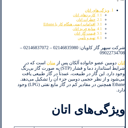
ویژگی‌های اتان
کاربردهای اتان
خطرات اتان
اقدامات ایمنی هنگام کار با Ethane
منابع خرید اتان
قیمت گاز اتان
تهیه و تأمین
شرکت سپهر گاز کاویان: 02146835980 – 02146837072 –
09022734708
اتان
دومین عضو خانواده آلکان پس از
متان
است که در
شرایط استاندارد دما و فشار (STP) به صورت گاز بی‌رنگ
وجود دارد. این گاز در طبیعت، عمدتاً در گاز طبیعی یافت
می‌شود و از نظر حجمی دومین جزء آن را تشکیل می‌دهد.
Ethane همچنین در مقادیر کم در گاز مایع نفتی (LPG) وجود
دارد.
ویژگی‌های اتان