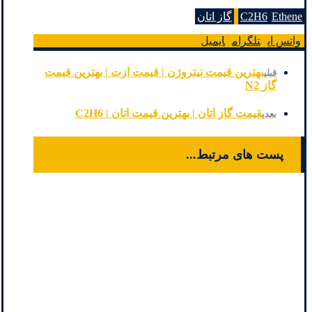
Ethene
C2H6
گاز اتان
واتس اپ
تلگرام
ایمیل
بهترین قیمت نیتروژن | قیمت ازت | بهترین قیمت
قبلی
گاز N2
قیمت گاز اتان | بهترین قیمت اتان | C2H6
بعدی
پست های مرتبط...