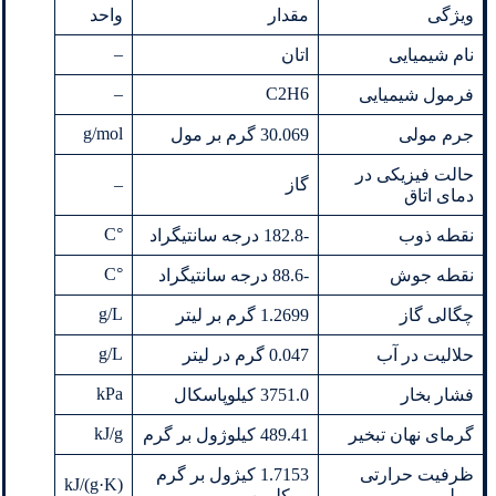
ویژگی
مقدار
واحد
–
نام شیمیایی
اتان
–
C2H6
فرمول شیمیایی
g/mol
جرم مولی
30.069 گرم بر مول
حالت فیزیکی در
گاز
–
دمای اتاق
°C
نقطه ذوب
-182.8 درجه سانتیگراد
°C
نقطه جوش
-88.6 درجه سانتیگراد
g/L
چگالی گاز
1.2699 گرم بر لیتر
g/L
حلالیت در آب
0.047 گرم در لیتر
kPa
فشار بخار
3751.0 کیلوپاسکال
kJ/g
گرمای نهان تبخیر
489.41 کیلوژول بر گرم
ظرفیت حرارتی
1.7153 کیژول بر گرم
kJ/(g·K)
مولی
بر کلوین