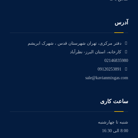
آدرس
دفتر مرکزی، تهران شهرستان قدس ، شهرک ابریشم
کارخانه، استان البرز- نظرآباد
02146835980
09120253891
sale@kavianmixgas.com
ساعت کاری
شنبه تا چهارشنبه
8:00 الی 16:30