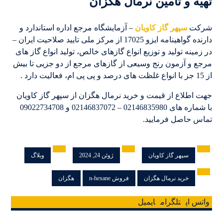
تهیه و تأمین نرمال هگزان
شرکت
سپهر گاز کاویان
– آزمایشگاه مرجع اداره استاندارد و
دارنده گواهینامه ایزو 17025 از مرکز ملی تایید صلاحیت ایران –
در زمینه تولید و توزیع انواع گازهای خالص، تولید انواع گاز های
مرجع و آزمون رنج وسیعی از گازهای مرجع از دو جزیی تا بیش
از 15 جز با انواع غلظت های درصد و پی پی ام، فعالیت دارد .
جهت اطلاع از قیمت و خرید نرمال هگزان از سپهر گاز کاویان
با شماره های 02146835980 – 02146837072 و 09022734708
تماس حاصل فرمایید.
سپهر گاز کاویان
ژوئن 24, 2024
وبلاگ
خرید نرمال هگزان
فروش n-hexane
هگزان
واتس اپ
تلگرام
ایمیل