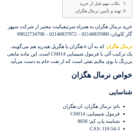
نکات مهم قبل از خرید
تهیه و تأمین نرمال هگزان
خرید نرمال هگزان به همراه سرتیفیکیت معتبر از شرکت سپهر
گاز کاویان: 02146835980 – 02146837072 – 09022734708
نرمال هگزان
که به آن n-هگزان یا هگزیل هیدرید هم می‌گویند،
یک ترکیب آلی با فرمول شیمیایی C6H14 است. این ماده مایعی
بی‌رنگ با بوی ملایم نفتی است که از نفت خام به دست می‌آید.
خواص نرمال هگزان
شناسایی
نام: نرمال هگزان، ان-هگزان
فرمول شیمیایی: C6H14
شناسه پاپ کم: 8058
CAS: 110-54-3