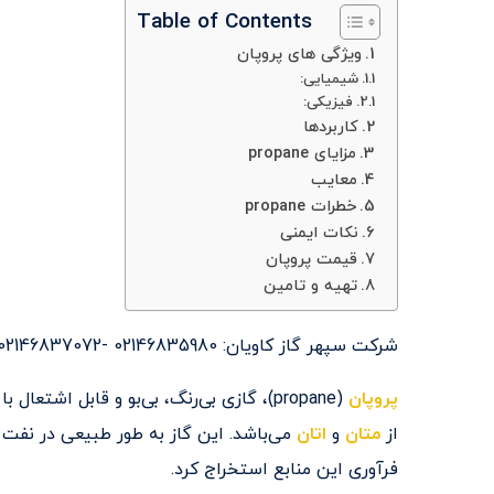
Table of Contents
ویژگی های پروپان
شیمیایی:
فیزیکی:
کاربردها
مزایای propane
معایب
خطرات propane
نکات ایمنی
قیمت پروپان
تهیه و تامین
شرکت سپهر گاز کاویان: 02146835980 -02146837072 – 09022734708
پروپان
از
متان
و
اتان
می‌باشد. این گاز به طور طبیعی در نفت 
فرآوری این منابع استخراج کرد.