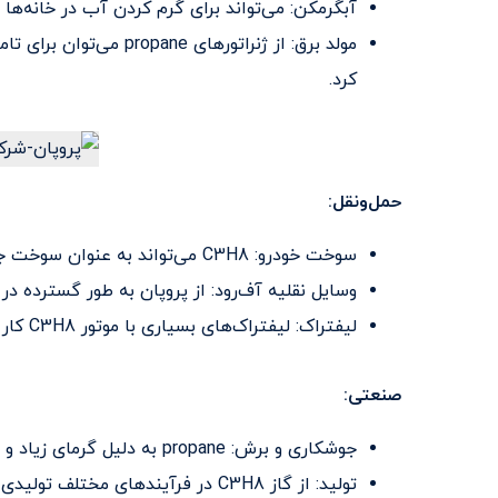
آبگرمکن: می‌تواند برای گرم کردن آب در خانه‌ها
مولد برق: از ژنراتورهای
کرد.
حمل‌ونقل:
سوخت خودرو: C3H8 می‌تواند به عنوان سوخت جایگزین برای اتومبیل‌ها و کامیون‌ها استفاده شود.
وسایل نقلیه آف‌رود: از پروپان به طور گسترده در موتورسیکلت‌ها، ATVها و گار
لیفتراک: لیفتراک‌های بسیاری با موتور C3H8 کار می‌کنند.
صنعتی:
جوشکاری و برش: propane به دلیل گرمای زیاد و شعله تمیز، سوخت رایج برای جوشکاری و برش است.
تولید: از گاز C3H8 در فرآیندهای م