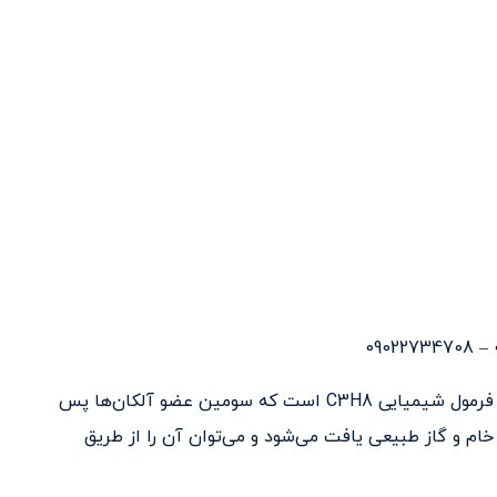
(propane)، گازی بی‌رنگ، بی‌بو و قابل اشتعال با فرمول شیمیایی C3H8 است که سومین عضو آلکان‌ها پس
خام و گاز طبیعی یافت می‌شود و می‌توان آن را از طریق