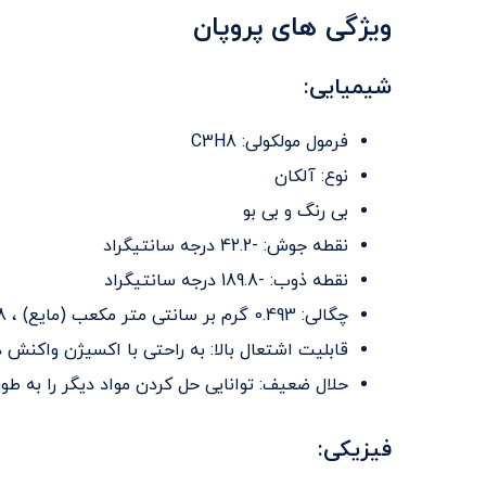
ویژگی های پروپان
شیمیایی:
فرمول مولکولی: C3H8
نوع: آلکان
بی رنگ و بی بو
نقطه جوش: -42.2 درجه سانتیگراد
نقطه ذوب: -189.8 درجه سانتیگراد
چگالی: 0.493 گرم بر سانتی متر مکعب (مایع) ، 1.968 کیلوگرم بر متر مکعب (گاز)
قابلیت اشتعال بالا: به راحتی با اکسیژن واکنش د
حلال ضعیف: توانایی حل کردن مواد دیگر را به طور
فیزیکی: