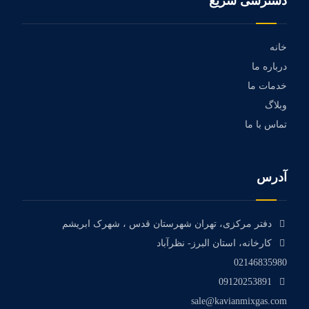
دسترسی سریع
خانه
درباره ما
خدمات ما
وبلاگ
تماس با ما
آدرس
دفتر مرکزی، تهران شهرستان قدس ، شهرک ابریشم
کارخانه، استان البرز- نظرآباد
02146835980
09120253891
sale@kavianmixgas.com