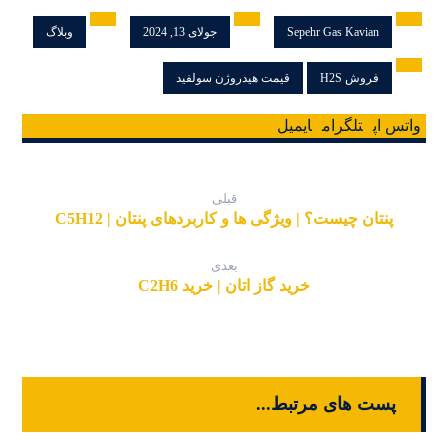
Sepehr Gas Kavian
جولای 13, 2024
وبلاگ
فروش H2S
قیمت هیدروژن سولفید
واتس اپ
تلگرام
ایمیل
قبلی
پنتان چیست؟ | ویژگی ها و کاربردهای پنتان | C5H12
بعدی
خرید گاز اتان | خرید C2H6
پست های مرتبط...