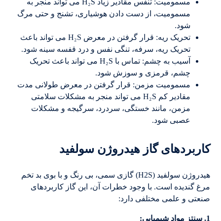
مسمومیت: تنفس مقادیر زیاد H₂S می تواند منجر به
مسمومیت، از دست دادن هوشیاری، تشنج و حتی مرگ
شود.
تحریک ریه: قرار گرفتن در معرض H₂S می تواند باعث
تحریک ریه، سرفه، تنگی نفس و درد قفسه سینه شود.
آسیب به چشم: تماس با H₂S می تواند باعث تحریک
چشم، قرمزی و سوزش شود.
مسمومیت مزمن: قرار گرفتن در معرض طولانی مدت
مقادیر کم H₂S می تواند منجر به مشکلات سلامتی
مزمن، مانند خستگی، سردرد، سرگیجه و مشکلات
عصبی شود.
کاربردهای گاز هیدروژن سولفید
هیدروژن سولفید (H2S) گازی سمی، بی رنگ و با بوی بد تخم
مرغ گندیده است. با وجود خطرات آن، این گاز کاربردهای
صنعتی و علمی مختلفی دارد:
1. سنتز مواد شیمیایی: