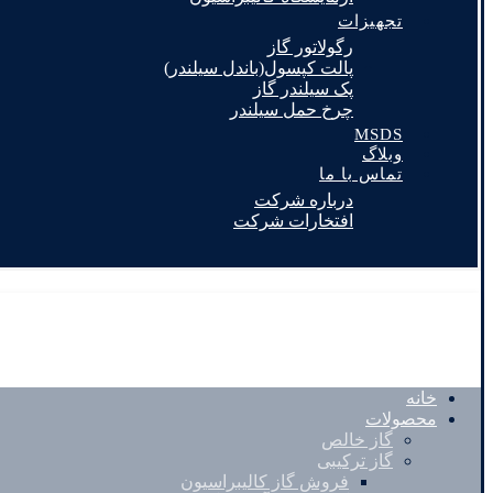
تجهیزات
رگولاتور گاز
پالت کپسول(باندل سیلندر)
پک سیلندر گاز
چرخ حمل سیلندر
MSDS
وبلاگ
تماس با ما
درباره شرکت
افتخارات شرکت
خانه
محصولات
گاز خالص
گاز ترکیبی
فروش گاز کالیبراسیون