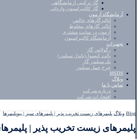
گاز ترکیبی آزمایشگاهی
گاز کالیبراسیون وارداتی
آزمایشگاه آزمون
آنالیزگازهای خالص
آنالیز گازهای مخلوط
آزمون در سایت مشتری
آزمایشگاه کالیبراسیون
تجهیزات
رگولاتور گاز
پالت کپسول(باندل سیلندر)
پک سیلندر گاز
چرخ حمل سیلندر
MSDS
وبلاگ
تماس با ما
درباره شرکت
افتخارات شرکت
Facebook
Twitter
Instagram
Linkedin
Blog
وبلاگ
پلیمرهای زیست تخریب پذیر | پلیمرهای سبز | بیوپلیمرها
پلیمرهای زیست تخریب پذیر | پلیمرهای 