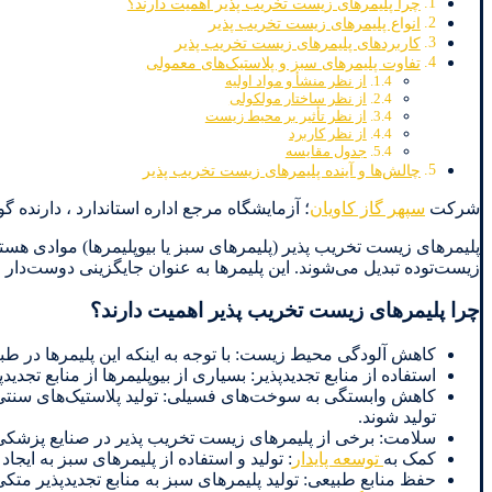
چرا پلیمرهای زیست تخریب پذیر اهمیت دارند؟
انواع پلیمرهای زیست تخریب پذیر
کاربردهای پلیمرهای زیست تخریب پذیر
تفاوت پلیمرهای سبز و پلاستیک‌های معمولی
از نظر منشأ و مواد اولیه
از نظر ساختار مولکولی
از نظر تأثیر بر محیط زیست
از نظر کاربرد
جدول مقایسه
چالش‌ها و آینده پلیمرهای زیست تخریب پذیر
شرکت
سپهر گاز کاویان
؛ آزمایشگاه مرجع اداره استاندارد ، دارنده گواهینامه ایزو 17025 از مرکز ملی تایید صلاحیت ایران: 2146835980
پلیمرهای زیست تخریب پذیر (پلیمرهای سبز یا بیوپلیمرها) موادی هست
زیست‌توده تبدیل می‌شوند. این پلیمرها به عنوان جایگزینی دوست‌دار
چرا پلیمرهای زیست تخریب پذیر اهمیت دارند؟
کاهش آلودگی محیط زیست: با توجه به اینکه این پلیمرها در طبی
استفاده از منابع تجدیدپذیر: بسیاری از بیوپلیمرها از منابع تجد
کاهش وابستگی به سوخت‌های فسیلی: تولید پلاستیک‌های سنتی به 
تولید شوند.
سلامت: برخی از پلیمرهای زیست تخریب پذیر در صنایع پزشکی و 
کمک به
توسعه پایدار
: تولید و استفاده از پلیمرهای سبز به ایجاد
حفظ منابع طبیعی: تولید پلیمرهای سبز به منابع تجدیدپذیر 