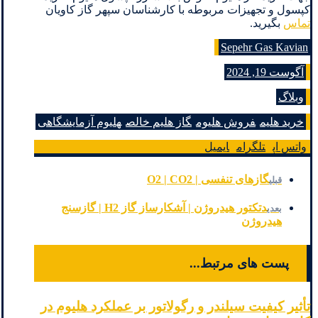
کپسول و تجهیزات مربوطه با کارشناسان سپهر گاز کاویان
تماس
بگیرید.
Sepehr Gas Kavian
آگوست 19, 2024
وبلاگ
خرید هلیم
فروش هلیوم
گاز هلیم خالص
هلیوم آزمایشگاهی
واتس اپ
تلگرام
ایمیل
گازهای تنفسی | O2 | CO2
قبلی
دتکتور هیدروژن | آشکارساز گاز H2 | گازسنج
بعدی
هیدروژن
پست های مرتبط...
تأثیر کیفیت سیلندر و رگولاتور بر عملکرد هلیوم در