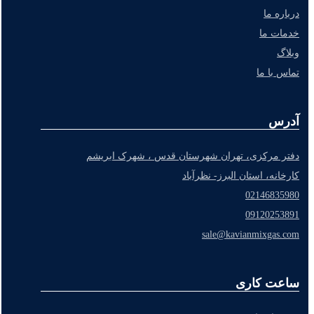
درباره ما
خدمات ما
وبلاگ
تماس با ما
آدرس
دفتر مرکزی، تهران شهرستان قدس ، شهرک ابریشم
کارخانه، استان البرز- نظرآباد
02146835980
09120253891
sale@kavianmixgas.com
ساعت کاری