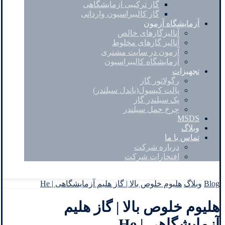
گاز ترکیبی آزمایشگاهی
گاز کالیبراسیون وارداتی
آزمایشگاه آزمون
آنالیزگازهای خالص
آنالیز گازهای مخلوط
آزمون در سایت مشتری
آزمایشگاه کالیبراسیون
تجهیزات
رگولاتور گاز
پالت کپسول(باندل سیلندر)
پک سیلندر گاز
چرخ حمل سیلندر
MSDS
وبلاگ
تماس با ما
درباره شرکت
افتخارات شرکت
Facebook
Twitter
Instagram
Linkedin
Blog
وبلاگ
هلیوم خلوص بالا | گاز هلیم آزمایشگاهی | He
هلیوم خلوص بالا | گاز هلیم
آزمایشگاهی | He