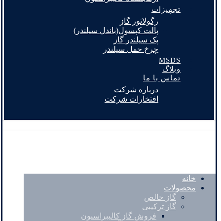
تجهیزات
رگولاتور گاز
پالت کپسول(باندل سیلندر)
پک سیلندر گاز
چرخ حمل سیلندر
MSDS
وبلاگ
تماس با ما
درباره شرکت
افتخارات شرکت
خانه
محصولات
گاز خالص
گاز ترکیبی
فروش گاز کالیبراسیون