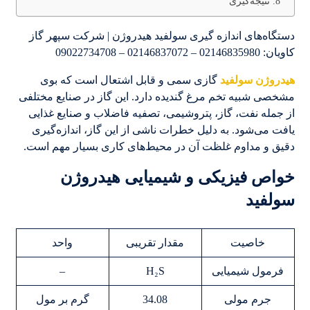
نتیجه‌گیری
دستگاه‌های اندازه گیری سولفید هیدروژن | شرکت سپهر گاز
کاویان: 02146835980 – 02146837072 – 09022734708
هیدروژن سولفید
گازی سمی و قابل اشتعال است که بوی
مشخصی شبیه تخم مرغ گندیده دارد. این گاز در صنایع مختلفی
از جمله نفت، گاز، پتروشیمی، تصفیه فاضلاب و صنایع غذایی
یافت می‌شود. به دلیل خطرات ناشی از این گاز، اندازه‌گیری
دقیق و مداوم غلظت آن در محیط‌های کاری بسیار مهم است.
خواص فیزیکی و شیمیایی هیدروژن
سولفید
خاصیت
مقدار تقریبی
واحد
فرمول شیمیایی
H₂S
–
جرم مولی
34.08
گرم بر مول