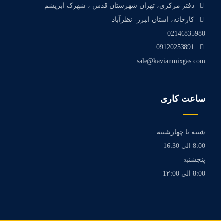
دفتر مرکزی، تهران شهرستان قدس ، شهرک ابریشم
کارخانه، استان البرز- نظرآباد
02146835980
09120253891
sale@kavianmixgas.com
ساعت کاری
شنبه تا چهارشنبه
8:00 الی 16:30
پنجشنبه
8:00 الی 1۲:00