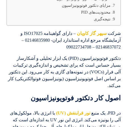
مزایای دتکتور فوتویونیزاسیون
محدودیت‌های PID
نتیجه‌گیری
شرکت
سپهر گاز کاویان
– دارای گواهینامه ISO17025 و
آزمایشگاه مرجع اداره استاندارد ایران- 02146835980 –
02146837072 – 09022734708
دتکتور فوتویونیزاسیون (PID) یک ابزار تحلیلی و آشکارساز
بسیار حساس است که برای تشخیص و اندازه‌گیری ترکیبات
آلی فرار (VOCs) در نمونه‌های گازی به کار می‌رود. این دتکتور
بر اساس اصل فوتویونیزاسیون (یونیزاسیون فوتوالکتریکی) کار
می‌کند.
اصول کار دتکتور فوتویونیزاسیون
در PID، یک منبع
نور فرابنفش (UV)
با انرژی بالا، مولکول‌های
آلی را یونیزه می‌کند. انرژی این نور UV به اندازه‌ای است که
می‌تواند الکترون‌ها را از مولکول‌های آلی جدا کرده و یون‌های