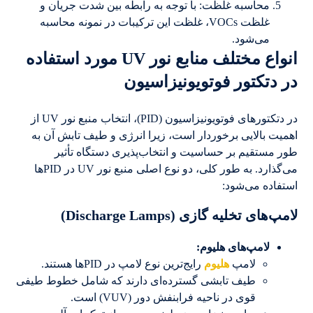
محاسبه غلظت: با توجه به رابطه بین شدت جریان و
غلظت VOCs، غلظت این ترکیبات در نمونه محاسبه
می‌شود.
انواع مختلف منابع نور UV مورد استفاده
در دتکتور فوتویونیزاسیون
در دتکتورهای فوتویونیزاسیون (PID)، انتخاب منبع نور UV از
اهمیت بالایی برخوردار است، زیرا انرژی و طیف تابش آن به
طور مستقیم بر حساسیت و انتخاب‌پذیری دستگاه تأثیر
می‌گذارد. به طور کلی، دو نوع اصلی منبع نور UV در PIDها
استفاده می‌شود:
لامپ‌های تخلیه گازی (Discharge Lamps)
لامپ‌های هلیوم
:
لامپ
هلیوم
رایج‌ترین نوع لامپ در PIDها هستند.
طیف تابشی گسترده‌ای دارند که شامل خطوط طیفی
قوی در ناحیه فرابنفش دور (VUV) است.