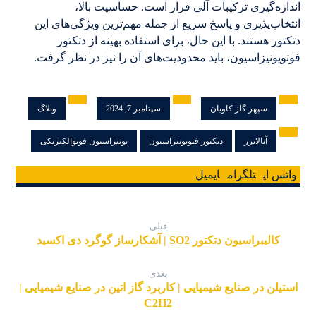
اندازه‌گیری ترکیبات آلی فرار است. حساسیت بالا،
انتخاب‌پذیری و پاسخ سریع از جمله مهم‌ترین ویژگی‌های این
دتکتور هستند. با این حال، برای استفاده بهینه از دتکتور
فوتویونیزاسیون، باید محدودیت‌های آن را نیز در نظر گرفت.
سپهر گاز کاویان
سپتامبر 7, 2024
وبلاگ
آنالایزر
دتکتور فتویونیزاسیون
یونیزاسیون فوتوالکتریکی
واتس اپ
تلگرام
ایمیل
قبلی
کالیبراسیون دتکتور SO2 | آشکارساز گوگرد دی اکسید
بعدی
استیلن در صنایع شیمیایی | کاربرد گاز اتین در صنایع شیمیایی |
C2H2