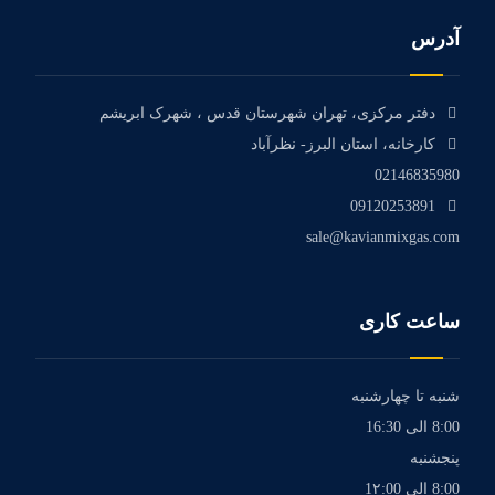
آدرس
دفتر مرکزی، تهران شهرستان قدس ، شهرک ابریشم
کارخانه، استان البرز- نظرآباد
02146835980
09120253891
sale@kavianmixgas.com
ساعت کاری
شنبه تا چهارشنبه
8:00 الی 16:30
پنجشنبه
8:00 الی 1۲:00