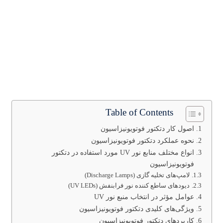
Table of Contents
اصول کار دتکتور فوتویونیزاسیون
نحوه عملکرد دتکتور فوتویونیزاسیون
انواع مختلف منابع نور UV مورد استفاده در دتکتور
فوتویونیزاسیون
لامپ‌های تخلیه گازی (Discharge Lamps)
دیودهای ساطع کننده نور فرابنفش (UV LEDs)
عوامل مؤثر در انتخاب منبع نور UV
ویژگی‌های کلیدی دتکتور فوتویونیزاسیون
کاربردهای دتکتور فوتویونیزاسیون