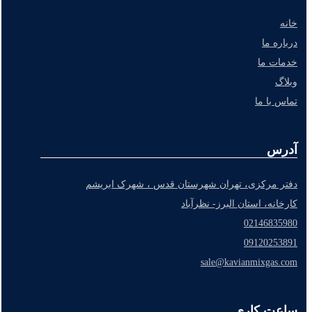
خانه
درباره ما
خدمات ما
وبلاگ
تماس با ما
آدرس
دفتر مرکزی، تهران شهرستان قدس ، شهرک ابریشم
کارخانه، استان البرز- نظرآباد
02146835980
09120253891
sale@kavianmixgas.com
ساعت کاری