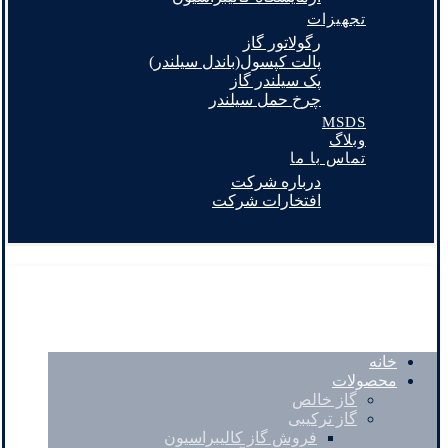
تجهیزات
رگولاتور گاز
پالت کپسول(باندل سیلندر)
پک سیلندر گاز
چرخ حمل سیلندر
MSDS
وبلاگ
تماس با ما
درباره شرکت
افتخارات شرکت
خانه
محصولات
گاز خالص
گاز ترکیبی
فروش گاز کالیبراسیون