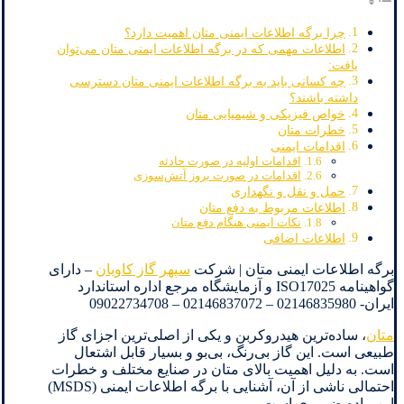
چرا برگه اطلاعات ایمنی متان اهمیت دارد؟
اطلاعات مهمی که در برگه اطلاعات ایمنی متان می‌توان
یافت:
چه کسانی باید به برگه اطلاعات ایمنی متان دسترسی
داشته باشند؟
خواص فیزیکی و شیمیایی متان
خطرات متان
اقدامات ایمنی
اقدامات اولیه در صورت حادثه
اقدامات در صورت بروز آتش‌سوزی
حمل و نقل و نگهداری
اطلاعات مربوط به دفع متان
نکات ایمنی هنگام دفع متان
اطلاعات اضافی
برگه اطلاعات ایمنی متان | شرکت
سپهر گاز کاویان
– دارای
گواهینامه ISO17025 و آزمایشگاه مرجع اداره استاندارد
ایران- 02146835980 – 02146837072 – 09022734708
متان
، ساده‌ترین هیدروکربن و یکی از اصلی‌ترین اجزای گاز
طبیعی است. این گاز بی‌رنگ، بی‌بو و بسیار قابل اشتعال
است. به دلیل اهمیت بالای متان در صنایع مختلف و خطرات
احتمالی ناشی از آن، آشنایی با برگه اطلاعات ایمنی (MSDS)
این ماده ضروری است.