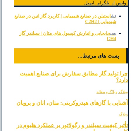
واتس اپ
تلگرام
ایمیل
استیلن در صنایع شیمیایی | کاربرد گاز اتین در صنایع
قبلی
شیمیایی | C2H2
جابجایی و انبارش کپسول های متان | سیلندر گاز
بعدی
CH4
پست های مرتبط...
چرا تولید گاز مطابق سفارش برای صنایع اهمیت
دارد؟
وبلاگ
,
وبلاگ و مقاله
آشنایی با گازهای هیدروکربنی: متان، اتان و پروپان
وبلاگ
تأثیر کیفیت سیلندر و رگولاتور بر عملکرد هلیوم در