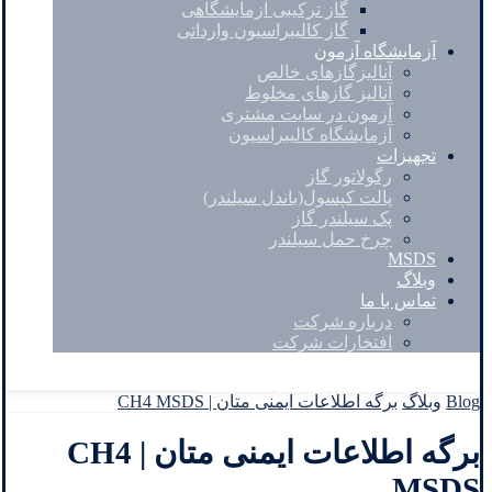
گاز ترکیبی آزمایشگاهی
گاز کالیبراسیون وارداتی
آزمایشگاه آزمون
آنالیزگازهای خالص
آنالیز گازهای مخلوط
آزمون در سایت مشتری
آزمایشگاه کالیبراسیون
تجهیزات
رگولاتور گاز
پالت کپسول(باندل سیلندر)
پک سیلندر گاز
چرخ حمل سیلندر
MSDS
وبلاگ
تماس با ما
درباره شرکت
افتخارات شرکت
Facebook
Twitter
Instagram
Linkedin
Blog
وبلاگ
برگه اطلاعات ایمنی متان | CH4 MSDS
برگه اطلاعات ایمنی متان | CH4
MSDS