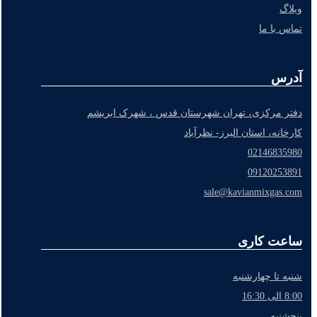
وبلاگ
تماس با ما
آدرس
دفتر مرکزی، تهران شهرستان قدس ، شهرک ابریشم
کارخانه، استان البرز- نظرآباد
02146835980
09120253891
sale@kavianmixgas.com
ساعت کاری
شنبه تا چهارشنبه
8:00 الی 16:30
پنجشنبه