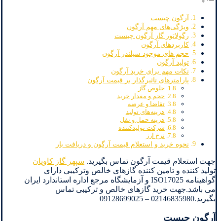
آرگون چیست
ویژگی‌های مهم آرگون
رگولاتور گاز آرگون چیست
کاربردهای آرگون
حجم های موجود سیلندر آرگون
تولید آرگون
نکات مهم برای خرید آرگون
پارامترهای تاثیرگذار بر قیمت آرگون
خلوص گاز
حجم و مقدار خرید
تقاضا و عرضه
هزینه‌های تولید
هزینه حمل و نقل
شرکت تولیدکننده
نرخ ارز
نحوه خرید و استعلام قیمت آرگون و دریافت بار
جهت استعلام قیمت آرگون تماس بگیرید.
سپهر گاز کاویان
تولید کننده و تامین کننده گازهای خالص وترکیبی دارای
گواهینامه ISO17025 و آزمایشگاه مرجع اداره استاندارد ایران
می باشد.جهت خرید گازهای خالص و ترکیبی تماس
بگیرید.02146835980 – 09128699025
آرگون چیست