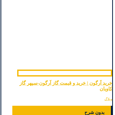
خرید آرگون | خرید و قیمت گاز آرگون-سپهر گاز
کاویان
وبلاگ
بدون شرح