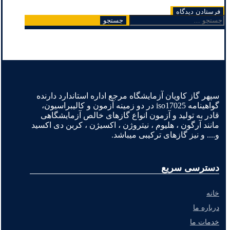
جستجو
برای:
سپهر گاز کاویان آزمایشگاه مرجع اداره استاندارد دارنده
گواهینامه iso17025 در دو زمینه آزمون و کالیبراسیون،
قادر به تولید و آزمون انواع گازهای خالص آزمایشگاهی
مانند آرگون ، هلیوم ، نیتروژن ، اکسیژن ، کربن دی اکسید
و.... و نیز گازهای ترکیبی میباشد.
دسترسی سریع
خانه
درباره ما
خدمات ما