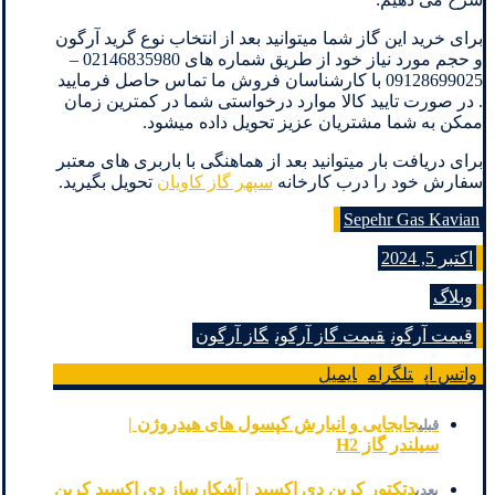
برای خرید این گاز شما میتوانید بعد از انتخاب نوع گرید آرگون
و حجم مورد نیاز خود از طریق شماره های 02146835980 –
09128699025 با کارشناسان فروش ما تماس حاصل فرمایید
. در صورت تایید کالا موارد درخواستی شما در کمترین زمان
ممکن به شما مشتریان عزیز تحویل داده میشود.
برای دریافت بار میتوانید بعد از هماهنگی با باربری های معتبر
سفارش خود را درب کارخانه
سپهر گاز کاویان
تحویل بگیرید.
Sepehr Gas Kavian
اکتبر 5, 2024
وبلاگ
قیمت آرگون
قیمت گاز آرگون
گاز آرگون
واتس اپ
تلگرام
ایمیل
جابجایی و انبارش کپسول های هیدروژن |
قبلی
سیلندر گاز H2
دتکتور کربن دی اکسید | آشکارساز دی اکسید کربن
بعدی