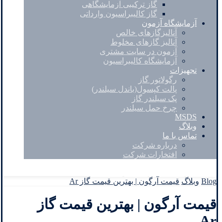
گاز ترکیبی آزمایشگاهی
گاز کالیبراسیون وارداتی
آزمایشگاه آزمون
آنالیزگازهای خالص
آنالیز گازهای مخلوط
آزمون در سایت مشتری
آزمایشگاه کالیبراسیون
تجهیزات
رگولاتور گاز
پالت کپسول(باندل سیلندر)
پک سیلندر گاز
چرخ حمل سیلندر
MSDS
وبلاگ
تماس با ما
درباره شرکت
افتخارات شرکت
Facebook
Twitter
Instagram
Linkedin
Blog
وبلاگ
قیمت آرگون | بهترین قیمت گاز Ar
قیمت آرگون | بهترین قیمت گاز
Ar