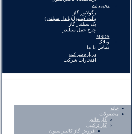
تجهیزات
رگولاتور گاز
پالت کپسول(باندل سیلندر)
پک سیلندر گاز
چرخ حمل سیلندر
MSDS
وبلاگ
تماس با ما
درباره شرکت
افتخارات شرکت
خانه
محصولات
گاز خالص
گاز ترکیبی
فروش گاز کالیبراسیون