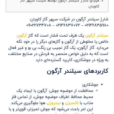
مزایای شارژ سیلندر آرگون توسط شرکت‌ سپهر گاز
کاویان
شارژ سیلندر آرگون در شرکت سپهر گاز کاویان:
02146835980 – 02146837072 – 09022734708
سیلندر آرگون
یک ظرف تحت فشار است که گاز
آرگون
خالص یا مخلوطی از آرگون و گازهای دیگر را در خود نگه
می‌دارد. گاز آرگون، یک گاز نجیب بی رنگ، بی بو و غیر فعال
است که به دلیل خواص منحصر به فردش در صنایع مختلف،
به ویژه در جوشکاری، کاربرد گسترده‌ای دارد.
کاربردهای سیلندر آرگون
جوشکاری:
محافظت از حوضچه جوش: آرگون با ایجاد یک
محیط محافظ اطراف حوضچه جوش، از تماس فلز
مذاب با
اکسیژن
و
نیتروژن
هوا جلوگیری می‌کند.
این امر باعث می‌شود که جوش تمیزتر، قوی‌تر و با