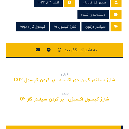
سپهر گاز کاویان
اکتبر ۲۳, ۲۰۲۴
دسته‌بندی نشده
سیلندر آرگون
شارژ کپسول Ar
کپسول گاز Argon
قبلی
شارژ سیلندر کربن دی اکسید | پر کردن کپسول CO2
بعدی
شارژ کپسول اکسیژن | پر کردن سیلندر گاز O2