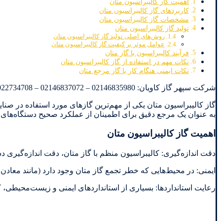
اهمیت گاز کالیبراسیون متان
کاربردهای گاز کالیبراسیون متان
مشخصات گاز کالیبراسیون متان
تولید گاز کالیبراسیون متان
روش‌های اصلی تولید گاز کالیبراسیون متان
عوامل موثر بر کیفیت گاز کالیبراسیون متان
فرآیند کالیبراسیون با گاز متان
نکات مهم در استفاده از گاز کالیبراسیون متان
نکات ایمنی هنگام کار با گاز مرجع متان
شرکت سپهر گاز کاویان: 02146835980 – 02146837072 – 09022734708
گاز کالیبراسیون متان یکی از مهم‌ترین گازهای مورد استفاده در صنای
به عنوان یک مرجع دقیق برای اطمینان از عملکرد صحیح دستگاه‌های گ
اهمیت گاز کالیبراسیون متان
دقت اندازه‌گیری: کالیبراسیون منظم با گاز متان، دقت اندازه‌گیری د
ایمنی: در محیط‌هایی که خطر تجمع گاز متان وجود دارد (مانند معاد
رعایت استانداردها: بسیاری از استانداردهای ایمنی و زیست‌محیطی، کا