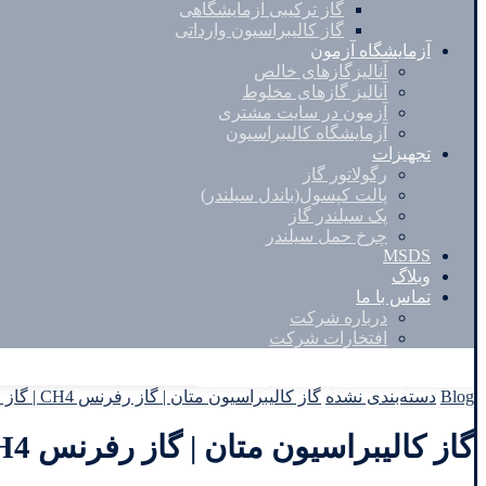
گاز ترکیبی آزمایشگاهی
گاز کالیبراسیون وارداتی
آزمایشگاه آزمون
آنالیزگازهای خالص
آنالیز گازهای مخلوط
آزمون در سایت مشتری
آزمایشگاه کالیبراسیون
تجهیزات
رگولاتور گاز
پالت کپسول(باندل سیلندر)
پک سیلندر گاز
چرخ حمل سیلندر
MSDS
وبلاگ
تماس با ما
درباره شرکت
افتخارات شرکت
Facebook
Twitter
Instagram
Linkedin
Blog
دسته‌بندی نشده
گاز کالیبراسیون متان | گاز رفرنس CH4 | گاز مرجع Methane
گاز کالیبراسیون متان | گاز رفرنس CH4 | گاز مرجع Methane