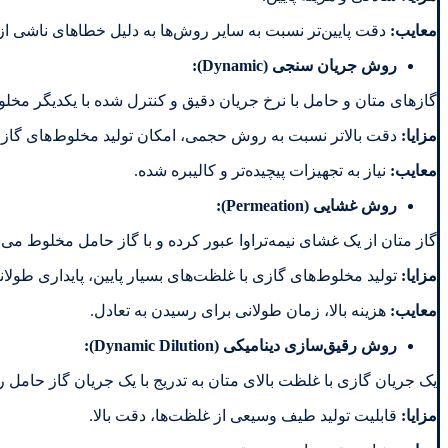
معایب
:
دقت پایین‌تر نسبت به سایر روش‌ها به دلیل خطاهای ناشی از
روش جریان سنجی
(Dynamic):
گازهای متان و حامل با نرخ جریان دقیق و کنترل شده با یکدیگر مخل
مزایا
:
دقت بالاتر نسبت به روش حجمی، امکان تولید مخلوط‌های گازی ب
معایب
:
نیاز به تجهیزات پیچیده‌تر و کالیبره شده.
روش غشایی
(Permeation):
گاز متان از یک غشای نیمه‌تراوا عبور کرده و با گاز حامل مخلوط می
مزایا
:
تولید مخلوط‌های گازی با غلظت‌های بسیار پایین، پایداری طولا
معایب
:
هزینه بالا، زمان طولانی برای رسیدن به تعادل.
روش رقیق‌سازی دینامیکی
(Dynamic Dilution):
یک جریان گازی با غلظت بالای متان به تدریج با یک جریان گاز حامل 
مزایا
:
قابلیت تولید طیف وسیعی از غلظت‌ها، دقت بالا.