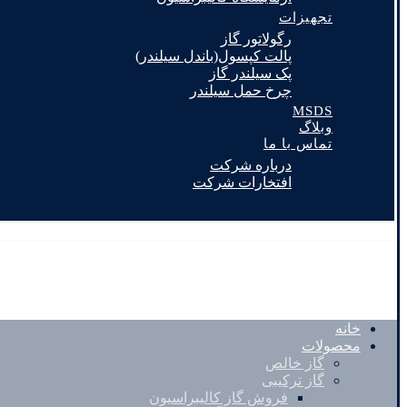
تجهیزات
رگولاتور گاز
پالت کپسول(باندل سیلندر)
پک سیلندر گاز
چرخ حمل سیلندر
MSDS
وبلاگ
تماس با ما
درباره شرکت
افتخارات شرکت
خانه
محصولات
گاز خالص
گاز ترکیبی
فروش گاز کالیبراسیون