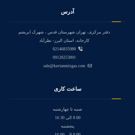
آدرس
دفتر مرکزی، تهران شهرستان قدس ، شهرک ابریشم
کارخانه، استان البرز- نظرآباد
02146835980
09120253891
sale@kavianmixgas.com
ساعت کاری
شنبه تا چهارشنبه
8:00 الی 16:30
پنجشنبه
8:00 الی 1۲:00