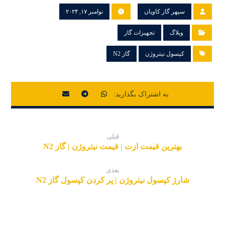
سپهر گاز کاویان
نوامبر ۱۷, ۲۰۲۴
وبلاگ
تجهیزات گاز
کپسول نیتروژن
گاز N2
قبلی
بهترین قیمت ازت | قیمت نیتروژن | گاز N2
بعدی
شارژ کپسول نیتروژن | پر کردن کپسول گاز N2