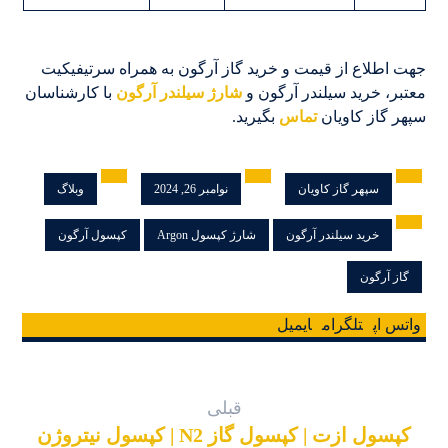
جهت اطلاع از قیمت و خرید گاز آرگون به همراه سرتیفیکیت
معتبر، خرید سیلندر آرگون و
شارژ سیلندر آرگون
با کارشناسان
سپهر گاز کاویان
تماس
بگیرید.
سپهر گاز کاویان
نوامبر 26, 2024
وبلاگ
خرید سیلندر آرگون
شارژ کپسول Argon
کپسول آرگون
گاز آرگون
واتس اپ
تلگرام
ایمیل
قبلی
کپسول ازت | کپسول گاز N2 | کپسول نیتروژن