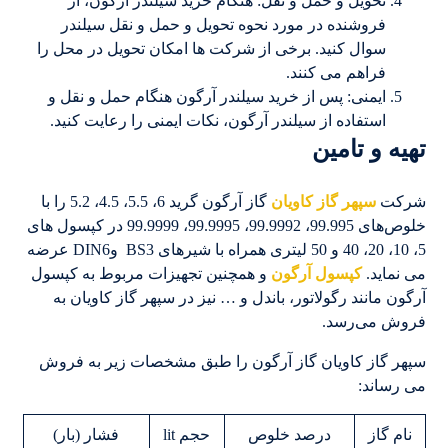
تحویل و حمل و نقل: هنگام خرید سیلندر آرگون، از
فروشنده در مورد نحوه تحویل و حمل و نقل سیلندر
سوال کنید. برخی از شرکت ها امکان تحویل در محل را
فراهم می کنند.
ایمنی: پس از خرید سیلندر آرگون هنگام حمل و نقل و
استفاده از سیلندر آرگون، نکات ایمنی را رعایت کنید.
تهیه و تامین
شرکت
سپهر گاز کاویان
گاز آرگون گرید 6، 5.5، 4.5، 5.2 را با
خلوص‌های 99.995، 99.9992، 99.9995، 99.9999 در کپسول های
5، 10، 20، 40 و 50 لیتری همراه با شیرهای BS3 وDIN6 عرضه
می نماید.
کپسول آرگون
و همچنین تجهیزات مربوط به کپسول
آرگون مانند رگولاتور، باندل و … نیز در سپهر گاز کاویان به
فروش می‌رسد.
سپهر گاز کاویان گاز آرگون را طبق مشخصات زیر به فروش
می رساند:
نام گاز
درصد خلوص
حجم lit
فشار (بار)