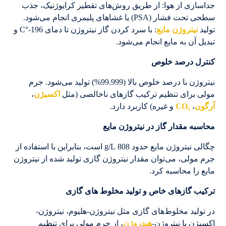
جداسازی از هوا: از طریق روش‌های تقطیر کرایوژنیک، جذب
سطحی تحت فشار (PSA) یا غشاهای پلیمری انجام می‌شود.
تولید
نیتروژن مایع
: با سرد کردن گاز نیتروژن تا دمای 196-°C و
تبدیل آن به مایع انجام می‌شود.
کنترل درصد خلوص
نیتروژن با درصد خلوص بالا (99.999%) تولید می‌شود. جرم
مولی برای تنظیم ترکیب گازهای ناخالصی (مثل
اکسیژن
،
آرگون
،
CO₂
و غیره) کاربرد دارد.
محاسبه مقدار گاز در نیتروژن مایع
چگالی نیتروژن مایع حدود 808 g/L است، بنابراین با استفاده از
جرم مولی، می‌توان مقدار نیتروژن گازی تولید شده از نیتروژن
مایع را محاسبه کرد.
ترکیب گازهای خاص و تولید مخلوط های گازی
در تولید مخلوط‌های گازی مثل نیتروژن-هلیوم، نیتروژن-
اکسیژن یا نیتروژن-
هیدروژن
، از جرم مولی برای تنظیم