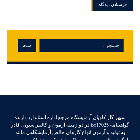
سپهر گاز کاویان آزمایشگاه مرجع اداره استاندارد دارنده
گواهینامه iso17025 در دو زمینه آزمون و کالیبراسیون، قادر
به تولید و آزمون انواع گازهای خالص آزمایشگاهی مانند
آرگون ، هلیوم ، نیتروژن ، اکسیژن ، کربن دی اکسید و.... و