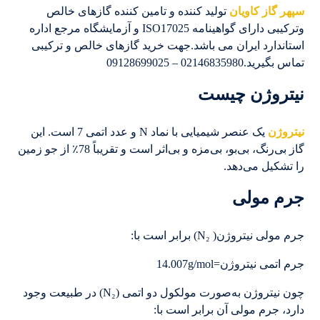
سپهر گاز کاویان
تولید کننده و تامین کننده گازهای خالص
وترکیبی دارای گواهینامه ISO17025 و آزمایشگاه مرجع اداره
استاندارد ایران می باشد.جهت خرید گازهای خالص و ترکیبی
تماس بگیرید.02146835980 – 09128699025
نیتروژن چیست
نیتروژن
یک عنصر شیمیایی با نماد N و عدد اتمی 7 است. این
گاز بی‌رنگ، بی‌بو، بی‌مزه و بی‌اثر است و تقریباً 78٪ از جو زمین
را تشکیل می‌دهد.
جرم مولی
جرم مولی نیتروژن( N₂) برابر است با:
جرم اتمی نیتروژن=14.007g/mol
چون نیتروژن به‌صورت مولکول دو اتمی (N₂) در طبیعت وجود
دارد، جرم مولی آن برابر است با: