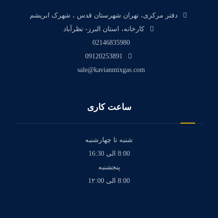
دفتر مرکزی، تهران شهرستان قدس ، شهرک ابریشم
کارخانه، استان البرز- نظرآباد
02146835980
09120253891
sale@kavianmixgas.com
ساعت کاری
شنبه تا چهارشنبه
8:00 الی 16:30
پنجشنبه
8:00 الی 1۲:00