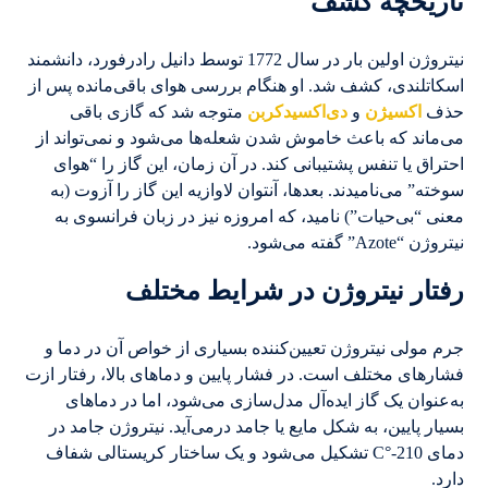
تاریخچه کشف
نیتروژن اولین بار در سال 1772 توسط دانیل رادرفورد، دانشمند
اسکاتلندی، کشف شد. او هنگام بررسی هوای باقی‌مانده پس از
حذف
اکسیژن
و
دی‌اکسیدکربن
متوجه شد که گازی باقی
می‌ماند که باعث خاموش شدن شعله‌ها می‌شود و نمی‌تواند از
احتراق یا تنفس پشتیبانی کند. در آن زمان، این گاز را “هوای
سوخته” می‌نامیدند. بعدها، آنتوان لاوازیه این گاز را آزوت (به
معنی “بی‌حیات”) نامید، که امروزه نیز در زبان فرانسوی به
نیتروژن “Azote” گفته می‌شود.
رفتار نیتروژن در شرایط مختلف
جرم مولی نیتروژن تعیین‌کننده بسیاری از خواص آن در دما و
فشارهای مختلف است. در فشار پایین و دماهای بالا، رفتار ازت
به‌عنوان یک گاز ایده‌آل مدل‌سازی می‌شود، اما در دماهای
بسیار پایین، به شکل مایع یا جامد درمی‌آید. نیتروژن جامد در
دمای 210-°C تشکیل می‌شود و یک ساختار کریستالی شفاف
دارد.