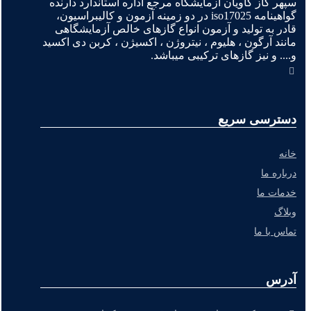
سپهر گاز کاویان آزمایشگاه مرجع اداره استاندارد دارنده
گواهینامه iso17025 در دو زمینه آزمون و کالیبراسیون،
قادر به تولید و آزمون انواع گازهای خالص آزمایشگاهی
مانند آرگون ، هلیوم ، نیتروژن ، اکسیژن ، کربن دی اکسید
و.... و نیز گازهای ترکیبی میباشد.
دسترسی سریع
خانه
درباره ما
خدمات ما
وبلاگ
تماس با ما
آدرس