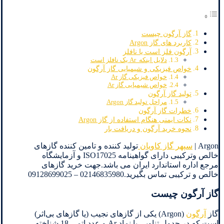
گاز آرگون چیست
کاربرد های گاز Argon
آرگون فلز است یا نافلز
دلایل اینکه Ar یک نافلز است
خواص فیزیکی و شیمیایی گاز آرگون
خواص فیزیکی گاز Ar
خواص شیمیایی گاز Ar
تولید گاز آرگون
مراحل تولید گاز Argon
خطرات گاز آرگون
نکات ایمنی هنگام استفاده از گاز Argon
نحوه خرید آرگون و دریافت بار
Argon |
سپهر گاز کاویان
تولید کننده و تامین کننده گازهای
خالص وترکیبی دارای گواهینامه ISO17025 و آزمایشگاه
مرجع اداره استاندارد ایران می باشد.جهت خرید گازهای
خالص و ترکیبی تماس بگیرید.02146835980 – 09128699025
گاز آرگون چیست
گاز
آرگون
(Argon) یکی از گازهای نجیب (یا گازهای بی‌اثر)
است که در جدول تناوبی با نماد Ar و عدد اتمی 18 شناخته