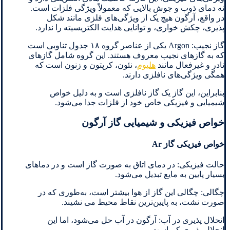
نه دمای ذوب و جوش بالایی که معمولاً ویژگی فلزات است.
در واقع، آرگون هیچ‌ یک از ویژگی‌های فلزی مانند شکل
‌پذیری، چکش ‌خواری، و توانایی هدایت الکتریسیته را ندارد.
گاز نجیب: Argon یکی از عناصر گروه ۱۸ جدول تناوبی است
که به گازهای نجیب معروف هستند. این گروه شامل گازهای
نادر و غیرفعال مانند
هلیوم
، نئون، کرپتون و زنون است که
همگی ویژگی‌های نافلزی دارند.
بنابراین، این گاز یک گاز نافلزی است و به دلیل خواص
شیمیایی و فیزیکی خاص خود از فلزات جدا می‌شود.
خواص فیزیکی و شیمیایی گاز آرگون
خواص فیزیکی گاز Ar
حالت فیزیکی: در دمای اتاق به صورت گاز است و در دماهای
بسیار پایین به مایع تبدیل می‌شود.
چگالی: چگالی این گاز از هوا بیشتر است، به‌طوری‌ که در
صورت نشت، به پایین‌ترین نقاط محیط می ‌نشیند.
انحلال‌ پذیری در آب: آرگون در آب حل می‌شود، اما این
انحلال ‌پذیری کم است.