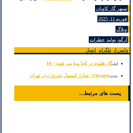
سپهر گاز کاویان
فوریه 11, 2025
وبلاگ
آرگون
تولید
خطرات
واتس اپ
تلگرام
ایمیل
گاز هلیوم در کجا پیدا می شود | He
قبلی
Nitrogen | شارژ کپسول نیتروژن در تهران
بعدی
پست های مرتبط...