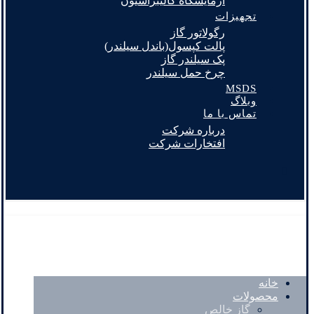
آزمایشگاه کالیبراسیون
تجهیزات
رگولاتور گاز
پالت کپسول(باندل سیلندر)
پک سیلندر گاز
چرخ حمل سیلندر
MSDS
وبلاگ
تماس با ما
درباره شرکت
افتخارات شرکت
خانه
محصولات
گاز خالص