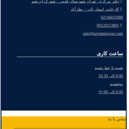
دفتر مرکزی، تهران شهرستان قدس ، شهرک ابریشم
کارخانه، استان البرز- نظرآباد
02146835980
09120253891
sale@kavianmixgas.com
ساعت کاری
شنبه تا چهارشنبه
8:00 الی 16:30
پنجشنبه
8:00 الی 1۲:00
تماس با ما