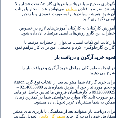
نگهداری صحیح سیلندرها: سیلندرهای گاز Ar تحت فشار بالا
هستند. ضربه یا افتادن
سیلندر
می‌تواند باعث انفجار یا پرتاب
آن شود. همیشه سیلندرها را به‌صورت عمودی و با زنجیر
ایمنی نگهداری کنید.
آموزش کارکنان: به کارکنان آموزش‌های لازم در خصوص
خطرات این گازو روش‌های ایمنی مرتبط با آن داده شود.
با رعایت این نکات ایمنی، می‌توان از خطرات مرتبط با
گازاین گازجلوگیری کرد و محیطی امن برای کار فراهم نمود.
نحوه خرید آرگون و دریافت بار
در اینجا به طور کلی مراحل خرید آرگون و دریافت بار را
شرح می دهیم:
برای خرید گاز Ar شما میتوانید بعد از انتخاب نوع گرید Argon
و حجم مورد نیاز خود از طریق شماره های 02146835980 –
09128699025 با کارشناسان فروش ما تماس حاصل فرمایید
. در صورت تایید کالا موارد درخواستی شما در کمترین زمان
ممکن به شما مشتریان عزیز تحویل داده میشود.
برای دریافت بار میتوانید بعد از هماهنگی با باربری های معتبر
سفارش خود را درب کارخانه
سپهر گاز کاویان
تحویل بگیرید.