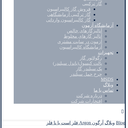
گاز ترکیبی
فروش گاز کالیبراسیون
گاز ترکیبی آزمایشگاهی
گاز کالیبراسیون وارداتی
آزمایشگاه آزمون
آنالیزگازهای خالص
آنالیز گازهای مخلوط
آزمون در سایت مشتری
آزمایشگاه کالیبراسیون
تجهیزات
رگولاتور گاز
پالت کپسول(باندل سیلندر)
پک سیلندر گاز
چرخ حمل سیلندر
MSDS
وبلاگ
تماس با ما
درباره شرکت
افتخارات شرکت
Facebook
Twitter
Instagram
Linkedin
Blog
وبلاگ
آرگون Argon فلز است یا نا فلز