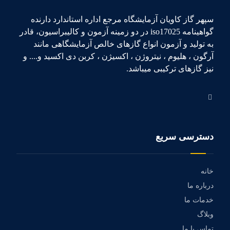
سپهر گاز کاویان آزمایشگاه مرجع اداره استاندارد دارنده
گواهینامه iso17025 در دو زمینه آزمون و کالیبراسیون، قادر
به تولید و آزمون انواع گازهای خالص آزمایشگاهی مانند
آرگون ، هلیوم ، نیتروژن ، اکسیژن ، کربن دی اکسید و.... و
نیز گازهای ترکیبی میباشد.
دسترسی سریع
خانه
درباره ما
خدمات ما
وبلاگ
تماس با ما