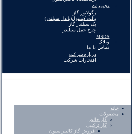
تجهیزات
رگولاتور گاز
پالت کپسول(باندل سیلندر)
پک سیلندر گاز
چرخ حمل سیلندر
MSDS
وبلاگ
تماس با ما
درباره شرکت
افتخارات شرکت
خانه
محصولات
گاز خالص
گاز ترکیبی
فروش گاز کالیبراسیون