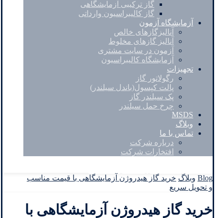
گاز ترکیبی آزمایشگاهی
گاز کالیبراسیون وارداتی
آزمایشگاه آزمون
آنالیزگازهای خالص
آنالیز گازهای مخلوط
آزمون در سایت مشتری
آزمایشگاه کالیبراسیون
تجهیزات
رگولاتور گاز
پالت کپسول(باندل سیلندر)
پک سیلندر گاز
چرخ حمل سیلندر
MSDS
وبلاگ
تماس با ما
درباره شرکت
افتخارات شرکت
Facebook
Twitter
Instagram
Linkedin
Blog
وبلاگ
خرید گاز هیدروژن آزمایشگاهی با قیمت مناسب
و تحویل سریع
خرید گاز هیدروژن آزمایشگاهی با