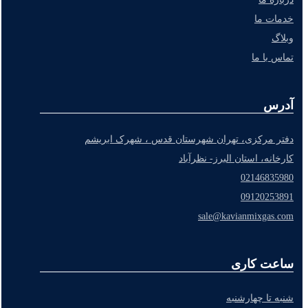
خدمات ما
وبلاگ
تماس با ما
آدرس
دفتر مرکزی، تهران شهرستان قدس ، شهرک ابریشم
کارخانه، استان البرز- نظرآباد
02146835980
09120253891
sale@kavianmixgas.com
ساعت کاری
شنبه تا چهارشنبه