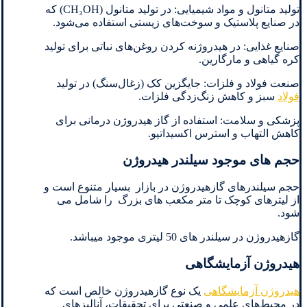
تولید متانول و مواد شیمیایی: در تولید متانول (CH₃OH) که
در صنایع پلاستیک و سوخت‌های زیستی استفاده می‌شود.
صنایع غذایی: در هیدروژنه کردن روغن‌های نباتی برای تولید
کره گیاهی و مارگارین.
صنعت فولاد و فلزات: جایگزین کک (زغال‌سنگ) در تولید
فولاد
سبز و کاهش زنگ‌زدگی فلزات.
پزشکی و سلامت: استفاده از گاز هیدروژن درمانی برای
کاهش التهاب و استرس اکسیداتیو.
حجم های موجود سیلندر هیدروژن
حجم سیلندرهای گازهیدروژن در بازار بسیار متنوع است و
از لیترهای کوچک تا متر مکعب های بزرگ را شامل می
شود.
گازهیدروژن در سیلندر های 50 لیتری موجود میباشد.
هیدروژن آزمایشگاهی
هیدروژن آزمایشگاهی
یک نوع گازهیدروژن خالص است که
در محیط‌های علمی و صنعتی برای تحقیقات، آنالیزهای