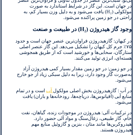
بی‌بو، سبک‌ترین عنصر در جدول تناوبی و فراوان‌ترین عنصر
در جهان است. این گاز در شرایط استاندارد به‌ صورت
مولکولی (H₂) یافت می‌شود و به دلیل وزن بسیار کم، به
راحتی در جو زمین پراکنده می‌شود.
وجود گاز هیدروژن (H₂) در طبیعت و صنعت
در کیهان: گازهیدروژن فراوان‌ترین عنصر جهان است و حدود
۷۵٪ جرم کل کیهان را تشکیل می‌دهد. این گاز عنصر اصلی
ستارگان، سحابی‌ها و خورشید است که از طریق همجوشی
هسته‌ای، انرژی تولید می‌کنند.
در جو زمین: در جو زمین مقدار بسیار کمی هیدروژن آزاد
به‌صورت گاز وجود دارد، زیرا به دلیل سبکی زیاد از جو خارج
می‌شود.
در آب : گازهیدروژن بخش اصلی مولکول
آب
است و در تمام
منابع آبی (اقیانوس‌ها، دریاچه‌ها، رودخانه‌ها و باران) یافت
می‌شود.
در ترکیبات آلی: هیدروژن در موجودات زنده، گیاهان، نفت
خام، گاز طبیعی، زغال‌سنگ و مواد آلی حضور دارد.
هیدروکربن‌ها مانند متان ، بنزین و گازوئیل منابع مهم
هیدروژن هستند.