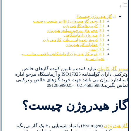
گاز هیدروژن چیست؟
وجود گاز هیدروژن (H₂) در طبیعت و صنعت
کاربردهای گازهیدروژن
حجم های موجود سیلندر هیدروژن
هیدروژن آزمایشگاهی
فروش تجهیزات سیلندر گازهیدروژن
خطرات گاز هیدروژن
ایمنی
خرید گاز هیدروژن آزمایشگاهی با قیمت مناسب و
تحویل سریع
سپهر گاز کاویان
تولید کننده و تامین کننده گازهای خالص
وترکیبی دارای گواهینامه ISO17025 و آزمایشگاه مرجع اداره
استاندارد ایران می باشد.جهت خرید گازهای خالص و ترکیبی
تماس بگیرید.02146835980 – 09128699025
گاز هیدروژن چیست؟
گاز هیدروژن
(Hydrogen) با نماد شیمیایی H₂ یک گاز بی‌رنگ،