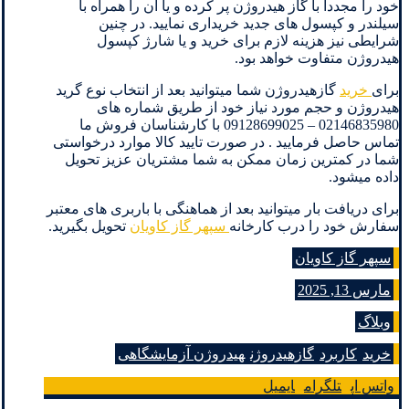
خود را مجددا با گاز هیدروژن پر کرده و یا آن را همراه با
سیلندر و کپسول های جدید خریداری نمایید. در چنین
شرایطی نیز هزینه لازم برای خرید و یا شارژ کپسول
هیدروژن متفاوت خواهد بود.
برای
خرید
گازهیدروژن شما میتوانید بعد از انتخاب نوع گرید
هیدروژن و حجم مورد نیاز خود از طریق شماره های
02146835980 – 09128699025 با کارشناسان فروش ما
تماس حاصل فرمایید . در صورت تایید کالا موارد درخواستی
شما در کمترین زمان ممکن به شما مشتریان عزیز تحویل
داده میشود.
برای دریافت بار میتوانید بعد از هماهنگی با باربری های معتبر
سفارش خود را درب کارخانه
سپهر گاز کاویان
تحویل بگیرید.
سپهر گاز کاویان
مارس 13, 2025
وبلاگ
خرید
کاربرد
گازهیدروژن
هیدروژن آزمایشگاهی
واتس اپ
تلگرام
ایمیل