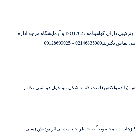
تولید کننده و تامین کننده گازهای خالص وترکیبی دارای گواهینامه ISO17025 و آزمایشگاه مرجع اداره
0214683 – 09128699025
(Nitrogen) یک گاز بی‌رنگ، بی‌بو، بی‌مزه و بی‌واکنش (یا کم‌واکنش) است که به شکل مولکول دو اتمی N₂ در
ن گازهاست، مخصوصاً به خاطر خاصیت بی‌اثر بودنش (یعنی