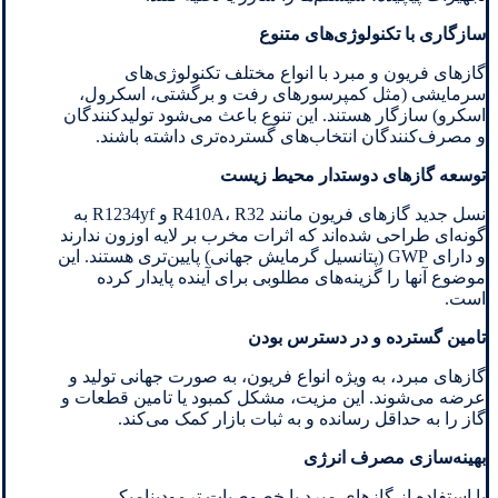
سازگاری با تکنولوژی‌های متنوع
گازهای فریون و مبرد با انواع مختلف تکنولوژی‌های
سرمایشی (مثل کمپرسورهای رفت و برگشتی، اسکرول،
اسکرو) سازگار هستند. این تنوع باعث می‌شود تولیدکنندگان
و مصرف‌کنندگان انتخاب‌های گسترده‌تری داشته باشند.
توسعه گازهای دوستدار محیط زیست
نسل جدید گازهای فریون مانند R410A، R32 و R1234yf به
گونه‌ای طراحی شده‌اند که اثرات مخرب بر لایه اوزون ندارند
و دارای GWP (پتانسیل گرمایش جهانی) پایین‌تری هستند. این
موضوع آنها را گزینه‌های مطلوبی برای آینده پایدار کرده
است.
تامین گسترده و در دسترس بودن
گازهای مبرد، به ویژه انواع فریون، به صورت جهانی تولید و
عرضه می‌شوند. این مزیت، مشکل کمبود یا تامین قطعات و
گاز را به حداقل رسانده و به ثبات بازار کمک می‌کند.
بهینه‌سازی مصرف انرژی
با استفاده از گازهای مبرد با خصوصیات ترمودینامیکی