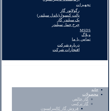
تجهیزات
رگولاتور گاز
پالت کپسول(باندل سیلندر)
پک سیلندر گاز
چرخ حمل سیلندر
MSDS
وبلاگ
تماس با ما
درباره شرکت
افتخارات شرکت
خانه
محصولات
گاز خالص
گاز ترکیبی
فروش گاز کالیبراسیون