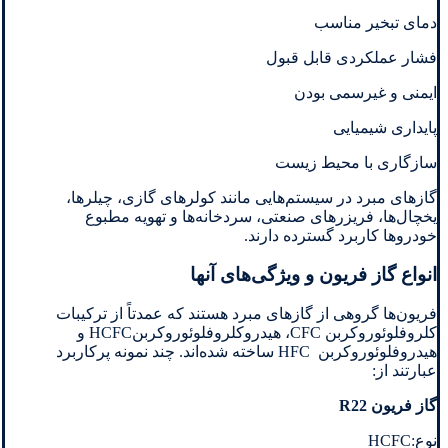
دمای تبخیر مناسب
فشار عملکردی قابل قبول
ایمنی و غیرسمی بودن
پایداری شیمیایی
سازگاری با محیط زیست
گازهای مبرد در سیستم‌هایی مانند کولرهای گازی، چیلرها،
یخچال‌ها، فریزرهای صنعتی، سردخانه‌ها و تهویه مطبوع
خودروها کاربرد گسترده دارند.
انواع گاز فریون و ویژگی‌های آنها
فریون‌ها گروهی از گازهای مبرد هستند که عمدتاً از ترکیبات
کلروفلوئوروکربن CFC، هیدروکلروفلوئوروکربنHCFC و
هیدروفلوئوروکربن HFC ساخته شده‌اند. چند نمونه پرکاربرد
عبارتند از:
گاز فریون R22
نوع:HCFC