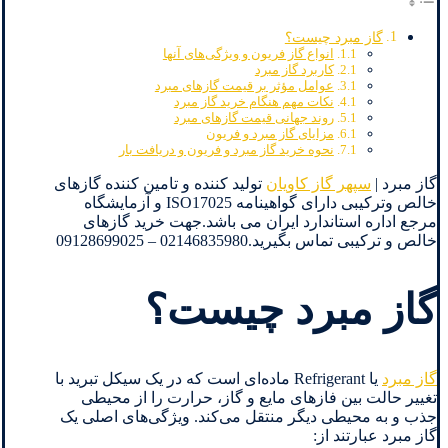
گاز مبرد چیست؟
انواع گاز فریون و ویژگی‌های آنها
کاربرد گاز مبرد
عوامل مؤثر بر قیمت گازهای مبرد
نکات مهم هنگام خرید گاز مبرد
روند جهانی قیمت گازهای مبرد
مزایای گاز مبرد و فریون
نحوه خرید گاز مبرد و فریون و دریافت بار
گاز مبرد |
سپهر گاز کاویان
تولید کننده و تامین کننده گازهای
خالص وترکیبی دارای گواهینامه ISO17025 و آزمایشگاه
مرجع اداره استاندارد ایران می باشد.جهت خرید گازهای
خالص و ترکیبی تماس بگیرید.02146835980 – 09128699025
گاز مبرد چیست؟
گاز مبرد
یا Refrigerant ماده‌ای است که در یک سیکل تبرید با
تغییر حالت بین فازهای مایع و گاز، حرارت را از محیطی
جذب و به محیطی دیگر منتقل می‌کند. ویژگی‌های اصلی یک
گاز مبرد عبارتند از: