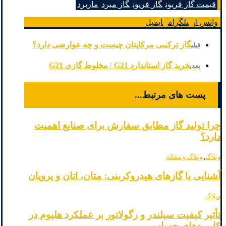
قیمت گاز فریون
گاز فریون
گاز مبرد
ماربرد
واتس اپ
تلگرام
ایمیل
گاز ترکیبی مرکاپتان چیست و چه عوارضی دارد؟
قبلی
خرید گاز استاندارد G21 | مخلوط گازی G21
بعدی
پست های مرتبط...
چرا تولید گاز مطابق سفارش برای صنایع اهمیت
دارد؟
وبلاگ
,
وبلاگ و مقاله
آشنایی با گازهای هیدروکربنی: متان، اتان و پروپان
وبلاگ
تأثیر کیفیت سیلندر و رگولاتور بر عملکرد هلیوم در
کاربردهای حساس