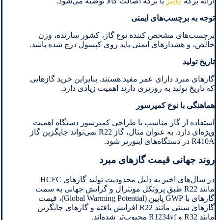
ارائه برگه
آنالیز
یا برگه اصالت کالا توصیه می‌شود.
توجه به برچسب‌های ایمنی
برچسب‌های مشخص کننده نوع گاز، کشور سازنده، وزن
خالص، و هشدارهای ایمنی باید روی کپسول درج شده باشد.
تاریخ تولید
گازهای مبرد دارای عمر مفید هستند. بنابراین خرید گازهایی
که تاریخ تولید به روزتری دارند اهمیت زیادی دارد.
هماهنگی با نوع کمپرسور
استفاده از گاز مناسب با طراحی کمپرسور دستگاه اهمیت
ویژه‌ای دارد. به عنوان مثال، گاز R22 نمی‌تواند جایگزین گاز
R410A در دستگاه‌های اینورتر شود.
روند جهانی قیمت گازهای مبرد
در سال‌های اخیر به دلیل محدودیت تولید گازهای HCFC
مانند R22 طبق پروتکل مونترال و گرایش جهانی به سمت
گازهای با GWP پایین (Global Warming Potential)، قیمت
گازهای سنتی مانند R22 افزایش یافته و گازهای جایگزین
مانند R32 و R1234yf محبوب‌تر شده‌اند.