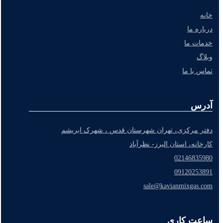
خانه
درباره ما
خدمات ما
وبلاگ
تماس با ما
آدرس
دفتر مرکزی، تهران شهرستان قدس ، شهرک ابریشم
کارخانه، استان البرز- نظرآباد
02146835980
09120253891
sale@kavianmixgas.com
ساعت کاری