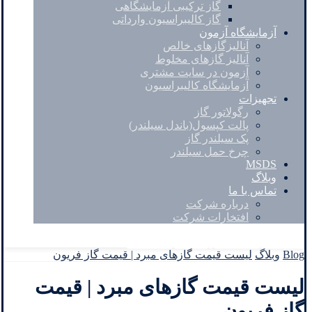
گاز ترکیبی آزمایشگاهی
گاز کالیبراسیون وارداتی
آزمایشگاه آزمون
آنالیزگازهای خالص
آنالیز گازهای مخلوط
آزمون در سایت مشتری
آزمایشگاه کالیبراسیون
تجهیزات
رگولاتور گاز
پالت کپسول(باندل سیلندر)
پک سیلندر گاز
چرخ حمل سیلندر
MSDS
وبلاگ
تماس با ما
درباره شرکت
افتخارات شرکت
Facebook
Twitter
Instagram
Linkedin
Blog
وبلاگ
لیست قیمت گازهای مبرد | قیمت گاز فریون
لیست قیمت گازهای مبرد | قیمت
گاز فریون