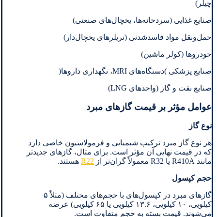
چیلر)
صنایع غذایی (سردخانه‌ها، یخچال‌های صنعتی)
حمل‌ونقل مواد فاسدشدنی (تریلرهای یخچال‌دار)
خودروها (کولر ماشین)
صنایع پزشکی )دستگاه‌های MRI، نگهداری داروها(
صنایع نفت و گاز (واحدهای LNG)
عوامل مؤثر بر قیمت گازهای مبرد
نوع گاز
هر نوع گاز مبرد ترکیب شیمیایی و فرمولاسیون خاصی دارد
که در قیمت نهایی آن مؤثر است. برای مثال، گازهای جدیدتر
مانند R410A یا R32 معمولاً گران‌تر از
R22
هستند.
حجم کپسول
گازهای مبرد در کپسول‌های با حجم‌های مختلف (مثلاً ۵
کیلویی، ۱۰ کیلویی، ۱۳.۶ کیلویی یا ۶۵ کیلویی) عرضه
می‌شوند. قیمت بسته به حجم متفاوت است.