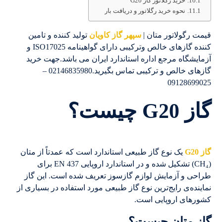
خرید رگلاتور گاز G20
نحوه خرید رگلاتور و دریافت بار
قیمت رگولاتور متان |
سپهر گاز کاویان
تولید کننده و تامین
کننده گازهای خالص وترکیبی دارای گواهینامه ISO17025 و
آزمایشگاه مرجع اداره استاندارد ایران می باشد.جهت خرید
گازهای خالص و ترکیبی تماس بگیرید.02146835980 –
09128699025
گاز G20 چیست؟
گاز G20
یک نوع گاز طبیعی استاندارد است که عمدتاً از متان
(CH₄) تشکیل شده و در استاندارد اروپایی EN 437 برای
طراحی و آزمایش لوازم گازسوز تعریف شده است. این گاز
نماینده‌ی رایج‌ترین نوع گاز طبیعی مورد استفاده در بسیاری از
کشورهای اروپایی است.
گاز متان چیست؟