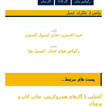
رگولاتور متان
گاز G20
گاز متان
واتس اپ
تلگرام
ایمیل
قبلی
خرید اکسیژن | شارژ کپسول اکسیژن
بعدی
رگولاتور هوای خشک | کپسول هوا
پست های مرتبط...
آشنایی با گازهای هیدروکربنی: متان، اتان و
پروپان