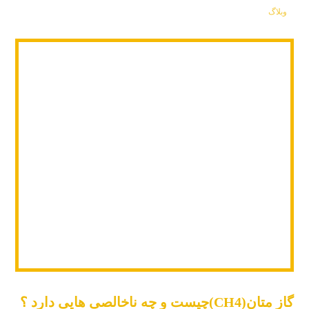
وبلاگ
گاز متان(CH4)چیست و چه ناخالصی هایی دارد ؟