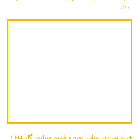
وبلاگ
خرید سیلندر متان | تهیه و تامین سیلندر گاز CH4