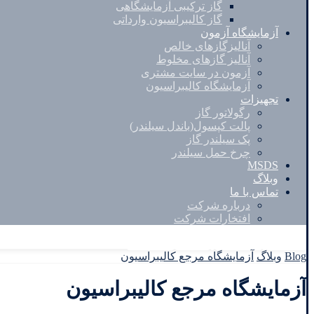
گاز ترکیبی آزمایشگاهی
گاز کالیبراسیون وارداتی
آزمایشگاه آزمون
آنالیزگازهای خالص
آنالیز گازهای مخلوط
آزمون در سایت مشتری
آزمایشگاه کالیبراسیون
تجهیزات
رگولاتور گاز
پالت کپسول(باندل سیلندر)
پک سیلندر گاز
چرخ حمل سیلندر
MSDS
وبلاگ
تماس با ما
درباره شرکت
افتخارات شرکت
Facebook
Twitter
Instagram
Linkedin
Blog
وبلاگ
آزمایشگاه مرجع کالیبراسیون
آزمایشگاه مرجع کالیبراسیون