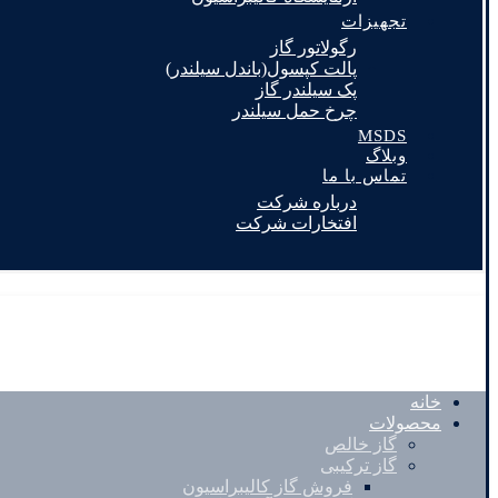
تجهیزات
رگولاتور گاز
پالت کپسول(باندل سیلندر)
پک سیلندر گاز
چرخ حمل سیلندر
MSDS
وبلاگ
تماس با ما
درباره شرکت
افتخارات شرکت
خانه
محصولات
گاز خالص
گاز ترکیبی
فروش گاز کالیبراسیون