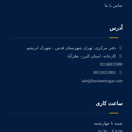
تماس با ما
آدرس
دفتر مرکزی، تهران شهرستان قدس ، شهرک ابریشم
کارخانه، استان البرز- نظرآباد
02146835980
09120253891
sale@kavianmixgas.com
ساعت کاری
شنبه تا چهارشنبه
8:00 الی 16:30