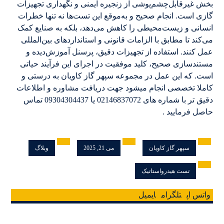
بخش غیرقابل‌چشم‌پوشی از زنجیره ایمنی و نگهداری تجهیزات
گازی است. انجام صحیح و به‌موقع این تست‌ها نه تنها خطرات
انسانی و زیست‌محیطی را کاهش می‌دهد، بلکه به صنایع کمک
می‌کند تا مطابق با الزامات قانونی و استانداردهای بین‌المللی
عمل کنند. استفاده از تجهیزات دقیق، پرسنل آموزش‌دیده و
مستندسازی صحیح، کلید موفقیت در اجرای این فرآیند حیاتی
است. که این عمل در مجموعه سپهر گاز کاویان به درستی و
کاملا تخصصی انجام میشود جهت دریافت مشاوره و اطلاعات
دقیق تر با شماره های 02146837072 یا 09304304437 تماس
حاصل فرمایید .
سپهر گاز کاویان
می 21, 2025
وبلاگ
تست هیدرواستاتیک
واتس اپ
تلگرام
ایمیل