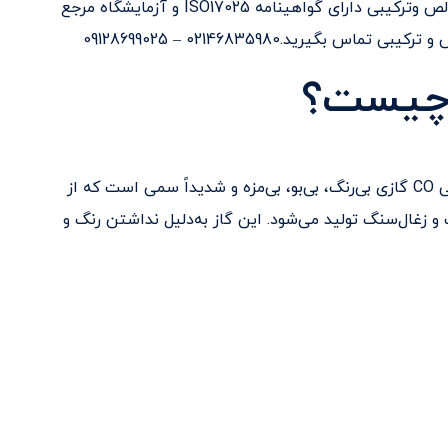
تولید کننده و تامین کننده گازهای خالص وترکیبی دارای گواهینامه ISO17025 و آزمایشگاه مرجع
یرید.02146835980 – 09128699025
 چیست؟
(Carbon Monoxide) با فرمول شیمیایی CO گازی بی‌رنگ، بی‌بو، بی‌مزه و شدیداً سمی است که از
 زغال‌سنگ تولید می‌شود. این گاز به‌دلیل نداشتن رنگ و