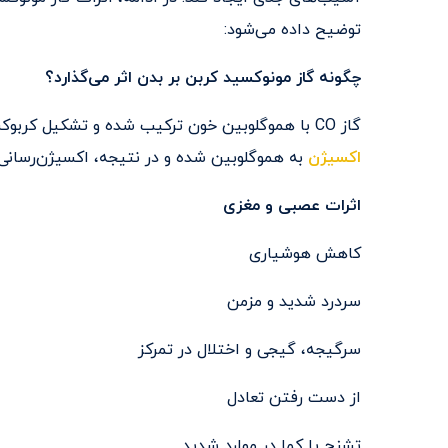
توضیح داده می‌شود:
چگونه گاز مونوکسید کربن بر بدن اثر می‌گذارد؟
گاز CO با هموگلوبین خون ترکیب شده و تشکیل کربوکسی‌هموگلوبین(COHb) می‌دهد. این ترکیب مانع از اتصال
اکسیژن
به هموگلوبین شده و در نتیجه، اکسیژن‌رسانی ب
اثرات عصبی و مغزی
کاهش هوشیاری
سردرد شدید و مزمن
سرگیجه، گیجی و اختلال در تمرکز
از دست رفتن تعادل
تشنج یا کما در موارد شدید