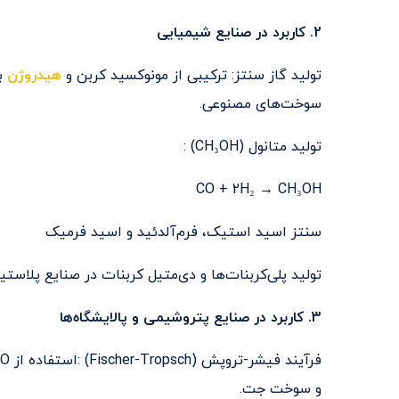
2. کاربرد در صنایع شیمیایی
تولید گاز سنتز: ترکیبی از مونوکسید کربن و
هیدروژن
بر
سوخت‌های مصنوعی.
تولید متانول (CH₃OH) :
CO + 2H₂ → CH₃OH
سنتز اسید استیک، فرم‌آلدئید و اسید فرمیک
تولید پلی‌کربنات‌ها و دی‌متیل کربنات در صنایع پلاستی
3. کاربرد در صنایع پتروشیمی و پالایشگاه‌ها
فرآیند فیشر-تروپش (Fischer-Tropsch) :استفاده از CO و H₂ برای تولید
و سوخت جت.