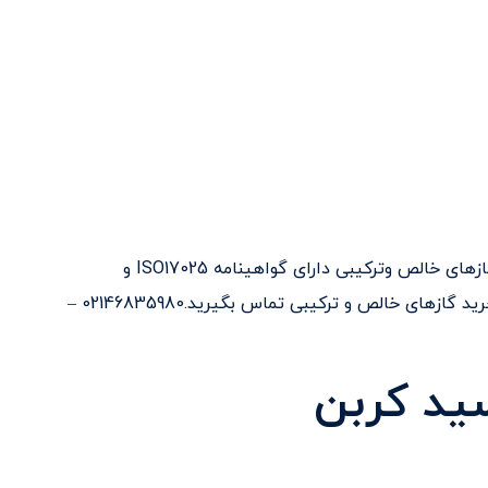
تولید کننده و تامین کننده گازهای خالص وترکیبی دارای گواهینامه ISO17025 و
آزمایشگاه مرجع اداره استاندارد ایران می باشد.جهت خرید گازهای خالص و ترکیبی تماس بگیرید.02146835980 –
سید کربن