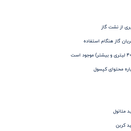
یری از نشت گاز
یان گاز هنگام استفاده
باره محتوای کپسول
د متانول
د کربن