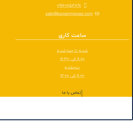
09120253891
sale@kavianmixgas.com
ساعت کاری
شنبه تا چهارشنبه
8:00 الی 16:30
پنجشنبه
8:00 الی 1۲:00
تماس با ما