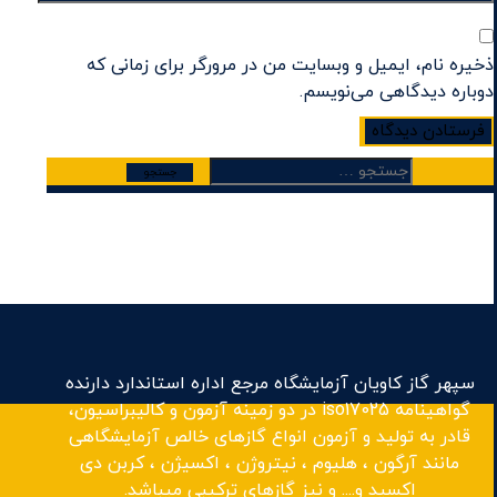
ذخیره نام، ایمیل و وبسایت من در مرورگر برای زمانی که
دوباره دیدگاهی می‌نویسم.
فرستادن دیدگاه
جستجو
جستجو
برای:
سپهر گاز کاویان آزمایشگاه مرجع اداره استاندارد دارنده
گواهینامه iso17025 در دو زمینه آزمون و کالیبراسیون،
قادر به تولید و آزمون انواع گازهای خالص آزمایشگاهی
مانند آرگون ، هلیوم ، نیتروژن ، اکسیژن ، کربن دی
اکسید و.... و نیز گازهای ترکیبی میباشد.