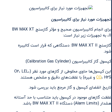
تجهیزات مورد نیاز برای کالیبراسیون
برای انجام کالیبراسیون صحیح و مؤثر گازسنج BW MAX XT
II، به تجهیزات زیر نیاز است:
گازسنج BW MAX XT II: دستگاهی که قرار است کالیبره
شود.
کپسول گاز کالیبراسیون (Calibration Gas Cylinder):
این کپسول‌ها حاوی مخلوطی از گازهای مورد نظر (O2، LEL،
، H2S و غیره) با غلظت‌های دقیق و مشخص هستند.
CO
تاریخ انقضای کپسول و گاز مرجع باید بررسی شود.
غلظت گازهای موجود در کپسول باید متناسب با حد آستانه
هشدار (Alarm Limits) دستگاه BW MAX XT II باشد.