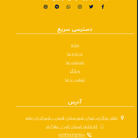
دسترسی سریع
خانه
درباره ما
خدمات ما
وبلاگ
تماس با ما
آدرس
دفتر مرکزی، تهران شهرستان قدس ، شهرک ابریشم
کارخانه، استان البرز- نظرآباد
02146835980