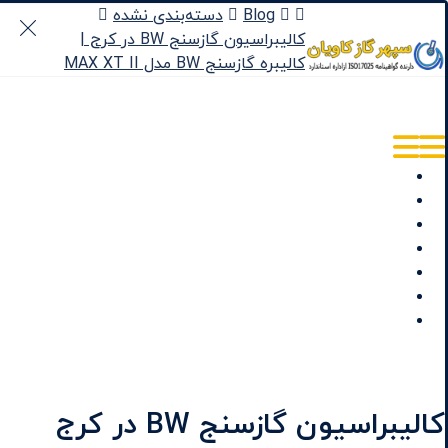
Blog
دسته‌بندی نشده
کالیبراسیون گازسنج BW در کرج |
کالیبره گازسنج BW مدل MAX XT II
خانه
محصولات
آزمایشگاه آزمون
تجهیزات
MSDS
وبلاگ
تماس با ما
کالیبراسیون گازسنج BW در کرج