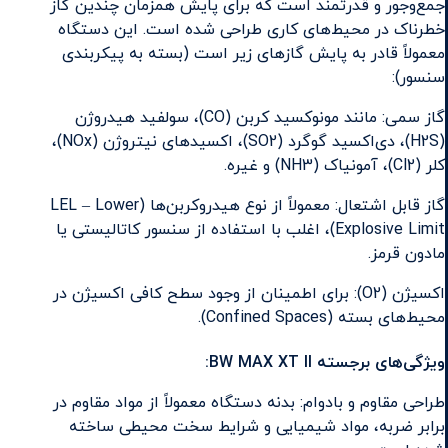
جمع‌وجور و قدرتمند است که برای پایش همزمان چندین گاز
خطرناک در محیط‌های کاری طراحی شده است. این دستگاه
معمولاً قادر به پایش گازهای زیر است (بسته به پیکربندی
سنسور):
گاز سمی: مانند مونوکسید کربن (CO)، سولفید هیدروژن
(H2S)، دی‌اکسید گوگرد (SO2)، اکسیدهای نیتروژن (NOx)،
کلر (Cl2)، آمونیاک (NH3) و غیره.
گاز قابل اشتعال: معمولاً از نوع هیدروکربن‌ها (LEL – Lower
Explosive Limit)، اغلب با استفاده از سنسور کاتالیستی یا
مادون قرمز.
اکسیژن (O2): برای اطمینان از وجود سطح کافی اکسیژن در
محیط‌های بسته (Confined Spaces).
ویژگی‌های برجسته BW MAX XT II:
طراحی مقاوم و بادوام: بدنه دستگاه معمولاً از مواد مقاوم در
برابر ضربه، مواد شیمیایی و شرایط سخت محیطی ساخته