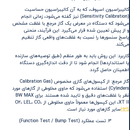
کالیبراسیون اسپوف، که به آن کالیبراسیون حساسیت
(Sensitivity Calibration) نیز گفته می‌شود، زمانی انجام
می‌شود که دستگاه در معرض یک گاز مرجع با غلظت مشخص
و از پیش تعیین شده قرار می‌گیرد. این فرآیند، منحنی
پاسخ سنسورها را نسبت به غلظت‌های واقعی گاز تنظیم
می‌کند.
کاربرد: این روش باید به طور منظم (طبق توصیه‌های سازنده
یا استانداردها) انجام شود تا از دقت اندازه‌گیری دستگاه
اطمینان حاصل گردد.
گاز مرجع: از کپسول‌های گازی مخصوص (Calibration Gas
Cylinders) استفاده می‌شود که حاوی مخلوطی از گازهای مورد
نظر با غلظت‌های دقیق و تایید شده هستند. برای BW MAX
XT II، این کپسول‌ها معمولاً حاوی مخلوطی از O2، LEL، CO،
H2S
سایر گازهای مورد نیاز است.
تست عملکرد (Function Test / Bump Test)