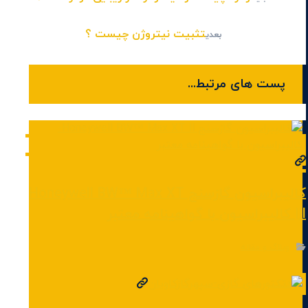
تثبیت نیتروژن چیست ؟
بعدی
پست های مرتبط...
کالیبراسیون گازسنج Honeywell BW™ Max XT
ll| کالیبراسیون با گواهینامه معتبر
وبلاگ و مقاله