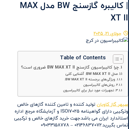
| کالیبره گازسنج BW مدل MAX
XT II
جولای ۲۱, ۲۰۲۵
Table of Contents
چرا کالیبراسیون گازسنج BW MAX XT II ضروری است؟
مدل BW MAX XT II: آشنایی کلی
ویژگی‌های برجسته BW MAX XT II:
روش‌های کالیبراسیون
تجهیزات مورد نیاز برای کالیبراسیون
سپهر گاز کاویان
تولید کننده و تامین کننده گازهای خالص
وترکیبی دارای گواهینامه ISO17025 و آزمایشگاه مرجع اداره
استاندارد ایران می باشد.جهت خرید گازهای خالص و ترکیبی
تماس بگیرید.02146837072 – 09033158778