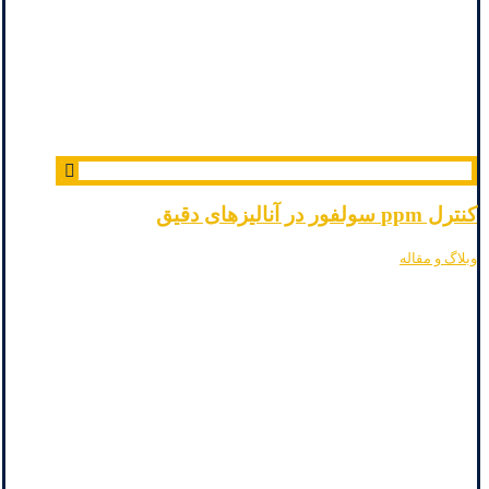
کنترل ppm سولفور در آنالیزهای دقیق
وبلاگ و مقاله