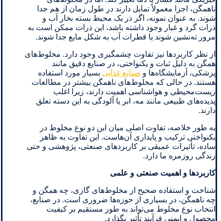
ناهمگن، اجزا معمولاً تمایل دارند در طول زمان از هم جدا
شوند. به عنوان نمونه، اگر در یک محیط بسته بخار آب و
ذرات گرد و غبار وجود داشته باشد، این ذرات ممکن است به
مرور ته‌نشین شوند یا قطرات آب به شکل مایع جدا شوند.
از نظر کاربردها نیز تفاوت چشمگیری وجود دارد. مخلوط‌های
همگن به دلیل ثبات و یکنواختی، در صنایع دقیق مانند
پزشکی، آزمایشگاه‌ها و
صنایع غذایی
بسیار مورد استفاده
هستند. در حالی که مخلوط‌های ناهمگن بیشتر در مطالعات
زیست‌محیطی و هواشناسی اهمیت دارند، زیرا اغلب
پدیده‌های طبیعی مانند مه، ابر یا آلودگی به این دسته تعلق
دارند.
به طور خلاصه، تفاوت اصلی میان این دو نوع مخلوط در
یکنواختی ترکیب و پایداری آن‌هاست. این تفاوت به ظاهر
ساده، تأثیرات عمیقی بر کاربردهای صنعتی، پژوهشی و حتی
زندگی روزمره ما دارد.
کاربردها و اهمیت صنعتی و علمی
شناخت و استفاده صحیح از مخلوط‌های گازی، چه همگن و
چه ناهمگن، در بسیاری از حوزه‌ها ضروری است. در صنایع،
انتخاب نوع مخلوط می‌تواند به طور مستقیم بر کیفیت
محصول و ایمنی فرآیند تأثیر بگذارد.