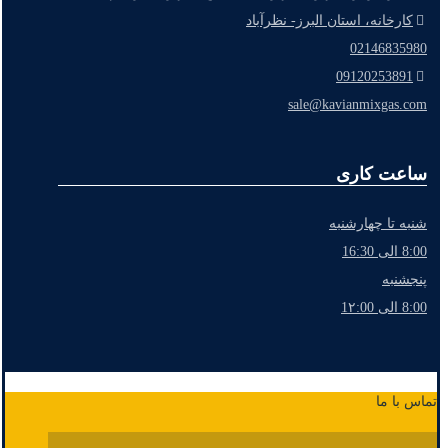
کارخانه، استان البرز- نظرآباد
02146835980
09120253891
sale@kavianmixgas.com
ساعت کاری
شنبه تا چهارشنبه
8:00 الی 16:30
پنجشنبه
8:00 الی 1۲:00
تماس با ما