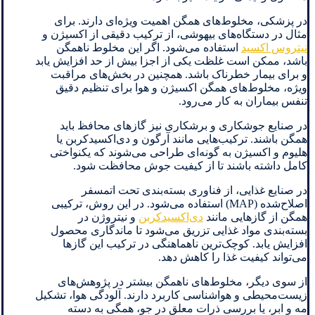
در پزشکی، مخلوط‌های همگن اهمیت ویژه‌ای دارند. برای
مثال در دستگاه‌های بیهوشی، از ترکیب دقیقی از اکسیژن و
نیتروس اکسید
استفاده می‌شود. اگر این مخلوط ناهمگن
باشد، ممکن است غلظت یکی از اجزا بیش از حد افزایش یابد
و برای بیمار خطرناک باشد. همچنین در بخش‌های مراقبت
ویژه، مخلوط‌های همگن اکسیژن و هوا برای تنظیم دقیق
تنفس بیماران به کار می‌رود.
در صنایع جوشکاری و برشکاری نیز گازهای محافظ باید
همگن باشند. ترکیب‌هایی مانند آرگون و دی‌اکسیدکربن یا
هلیوم و اکسیژن به گونه‌ای طراحی می‌شوند که یکنواختی
کامل داشته باشند تا از کیفیت جوش محافظت شود.
در صنایع غذایی، از فناوری بسته‌بندی تحت اتمسفر
اصلاح‌شده (MAP) استفاده می‌شود. در این روش، ترکیبی
همگن از گازهایی مانند
دی‌اکسیدکربن
و نیتروژن در
بسته‌بندی مواد غذایی تزریق می‌شود تا ماندگاری محصول
افزایش یابد. کوچک‌ترین ناهماهنگی در ترکیب این گازها
می‌تواند کیفیت غذا را کاهش دهد.
از سوی دیگر، مخلوط‌های ناهمگن بیشتر در پژوهش‌های
زیست‌محیطی و هواشناسی کاربرد دارند. آلودگی هوا، تشکیل
مه و ابر، یا بررسی ذرات معلق در جو، همگی به دسته