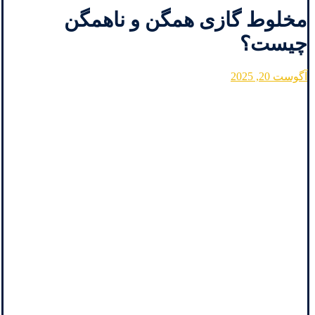
مخلوط گازی همگن و ناهمگن
چیست؟
آگوست 20, 2025