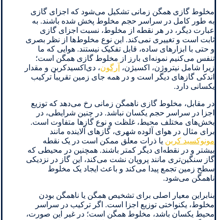
مخلوط گازی همگن زمانی تشکیل می‌شود که اجزای گازی
به طور کامل در سراسر حجم مخلوط پخش شده باشند. به
عبارت دیگر، در هر نقطه از مخلوط، نسبت اجزای گازی
ثابت است و تغییری نمی‌کند. این نوع مخلوط‌ها از نظر بصری
و حتی با ابزارهای ساده، قابل تفکیک نیستند. هوایی که ما
تنفس می‌کنیم نمونه‌ای بارز از مخلوط گازی همگن است؛
زیرا شامل نیتروژن، اکسیژن،
آرگون
، دی‌اکسیدکربن و مقدار
اندکی گازهای دیگر است و در همه جای زمین تقریباً ترکیب
یکسانی دارد.
در مقابل، مخلوط گازی ناهمگن زمانی رخ می‌دهد که توزیع
اجزا در سراسر حجم یکسان نباشد. در چنین شرایطی، در
بخش‌های مختلف محیط، غلظت و نوع گازها متفاوت است.
برای مثال در هوای آلوده شهری، گازهای آلاینده مانند
مونوکسید کربن
یا ذرات معلق ممکن است در یک نقطه
بیشتر و در نقطه‌ای دیگر کمتر باشند. همچنین در محیطی که
گاز سنگین‌تری مانند پروپان نشت می‌کند، این گاز در نزدیکی
سطح زمین تجمع پیدا می‌کند و باعث ایجاد یک مخلوط
ناهمگن می‌شود.
بنابراین معیار اصلی برای تشخیص همگن یا ناهمگن بودن
مخلوط، یکنواختی توزیع اجزا است. اگر ترکیب در سراسر
محیط یکسان باشد، مخلوط همگن است؛ در غیر این صورت،