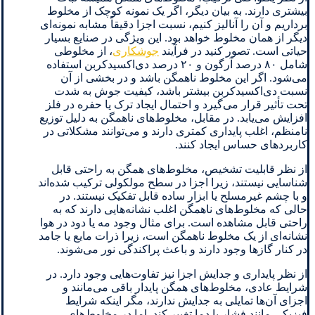
بیشتری دارند. به بیان دیگر، اگر یک نمونه کوچک از مخلوط
برداریم و آن را آنالیز کنیم، نسبت اجزا دقیقاً مشابه نمونه‌ای
دیگر از همان مخلوط خواهد بود. این ویژگی در صنایع بسیار
حیاتی است. تصور کنید در فرآیند
جوشکاری
، از مخلوطی
شامل ۸۰ درصد آرگون و ۲۰ درصد دی‌اکسیدکربن استفاده
می‌شود. اگر این مخلوط ناهمگن باشد و در بخشی از آن
نسبت دی‌اکسیدکربن بیشتر باشد، کیفیت جوش به شدت
تحت تأثیر قرار می‌گیرد و احتمال ایجاد ترک یا حفره در فلز
افزایش می‌یابد. در مقابل، مخلوط‌های ناهمگن به دلیل توزیع
نامنظم، اغلب پایداری کمتری دارند و می‌توانند مشکلاتی در
کاربردهای حساس ایجاد کنند.
از نظر قابلیت تشخیص، مخلوط‌های همگن به راحتی قابل
شناسایی نیستند، زیرا اجزا در سطح مولکولی ترکیب شده‌اند
و با چشم غیرمسلح یا ابزار ساده قابل تفکیک نیستند. در
حالی که مخلوط‌های ناهمگن اغلب نشانه‌هایی دارند که به
راحتی قابل مشاهده است. برای مثال وجود مه یا دود در هوا
نشانه‌ای از یک مخلوط ناهمگن است، زیرا ذرات مایع یا جامد
در کنار گازها وجود دارند و باعث پراکندگی نور می‌شوند.
از نظر پایداری و جدایش اجزا نیز تفاوت‌هایی وجود دارد. در
شرایط عادی، مخلوط‌های همگن پایدار باقی می‌مانند و
اجزای آن‌ها تمایلی به جدایش ندارند، مگر اینکه شرایط
فیزیکی مانند فشار یا دما تغییر کند. اما در مخلوط‌های