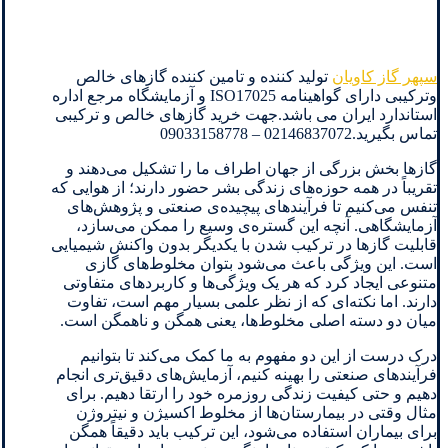
سپهر گاز کاویان
تولید کننده و تامین کننده گازهای خالص
وترکیبی دارای گواهینامه ISO17025 و آزمایشگاه مرجع اداره
استاندارد ایران می باشد.جهت خرید گازهای خالص و ترکیبی
تماس بگیرید.02146837072 – 09033158778
گازها بخش بزرگی از جهان اطراف ما را تشکیل می‌دهند و
تقریباً در همه حوزه‌های زندگی بشر حضور دارند؛ از هوایی که
تنفس می‌کنیم تا فرآیندهای پیچیده‌ی صنعتی و پژوهش‌های
آزمایشگاهی. آنچه این گستره‌ی وسیع را ممکن می‌سازد،
قابلیت گازها در ترکیب شدن با یکدیگر بدون واکنش شیمیایی
است. این ویژگی باعث می‌شود بتوان مخلوط‌های گازی
متنوعی ایجاد کرد که هر یک ویژگی‌ها و کاربردهای متفاوتی
دارند. اما نکته‌ای که از نظر علمی بسیار مهم است، تفاوت
میان دو دسته اصلی مخلوط‌ها، یعنی همگن و ناهمگن است.
درک درست از این دو مفهوم به ما کمک می‌کند تا بتوانیم
فرآیندهای صنعتی را بهینه کنیم، آزمایش‌های دقیق‌تری انجام
دهیم و حتی کیفیت زندگی روزمره خود را ارتقا دهیم. برای
مثال وقتی در بیمارستان‌ها از مخلوط اکسیژن و نیتروژن
برای بیماران استفاده می‌شود، این ترکیب باید دقیقاً همگن