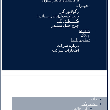
آزمایشگاه کالیبراسیون
تجهیزات
رگولاتور گاز
پالت کپسول(باندل سیلندر)
پک سیلندر گاز
چرخ حمل سیلندر
MSDS
وبلاگ
تماس با ما
درباره شرکت
افتخارات شرکت
خانه
محصولات
گاز خالص