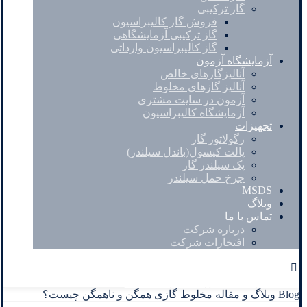
گاز ترکیبی
فروش گاز کالیبراسیون
گاز ترکیبی آزمایشگاهی
گاز کالیبراسیون وارداتی
آزمایشگاه آزمون
آنالیزگازهای خالص
آنالیز گازهای مخلوط
آزمون در سایت مشتری
آزمایشگاه کالیبراسیون
تجهیزات
رگولاتور گاز
پالت کپسول(باندل سیلندر)
پک سیلندر گاز
چرخ حمل سیلندر
MSDS
وبلاگ
تماس با ما
درباره شرکت
افتخارات شرکت
Facebook
Twitter
Instagram
Linkedin
Blog
وبلاگ و مقاله
مخلوط گازی همگن و ناهمگن چیست؟