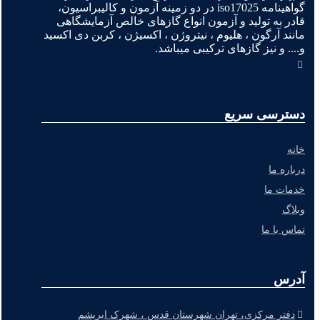
گواهینامه iso17025 در دو زمینه آزمون و کالیبراسیون،
قادر به تولید و آزمون انواع گازهای خالص آزمایشگاهی
مانند آرگون ، هلیوم ، نیتروژن ، اکسیژن ، کربن دی اکسید
و.... و نیز گازهای ترکیبی میباشد.
دسترسی سریع
خانه
درباره ما
خدمات ما
وبلاگ
تماس با ما
آدرس
دفتر مرکزی، تهران شهرستان قدس ، شهرک ابریشم