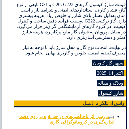
قیمت شارژ کپسول گازهای G20، G222 و G31 تابعی از نوع
گاز، فشار کاری، استانداردهای ایمنی و شرایط بازار است.
متان به‌دلیل فشار بالای شارژ و خلوص زیاد، هزینه بیشتری
دارد. گاز ترکیبی G222 به‌سبب فرآیند دقیق ساخت و کنترل
کیفیت، در گروه گازهای آزمایشگاهی گران‌تر قرار می‌گیرد.
در مقابل، پروپان به‌عنوان گاز مایع پرکاربرد، هزینه شارژ
کمتر و دسترسی آسان‌تری دارد.
در نهایت، انتخاب نوع گاز و محل شارژ باید با توجه به نیاز
مصرف‌کننده، ایمنی، خلوص و کاربری نهایی انجام شود.
سپهر گاز کاویان
اکتبر 14, 2025
وبلاگ و مقاله
شارژ کپسول
واتس اپ
تلگرام
ایمیل
بررسی اثر ناخالصی‌های در حد ppb بر روی دقت
قبلی
اندازه‌گیری در کروماتوگرافی گازی