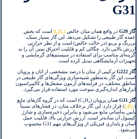
G31
گاز G20
در واقع همان متان خالص
(CH₄)
است که بخش
عمده گاز طبیعی را تشکیل می‌دهد. این گاز بسیار سبک،
بی‌رنگ و بی‌بو (در حالت خالص) است و از نظر حرارتی
ارزش بالایی دارد. چگالی کم و قابلیت احتراق تمیز، آن را به
گزینه‌ای مناسب برای استفاده در سیستم‌های گرمایشی و
تجهیزات آزمایشگاهی تبدیل کرده است.
گاز G222
ترکیبی از متان با درصد مشخصی از اتان و پروپان
است. این گاز به‌منظور شبیه‌سازی ویژگی‌های گاز طبیعی در
مناطق مختلف، در فرآیندهای آزمون مشعل‌ها و کالیبراسیون
ابزارهای اندازه‌گیری سوخت مورد استفاده قرار می‌گیرد.
گاز G31
همان پروپان (C₃H₈) است که در گروه گازهای مایع
(
LPG
) قرار دارد. این گاز برخلاف متان، در فشارهای نسبتاً
پایین به‌آسانی مایع می‌شود و بنابراین ذخیره‌سازی و شارژ
کپسول آن ساده‌تر است. ارزش حرارتی بالا، قابلیت حمل
آسان و پایداری فیزیکی از ویژگی‌های مهم G31 محسوب
می‌شود.