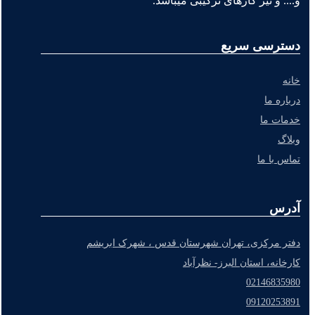
و.... و نیز گازهای ترکیبی میباشد.
دسترسی سریع
خانه
درباره ما
خدمات ما
وبلاگ
تماس با ما
آدرس
دفتر مرکزی، تهران شهرستان قدس ، شهرک ابریشم
کارخانه، استان البرز- نظرآباد
02146835980
09120253891