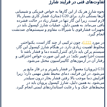
تفاوت‌های فنی در فرآیند شارژ
نحوه شارژ هر یک از این گازها به خواص فیزیکی و شیمیایی
آن‌ها بستگی دارد. برای G20 (متان)، فشار کاری بسیار بالا
لازم است، زیرا این گاز تنها در فشار زیاد در حالت فشرده
باقی می‌ماند. به همین دلیل، عملیات شارژ کپسول باید در
تجهیزات فشارقوی با شیرآلات مقاوم و سیستم‌های ضدنشت
انجام گیرد.
در مورد
G222
، چون ترکیبی از چند گاز است، یکنواختی
مخلوط اهمیت زیادی دارد. در هنگام شارژ کپسول این گاز،
سیستم پرکن باید دارای کنترل‌کننده دما و فشار باشد تا
نسبت اجزا تغییر نکند؛ در غیر این صورت خواص احتراقی و
رفتار آن در آزمون‌های کالیبراسیون مختل می‌شود.
G31 (پروپان) معمولاً در فشار پایین‌تر و در فاز مایع پر
می‌شود. در این فرآیند، دمای محیط نقش مهمی دارد؛ زیرا
افزایش دما موجب بالا رفتن فشار بخار درون سیلندر
می‌شود. به همین دلیل، شارژ کپسول پروپان باید در
محیط‌های خنک و با رعایت استانداردهای ایمنی انجام گیرد.