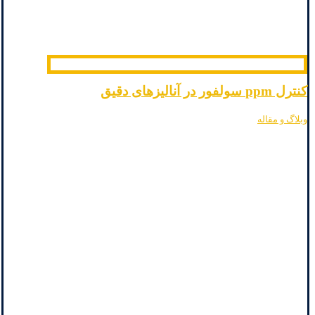
کنترل ppm سولفور در آنالیزهای دقیق
وبلاگ و مقاله