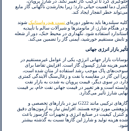
جلوگیری کرد تا ترکیب گاز تغییر نکند. در شارژ پروپان،
کنترل دما اهمیت حیاتی دارد؛ زیرا بخارشدن ناگهانی گاز مایع
می‌تواند خطر انفجار ایجاد کند.
کلیه سیلندرها باید به‌طور دوره‌ای
تست هیدرواستاتیک
شوند
و در هنگام شارژ، از مانومترها و شیرآلات سالم با تأییدیه
استاندارد استفاده شود. نگهداری در محیط خنک، دور از شعله
و تابش مستقیم خورشید، ایمنی گاز را تضمین می‌کند.
تأثیر بازار انرژی جهانی
نوسانات بازار جهانی انرژی، یکی از عوامل غیرمستقیم در
تغییر هزینه شارژ کپسول گاز است. افزایش تقاضا برای
سوخت‌های پاک موجب رشد استفاده از متان شده است،
زیرا این گاز در مقایسه با نفت و زغال‌سنگ آلایندگی کمتری
دارد. در سوی دیگر، قیمت پروپان به شدت به بازار نفت
وابسته است و هر تغییر در قیمت جهانی نفت خام، بر قیمت
نهایی شارژ تأثیر می‌گذارد.
گازهای ترکیبی مانند G222 نیز در بازارهای تخصصی و
پژوهشی مورد توجه هستند. افزایش نیاز به آزمون‌های دقیق
و کنترل کیفیت در صنایع انرژی و تجهیزات گازسوز باعث
شده هزینه تولید و شارژ این گازها نسبت به گذشته بیشتر
شود.