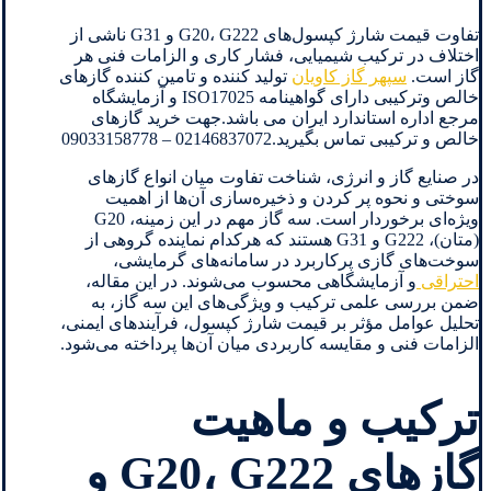
تفاوت قیمت شارژ کپسول‌های G20، G222 و G31 ناشی از
اختلاف در ترکیب شیمیایی، فشار کاری و الزامات فنی هر
گاز است.
سپهر گاز کاویان
تولید کننده و تامین کننده گازهای
خالص وترکیبی دارای گواهینامه ISO17025 و آزمایشگاه
مرجع اداره استاندارد ایران می باشد.جهت خرید گازهای
خالص و ترکیبی تماس بگیرید.02146837072 – 09033158778
در صنایع گاز و انرژی، شناخت تفاوت میان انواع گازهای
سوختی و نحوه پر کردن و ذخیره‌سازی آن‌ها از اهمیت
ویژه‌ای برخوردار است. سه گاز مهم در این زمینه، G20
(متان)، G222 و G31 هستند که هرکدام نماینده گروهی از
سوخت‌های گازی پرکاربرد در سامانه‌های گرمایشی،
احتراقی
و آزمایشگاهی محسوب می‌شوند. در این مقاله،
ضمن بررسی علمی ترکیب و ویژگی‌های این سه گاز، به
تحلیل عوامل مؤثر بر قیمت شارژ کپسول، فرآیندهای ایمنی،
الزامات فنی و مقایسه کاربردی میان آن‌ها پرداخته می‌شود.
ترکیب و ماهیت
گازهای G20، G222 و