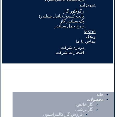
تجهیزات
رگولاتور گاز
پالت کپسول(باندل سیلندر)
پک سیلندر گاز
چرخ حمل سیلندر
MSDS
وبلاگ
تماس با ما
درباره شرکت
افتخارات شرکت
خانه
محصولات
گاز خالص
گاز ترکیبی
فروش گاز کالیبراسیون