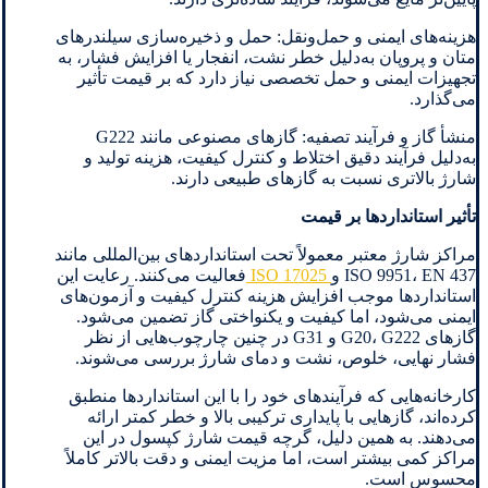
هزینه‌های ایمنی و حمل‌ونقل: حمل و ذخیره‌سازی سیلندرهای
متان و پروپان به‌دلیل خطر نشت، انفجار یا افزایش فشار، به
تجهیزات ایمنی و حمل تخصصی نیاز دارد که بر قیمت تأثیر
می‌گذارد.
منشأ گاز و فرآیند تصفیه: گازهای مصنوعی مانند G222
به‌دلیل فرآیند دقیق اختلاط و کنترل کیفیت، هزینه تولید و
شارژ بالاتری نسبت به گازهای طبیعی دارند.
تأثیر استانداردها بر قیمت
مراکز شارژ معتبر معمولاً تحت استانداردهای بین‌المللی مانند
ISO 9951، EN 437 و
ISO 17025
فعالیت می‌کنند. رعایت این
استانداردها موجب افزایش هزینه کنترل کیفیت و آزمون‌های
ایمنی می‌شود، اما کیفیت و یکنواختی گاز تضمین می‌شود.
گازهای G20، G222 و G31 در چنین چارچوب‌هایی از نظر
فشار نهایی، خلوص، نشت و دمای شارژ بررسی می‌شوند.
کارخانه‌هایی که فرآیندهای خود را با این استانداردها منطبق
کرده‌اند، گازهایی با پایداری ترکیبی بالا و خطر کمتر ارائه
می‌دهند. به همین دلیل، گرچه قیمت شارژ کپسول در این
مراکز کمی بیشتر است، اما مزیت ایمنی و دقت بالاتر کاملاً
محسوس است.