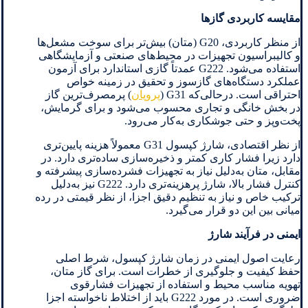
مقایسه کاربردی گازها
از منظر کاربردی، G20 (متان) بیش‌تر برای سوخت مشعل‌ها
و کالیبراسیون تجهیزات در محیط‌های صنعتی و آزمایشگاهی
استفاده می‌شود. G222 عمدتاً گازی استاندارد برای آزمون
عملکرد دستگاه‌های گازسوز و تحقیق در زمینه خواص
احتراقی است. درحالی‌که G31 (
پروپان
) پرمصرف‌ترین گاز
در بخش خانگی و تجاری محسوب می‌شود و برای گرمایش،
پخت‌وپز و حتی جوشکاری به‌کار می‌رود.
از نظر اقتصادی، شارژ کپسول G31 معمولاً هزینه پایین‌تری
دارد زیرا فشار کاری کمتر و ذخیره‌سازی ساده‌تری دارد. در
مقابل، متان به‌دلیل نیاز به تجهیزات فشرده‌سازی پیشرفته و
کنترل فشار بالا، شارژ پرهزینه‌تری دارد. G222 نیز به‌دلیل
ترکیب خاص و نیاز به تنظیم دقیق اجزا، از نظر قیمتی در رده
میانی بین این دو قرار می‌گیرد.
ایمنی در فرآیند شارژ
رعایت اصول ایمنی در زمان شارژ کپسول، شرط اصلی
حفظ کیفیت و جلوگیری از خطرات است. برای گاز متان،
تهویه مناسب محیط و استفاده از تجهیزات فشارقوی
ضروری است. در مورد G222 باید از اختلاط ناخواسته اجزا