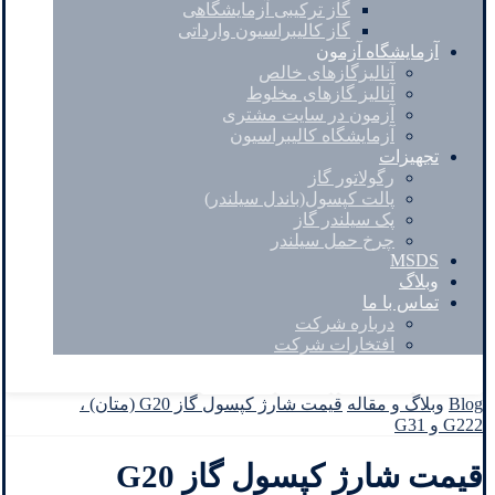
گاز ترکیبی آزمایشگاهی
گاز کالیبراسیون وارداتی
آزمایشگاه آزمون
آنالیزگازهای خالص
آنالیز گازهای مخلوط
آزمون در سایت مشتری
آزمایشگاه کالیبراسیون
تجهیزات
رگولاتور گاز
پالت کپسول(باندل سیلندر)
پک سیلندر گاز
چرخ حمل سیلندر
MSDS
وبلاگ
تماس با ما
درباره شرکت
افتخارات شرکت
Facebook
Twitter
Instagram
Linkedin
Blog
وبلاگ و مقاله
قیمت شارژ کپسول گاز G20 (متان) ،
G222 و G31
قیمت شارژ کپسول گاز G20