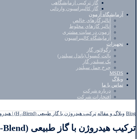
گاز ترکیبی آزمایشگاهی
گاز کالیبراسیون وارداتی
آزمایشگاه آزمون
آنالیزگازهای خالص
آنالیز گازهای مخلوط
آزمون در سایت مشتری
آزمایشگاه کالیبراسیون
تجهیزات
رگولاتور گاز
پالت کپسول(باندل سیلندر)
پک سیلندر گاز
چرخ حمل سیلندر
MSDS
وبلاگ
تماس با ما
درباره شرکت
افتخارات شرکت
Facebook
Twitter
Instagram
Linkedin
Blog
وبلاگ و مقاله
ترکیب هیدروژن با گاز طبیعی (H₂-Blend) | هیدروژن در صنعت
ترکیب هیدروژن با گاز طبیعی (H₂-Blend) | هیدروژن در صنعت