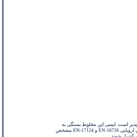
‌پذیر است. ایمنی این مخلوط بستگی به
درصد هیدروژن دارد. تا حدود ۱۵ درصد، تجهیزات معمولی، لوله‌ها، اتصالات و رگلاتورها بدون تغییر می‌توانند از آن استفاده کنند. استانداردهای اروپایی EN-16726 و EN-17124 مشخص
 کنترل شوند.