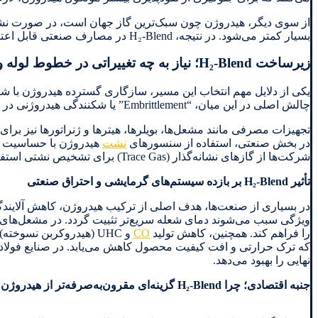
از سوی دیگر، هیدروژن چون سبک‌ترین گاز جهان است، در صورت نشتی 
بسیار کمتر می‌شود. در نتیجه، H₂-Blend در مصارف صنعتی قابل اعتماد و قابل مدیریت است.
زیرساخت H₂-Blend؛ نیاز به چه تغییراتی در خطوط لوله و مصرف‌کننده‌ها وجود دارد؟
یکی از دلایل مهم انتخاب این مسیر، سازگاری گسترده هیدروژن با ش
چالش اصلی در این میان، “Embrittlement” یا شکنندگی هیدروژنی در فولادهای خاص است که معمولاً در فشارهای بسیار بالا رخ می‌دهد، نه در شبکه شهری.
تجهیزات مصرفی مانند مشعل‌ها، بویلرها، هیترها و ژنراتورها نیز بر
در بخش صنعتی، استفاده از سنسورهای
نشت
هیدروژن با حساسیت با
شرکت‌ها از گازهای نشانه‌گذار (Trace Gas) برای تشخیص نشتی استفاده کنند.
تأثیر H₂-Blend بر بازده سیستم‌های گرمایشی و احتراق صنعتی
در بسیاری از صنعت‌ها، هدف اصلی از ترکیب هیدروژن، کاهش آلایندگ
را فراهم کند. همچنین، کاهش تولید
CO
و UHC (هیدروکربن نسوخ
نهایی را بهبود می‌دهد.
جنبه اقتصادی؛ چرا H₂-Blend گزینه‌ای مقرون‌به‌صرفه‌تر از هیدروژن خالص است؟