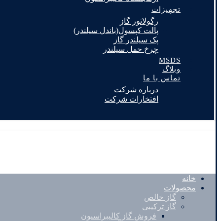
تجهیزات
رگولاتور گاز
پالت کپسول(باندل سیلندر)
پک سیلندر گاز
چرخ حمل سیلندر
MSDS
وبلاگ
تماس با ما
درباره شرکت
افتخارات شرکت
خانه
محصولات
گاز خالص
گاز ترکیبی
فروش گاز کالیبراسیون