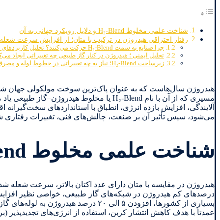
شناخت علمی مخلوط H₂-Blend و دلایل رویکرد جهانی به آن
رفتار احتراقی هیدروژن در ترکیب با متان؛ از افزایش سرعت شعله تا
چرا صنایع به سمت H₂-Blend حرکت می‌کنند؟ تحلیل کاربردهای واقعی و ملموس
تحلیل ایمنی ؛ هیدروژن در کنار گاز طبیعی چه تغییراتی ایجاد می‌ک
زیرساخت H₂-Blend؛ نیاز به چه تغییراتی در خطوط لوله و مصرف‌کننده‌ها وجود دارد؟
هیدروژن سال‌هاست که به عنوان پاک‌ترین سوخت مولکولی جهان شناخته
مسیری که از آن با نام H₂-Blend یا مخلوط ه
آلایندگی، افزایش بازده انرژی، انطباق با استانداردهای سخت‌گیرانه
می‌شود، سپس تأثیر آن بر صنعت، چالش‌های فنی، تغییرات رفتاری 
شناخت علمی مخلوط H₂-Blend و دلایل رویکرد جهانی به آن
هیدروژن در مقایسه با متان دارای عدد اکتان بالاتر، سرعت شعله شد
بسیاری از کشورها، افزودن ۵ الی ۲۰ درص
عمدتاً با هدف کاهش انتشار کربن، استفاده از انرژی‌های تجدیدپذیر 