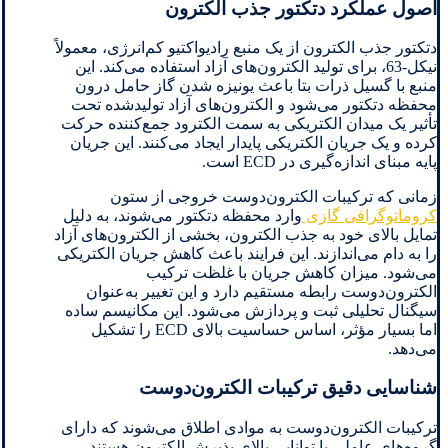
اصول عملکرد دتکتور جذب الکترون
دتکتور جذب الکترون از یک منبع رادیواکتیو کم‌انرژی، معمولاً
نیکل-63، برای تولید الکترون‌های آزاد استفاده می‌کند. این
منبع با گسیل ذرات بتا باعث یونیزه شدن گاز حامل درون
محفظه دتکتور می‌شود و الکترون‌های آزاد تولیدشده تحت
تأثیر یک میدان الکتریکی به سمت الکترود جمع‌کننده حرکت
کرده و یک جریان الکتریکی پایدار ایجاد می‌کنند. این جریان
پایه مبنای اندازه‌گیری در ECD است.
زمانی که ترکیبات الکترون‌دوست خروجی از ستون
کروماتوگرافی گازی
وارد محفظه دتکتور می‌شوند، به دلیل
تمایل بالای خود به جذب الکترون، بخشی از الکترون‌های آزاد
را به دام می‌اندازند. این فرایند باعث کاهش جریان الکتریکی
می‌شود. میزان کاهش جریان با غلظت ترکیب
الکترون‌دوست رابطه مستقیم دارد و این تغییر به‌عنوان
سیگنال تحلیلی ثبت و پردازش می‌شود. این مکانیسم ساده
اما بسیار مؤثر، اساس حساسیت بالای ECD را تشکیل
می‌دهد.
شناسایی دقیق ترکیبات الکترون‌دوست
ترکیبات الکترون‌دوست به موادی اطلاق می‌شوند که دارای
گروه‌های عاملی با توانایی بالای پذیرش الکترون هستند.