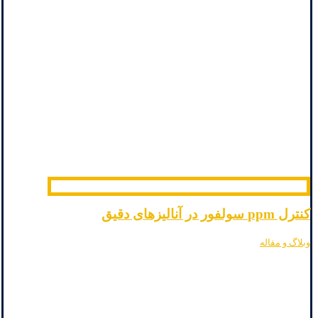
کنترل ppm سولفور در آنالیزهای دقیق
وبلاگ و مقاله