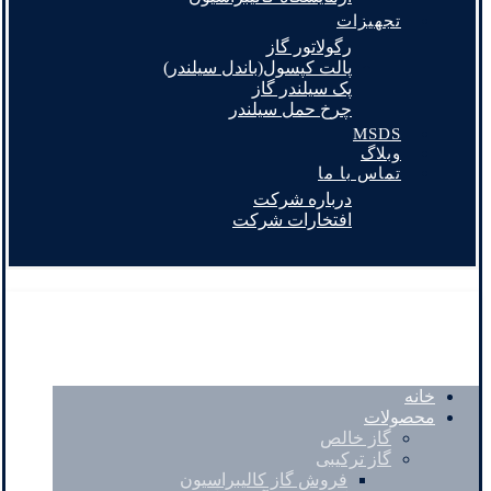
تجهیزات
رگولاتور گاز
پالت کپسول(باندل سیلندر)
پک سیلندر گاز
چرخ حمل سیلندر
MSDS
وبلاگ
تماس با ما
درباره شرکت
افتخارات شرکت
خانه
محصولات
گاز خالص
گاز ترکیبی
فروش گاز کالیبراسیون