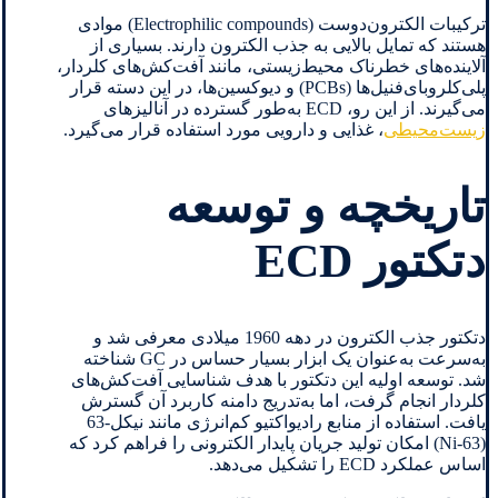
ترکیبات الکترون‌دوست (Electrophilic compounds) موادی
هستند که تمایل بالایی به جذب الکترون دارند. بسیاری از
آلاینده‌های خطرناک محیط‌زیستی، مانند آفت‌کش‌های کلردار،
پلی‌کلروبای‌فنیل‌ها (PCBs) و دیوکسین‌ها، در این دسته قرار
می‌گیرند. از این رو، ECD به‌طور گسترده در آنالیزهای
زیست‌محیطی
، غذایی و دارویی مورد استفاده قرار می‌گیرد.
تاریخچه و توسعه
دتکتور ECD
دتکتور جذب الکترون در دهه 1960 میلادی معرفی شد و
به‌سرعت به‌عنوان یک ابزار بسیار حساس در GC شناخته
شد. توسعه اولیه این دتکتور با هدف شناسایی آفت‌کش‌های
کلردار انجام گرفت، اما به‌تدریج دامنه کاربرد آن گسترش
یافت. استفاده از منابع رادیواکتیو کم‌انرژی مانند نیکل-63
(Ni-63) امکان تولید جریان پایدار الکترونی را فراهم کرد که
اساس عملکرد ECD را تشکیل می‌دهد.