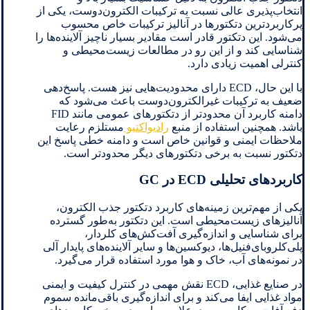
انتخاب‌پذیری عالی نسبت به ترکیبات الکترون‌دوست، یکی از
پرکاربردترین دتکتورها در آنالیز ترکیبات خاص محسوب
می‌شود. این دتکتور قادر است مقادیر بسیار ناچیز آلاینده‌ها را
شناسایی کند و از این رو در مطالعات زیست‌محیطی و
کنترلی اهمیت زیادی دارد.
با این حال، ECD دارای محدودیت‌هایی نیز هست. پاسخ‌دهی
ضعیف به ترکیبات غیرالکترون‌دوست باعث می‌شود که
دامنه کاربرد آن محدودتر از دتکتورهای عمومی مانند FID
باشد. همچنین استفاده از منبع
رادیواکتیو
مستلزم رعایت
ملاحظات ایمنی و قوانین خاص است و دامنه خطی پاسخ این
دتکتور نسبت به برخی دتکتورهای دیگر محدودتر است.
کاربردهای تحلیلی ECD در GC
یکی از مهم‌ترین زمینه‌های کاربرد دتکتور جذب الکترون،
آنالیزهای زیست‌محیطی است. این دتکتور به‌طور گسترده
برای شناسایی و اندازه‌گیری آفت‌کش‌های کلردار،
پلی‌کلروبای‌فنیل‌ها، دیوکسین‌ها و سایر آلاینده‌های پایدار آلی
در نمونه‌های آب، خاک و هوا مورد استفاده قرار می‌گیرد.
در صنایع غذایی، ECD نقش مهمی در کنترل کیفیت و ایمنی
مواد غذایی ایفا می‌کند و برای اندازه‌گیری باقی‌مانده سموم