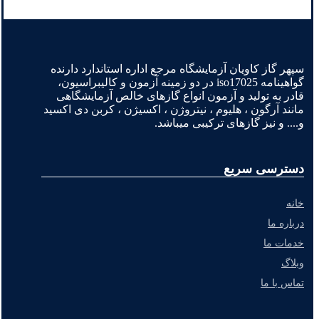
سپهر گاز کاویان آزمایشگاه مرجع اداره استاندارد دارنده
گواهینامه iso17025 در دو زمینه آزمون و کالیبراسیون،
قادر به تولید و آزمون انواع گازهای خالص آزمایشگاهی
مانند آرگون ، هلیوم ، نیتروژن ، اکسیژن ، کربن دی اکسید
و.... و نیز گازهای ترکیبی میباشد.
دسترسی سریع
خانه
درباره ما
خدمات ما
وبلاگ
تماس با ما