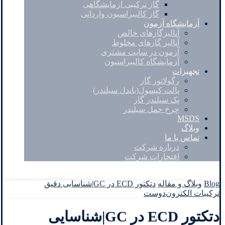
گاز ترکیبی آزمایشگاهی
گاز کالیبراسیون وارداتی
آزمایشگاه آزمون
آنالیزگازهای خالص
آنالیز گازهای مخلوط
آزمون در سایت مشتری
آزمایشگاه کالیبراسیون
تجهیزات
رگولاتور گاز
پالت کپسول(باندل سیلندر)
پک سیلندر گاز
چرخ حمل سیلندر
MSDS
وبلاگ
تماس با ما
درباره شرکت
افتخارات شرکت
Facebook
Twitter
Instagram
Linkedin
Blog
وبلاگ و مقاله
دتکتور ECD در GC|شناسایی دقیق
ترکیبات الکترون‌دوست
دتکتور ECD در GC|شناسایی