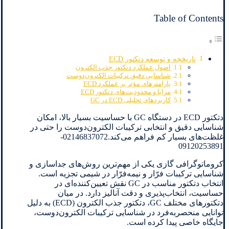
Table of Contents
تاریخچه و توسعه دتکتور ECD
اصول عملکرد دتکتور جذب الکترون
شناسایی دقیق ترکیبات الکترون‌دوست
پارامترهای مؤثر بر عملکرد ECD
مزایا و محدودیت‌های دتکتور ECD
کاربردهای تحلیلی ECD در GC
دتکتور ECD در دستگاه GC با حساسیت بسیار بالا، امکان
شناسایی دقیق و انتخابی ترکیبات الکترون‌دوست را حتی در
غلظت‌های بسیار کم فراهم می‌کند.02146837072-
09120253891
کروماتوگرافی گازی یکی از مهم‌ترین روش‌های جداسازی و
شناسایی ترکیبات فرّار و نیمه‌فرّار در شیمی تجزیه است.
انتخاب دتکتور مناسب در GC نقش تعیین‌کننده‌ای در
حساسیت، انتخاب‌پذیری و دقت آنالیز دارد. در میان
دتکتورهای مختلف GC، دتکتور جذب الکترون (ECD) به دلیل
توانایی منحصربه‌فرد در شناسایی ترکیبات الکترون‌دوست،
جایگاه خاصی پیدا کرده است.