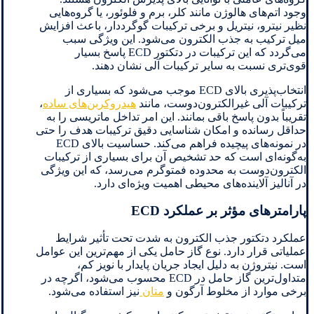
وجود اتم‌های هالوژن مانند کلر، برم و فلوئور، یا گروه‌هایی
نظیر نیترو، نیتریل و برخی ترکیبات گوگرددار، باعث افزایش
میل ترکیب به جذب الکترون می‌شود. این ویژگی سبب
می‌گردد که این ترکیبات در دتکتور ECD پاسخ بسیار
قوی‌تری نسبت به سایر ترکیبات آلی نشان دهند.
انتخاب‌پذیری بالای ECD موجب می‌شود که بسیاری از
ترکیبات آلی غیرالکترون‌دوست، مانند
هیدروکربن‌های ساده
،
تقریباً بدون پاسخ باقی بمانند. این امر تداخل ماتریسی را به
حداقل رسانده و امکان شناسایی دقیق ترکیبات هدف را حتی
در نمونه‌های پیچیده فراهم می‌کند. حساسیت بالای ECD
به‌گونه‌ای است که حد تشخیص آن برای بسیاری از ترکیبات
الکترون‌دوست به محدوده فمتوگرم می‌رسد، که این ویژگی
در آنالیز آلاینده‌های محیطی اهمیت ویژه‌ای دارد.
پارامترهای مؤثر بر عملکرد ECD
عملکرد دتکتور جذب الکترون به شدت تحت تأثیر شرایط
عملیاتی قرار دارد. نوع گاز حامل یکی از مهم‌ترین این عوامل
است. نیتروژن به دلیل ایجاد جریان پایدار با نویز کم،
متداول‌ترین گاز حامل در ECD محسوب می‌شود، اگرچه در
برخی موارد از مخلوط آرگون و
متان
نیز استفاده می‌شود.