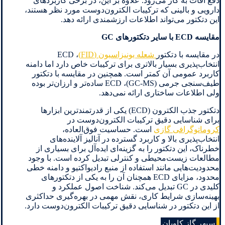
دفع آفات به کار می‌رود. علاوه بر این، در برخی کاربردهای
دارویی و بالینی که ترکیبات الکترون‌دوست مورد نظر هستند،
این دتکتور می‌تواند اطلاعات ارزشمندی ارائه دهد.
مقایسه ECD با سایر دتکتورهای GC
در مقایسه با دتکتور
شعله یونیزاسیون (FID)
، ECD
انتخاب‌پذیری بسیار بالاتری برای ترکیبات خاص دارد اما دامنه
کاربرد عمومی آن کمتر است. همچنین در مقایسه با دتکتور
طیف‌سنجی جرمی (GC-MS)، ECD ساده‌تر و ارزان‌تر بوده
ولی اطلاعات ساختاری ارائه نمی‌دهد.
دتکتور جذب الکترون (ECD) یکی از قدرتمندترین ابزارها
برای شناسایی دقیق ترکیبات الکترون‌دوست در
کروماتوگرافی گازی
است. حساسیت فوق‌العاده،
انتخاب‌پذیری بالا و کاربرد گسترده در آنالیز آلاینده‌های
خطرناک، این دتکتور را به گزینه‌ای ایده‌آل برای بسیاری از
مطالعات زیست‌محیطی و کنترلی تبدیل کرده است. با وجود
محدودیت‌هایی مانند استفاده از منبع رادیواکتیو و دامنه خطی
محدود، مزایای ECD همچنان آن را به یکی از دتکتورهای
کلیدی در GC تبدیل می‌کند. شناخت اصول عملکرد و
بهینه‌سازی شرایط کاری، نقش مهمی در بهره‌گیری حداکثری
از این دتکتور در شناسایی دقیق ترکیبات الکترون‌دوست دارد.
سپهر گاز کاویان