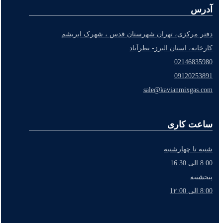
آدرس
دفتر مرکزی، تهران شهرستان قدس ، شهرک ابریشم
کارخانه، استان البرز- نظرآباد
02146835980
09120253891
sale@kavianmixgas.com
ساعت کاری
شنبه تا چهارشنبه
8:00 الی 16:30
پنجشنبه
8:00 الی 1۲:00