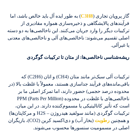
گاز پروپان تجاری (
C3H8
) به طور ایده آل باید خالص باشد، اما
فرآیندهای پالایشگاهی و ذخیره‌سازی همواره مقادیری از
ترکیبات دیگر را وارد جریان می‌کنند. این ناخالصی‌ها به دو دسته
اصلی تقسیم می‌شوند: ناخالصی‌های آلی و ناخالصی‌های معدنی
یا غیرآلی.
ریشه‌شناسی ناخالصی‌ها: از متان تا ترکیبات گوگردی
ترکیبات آلی سبک‌تر مانند متان (CH4) و اتان (C2H6) که
باقی‌مانده‌های فرآیند جداسازی هستند، معمولاً با غلظت بالا (در
محدوده درصد حجمی) حضور دارند، اما تمرکز اصلی ما بر
ناخالصی‌های با غلظت در محدوده PPM (Parts Per Million)
است که تأثیر کاتالیتیکی یا مسموم‌کننده دارند. در این میان،
ترکیبات گوگردی (مانند سولفید هیدروژن – H2S و مرکاپتان‌ها)
و همچنین
رطوبت
(بخار آب) و دی‌اکسید کربن (CO2)، بازیگران
اصلی در مسمومیت سنسورها محسوب می‌شوند.