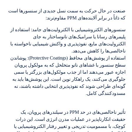
صنعت در حال حرکت به سمت نسل جدیدی از سنسورها است
که ذاتاً در برابر آلاینده‌های PPM مقاوم‌ترند:
سنسورهای الکتروشیمیایی با الکترولیت‌های جامد: استفاده از
پلیمرهای رسانا یا سرامیک‌های نانوساختار به جای
الکترولیت‌های مایع، نفوذپذیری و واکنش شیمیایی ناخواسته با
ناخالصی‌ها را کاهش می‌دهد.
استفاده از پوشش‌های محافظ (Protective Coatings): پوشاندن
سطح سنسور با غشاهای نانو متخلخل که به مولکول پروپان
اجازه عبور می‌دهند اما از جذب مولکول‌های بزرگتر یا سمی
جلوگیری می‌کنند، یک راهکار نوین است. این پوشش‌ها باید به
گونه‌ای طراحی شوند که نفوذپذیری انتخابی داشته باشند، نه
مسدودکنندگی کامل.
تأثیر ناخالصی‌های در حد PPM در سیلندرهای پروپان، یک
حقیقت انکارناپذیر در عملیات مدرن انرژی است. این ذرات
کوچک، با مسمومیت تدریجی و تغییر رفتار الکتروشیمیایی یا