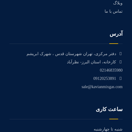
وبلاگ
تماس با ما
آدرس
دفتر مرکزی، تهران شهرستان قدس ، شهرک ابریشم
کارخانه، استان البرز- نظرآباد
02146835980
09120253891
sale@kavianmixgas.com
ساعت کاری
شنبه تا چهارشنبه