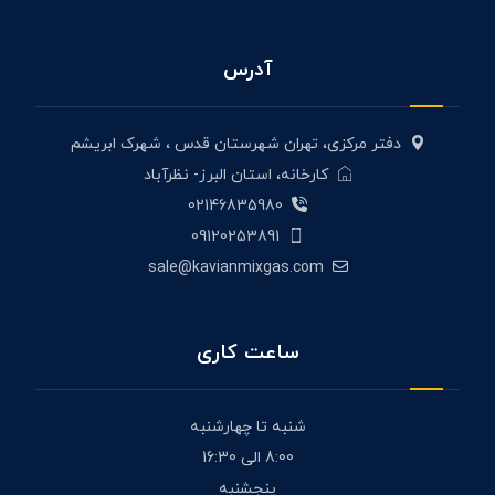
آدرس
دفتر مرکزی، تهران شهرستان قدس ، شهرک ابریشم
کارخانه، استان البرز- نظرآباد
02146835980
09120253891
sale@kavianmixgas.com
ساعت کاری
شنبه تا چهارشنبه
8:00 الی 16:30
پنجشنبه