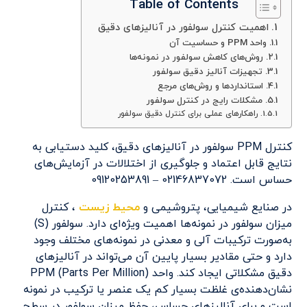
Table of Contents
اهمیت کنترل سولفور در آنالیزهای دقیق
واحد PPM و حساسیت آن
روش‌های کاهش سولفور در نمونه‌ها
تجهیزات آنالیز دقیق سولفور
استانداردها و روش‌های مرجع
مشکلات رایج در کنترل سولفور
راهکارهای عملی برای کنترل دقیق سولفور
کنترل PPM سولفور در آنالیزهای دقیق، کلید دستیابی به
نتایج قابل اعتماد و جلوگیری از اختلالات در آزمایش‌های
حساس است. 02146837072 – 09120253891
در صنایع شیمیایی، پتروشیمی و
محیط زیست
، کنترل
میزان سولفور در نمونه‌ها اهمیت ویژه‌ای دارد. سولفور (S)
به‌صورت ترکیبات آلی و معدنی در نمونه‌های مختلف وجود
دارد و حتی مقادیر بسیار پایین آن می‌تواند در آنالیزهای
دقیق مشکلاتی ایجاد کند. واحد PPM (Parts Per Million)
نشان‌دهنده‌ی غلظت بسیار کم یک عنصر یا ترکیب در نمونه
است و برای آنالیزهای حساس، حفظ میزان سولفور در سطح