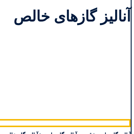
آنالیز گازهای خالص