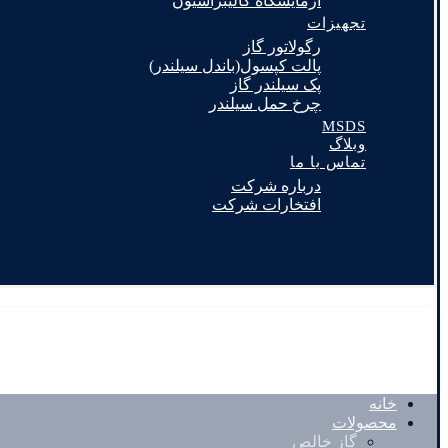
آزمایشگاه کالیبراسیون
تجهیزات
رگولاتور گاز
پالت کپسول(باندل سیلندر)
پک سیلندر گاز
چرخ حمل سیلندر
MSDS
وبلاگ
تماس با ما
درباره شرکت
افتخارات شرکت
خانه
محصولات
گاز خالص