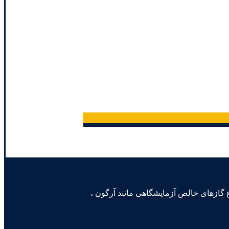
یون، قادر به تولید و آزمون انواع گازهای خالص آزمایشگاهی مانند آرگون ،