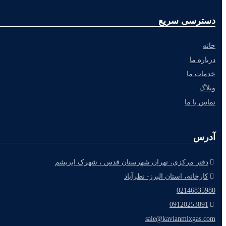
دسترسی سریع
خانه
درباره ما
خدمات ما
وبلاگ
تماس با ما
آدرس
دفتر مرکزی، تهران شهرستان قدس ، شهرک ابریشم
کارخانه، استان البرز- نظرآباد
02146835980
09120253891
sale@kavianmixgas.com