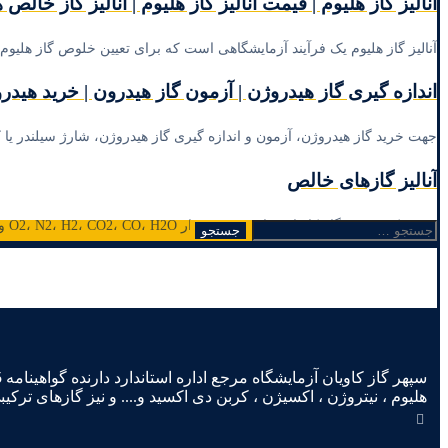
آنالیز گاز هلیوم | قیمت آنالیز گاز هلیوم | آنالیز گاز خالص هل
آنالیز گاز هلیوم یک فرآیند آزمایشگاهی است که برای تعیین خلوص گاز هلیوم ا
اندازه گیری گاز هیدروژن | آزمون گاز هیدرون | خرید هیدروژن با گ
جهت خرید گاز هیدروژن، آزمون و اندازه گیری گاز هیدروژن، شارژ سیلندر یا ک
آنالیز گازهای خالص
در شرکت سپهر گاز کاویان برای تعیین مقدار O2، N2، H2، CO2، CO، H2O و THC در گازهای خالص با ...
جستجو
برای:
هلیوم ، نیتروژن ، اکسیژن ، کربن دی اکسید و.... و نیز گازهای ترکیب