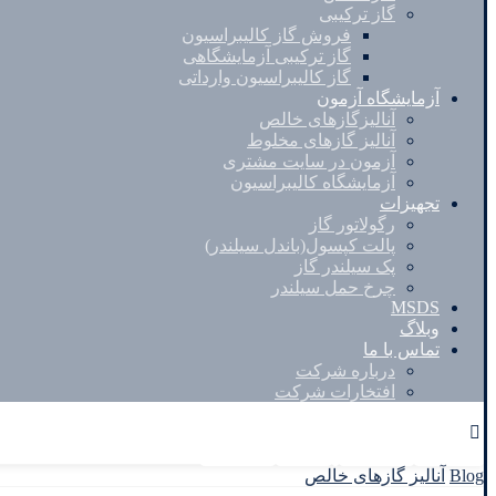
گاز ترکیبی
فروش گاز کالیبراسیون
گاز ترکیبی آزمایشگاهی
گاز کالیبراسیون وارداتی
آزمایشگاه آزمون
آنالیزگازهای خالص
آنالیز گازهای مخلوط
آزمون در سایت مشتری
آزمایشگاه کالیبراسیون
تجهیزات
رگولاتور گاز
پالت کپسول(باندل سیلندر)
پک سیلندر گاز
چرخ حمل سیلندر
MSDS
وبلاگ
تماس با ما
درباره شرکت
افتخارات شرکت
Facebook
Twitter
Instagram
Linkedin
Blog
آنالیز گازهای خالص