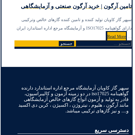
تامین آرگون | خرید آرگون صنعتی و آزمایشگاهی
سپهر گاز کاویان تولید کننده و تامین کننده گازهای خالص وترکیبی
دارای گواهینامه ISO17025 و آزمایشگاه مرجع اداره استاندارد ایران
Read More
...
جستجو
35
…
2
1
صفحه‌بندی
برای:
نوشته‌ها
سپهر گاز کاویان آزمایشگاه مرجع اداره استاندارد دارنده
گواهینامه iso17025 در دو زمینه آزمون و کالیبراسیون،
قادر به تولید و آزمون انواع گازهای خالص آزمایشگاهی
مانند آرگون ، هلیوم ، نیتروژن ، اکسیژن ، کربن دی اکسید
و.... و نیز گازهای ترکیبی میباشد.
دسترسی سریع