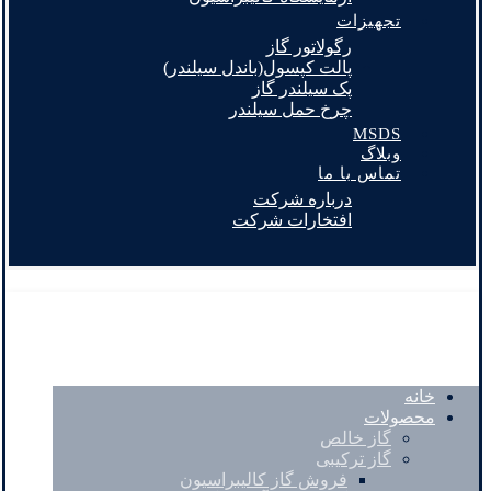
تجهیزات
رگولاتور گاز
پالت کپسول(باندل سیلندر)
پک سیلندر گاز
چرخ حمل سیلندر
MSDS
وبلاگ
تماس با ما
درباره شرکت
افتخارات شرکت
خانه
محصولات
گاز خالص
گاز ترکیبی
فروش گاز کالیبراسیون