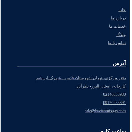
خانه
درباره ما
خدمات ما
وبلاگ
تماس با ما
آدرس
دفتر مرکزی، تهران شهرستان قدس ، شهرک ابریشم
کارخانه، استان البرز- نظرآباد
02146835980
09120253891
sale@kavianmixgas.com
ساعت کاری