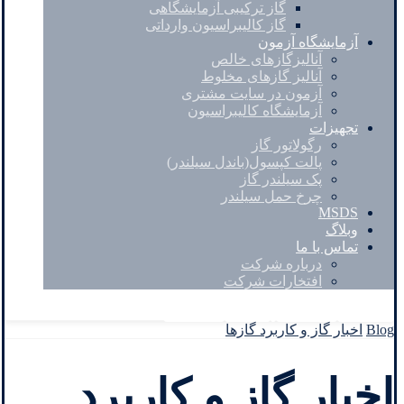
گاز ترکیبی آزمایشگاهی
گاز کالیبراسیون وارداتی
آزمایشگاه آزمون
آنالیزگازهای خالص
آنالیز گازهای مخلوط
آزمون در سایت مشتری
آزمایشگاه کالیبراسیون
تجهیزات
رگولاتور گاز
پالت کپسول(باندل سیلندر)
پک سیلندر گاز
چرخ حمل سیلندر
MSDS
وبلاگ
تماس با ما
درباره شرکت
افتخارات شرکت
Facebook
Twitter
Instagram
Linkedin
Blog
اخبار گاز و کاربرد گازها
اخبار گاز و کاربرد