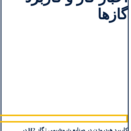
گازها
کاربرد هیدروژن در صنایع پتروشیمی | گاز H2 در