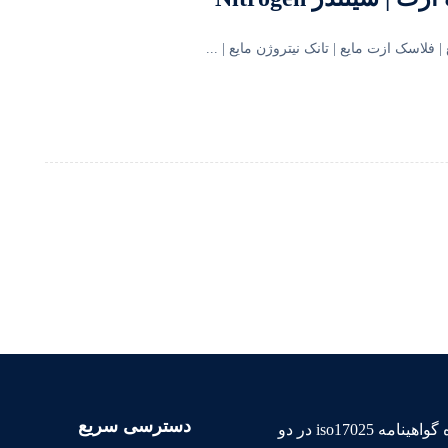
فلاسک ازت مایع | تانک نیتروژن مایع | ...
دسترسی سریع
سپهر گاز کاویان آزمایشگاه مرجع اداره استاندارد دارنده گواهینامه iso17025 در دو