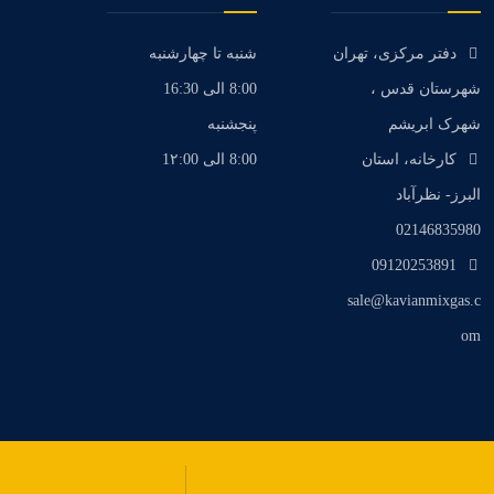
دفتر مرکزی، تهران
شنبه تا چهارشنبه
شهرستان قدس ،
8:00 الی 16:30
شهرک ابریشم
پنجشنبه
کارخانه، استان
8:00 الی 1۲:00
البرز- نظرآباد
02146835980
09120253891
sale@kavianmixgas.c
om