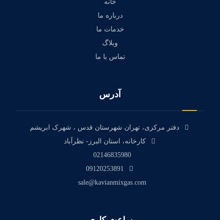
خانه
درباره ما
خدمات ما
وبلاگ
تماس با ما
آدرس
دفتر مرکزی، تهران شهرستان قدس ، شهرک ابریشم
کارخانه، استان البرز- نظرآباد
02146835980
09120253891
sale@kavianmixgas.com