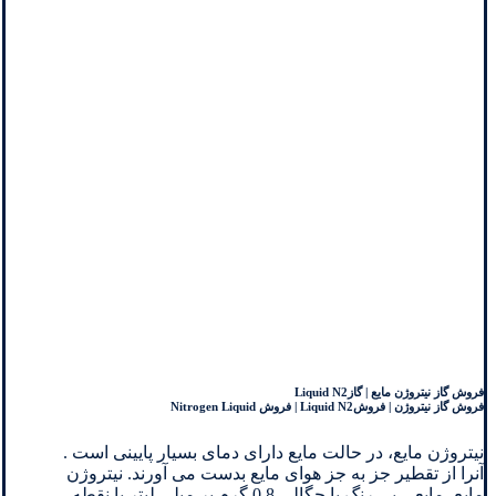
فروش گاز نیتروژن مایع | گازLiquid N2
فروش گاز نیتروژن | فروشLiquid N2 | فروش Nitrogen Liquid
نیتروژن مایع، در حالت مایع دارای دمای بسیار پایینی است .
آنرا از تقطیر جز به جز هوای مایع بدست می آورند. نیتروژن
مایع، مایعی بی رنگ با چگالی 0.8 گرم بر میلی لیتر با نقطه