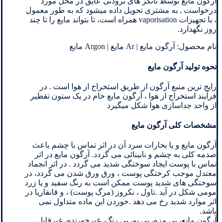
آرگون مایع توسط تانکر های برودتی عایق در محل مورد
درخواست , به مشتری تحویل داده میشود که به طور معمول
، با تجهیزات vaporisation همراه است، تا بتواند مایع را تا چند
روز نگهدارد.
نام محصول: آرگون مایع | Ar مایع | Argon مایع
نحوه تولید آرگون مایع
رایج ترین منبع آرگون از طریق استخراج از هوا است . در
فرآیند استخراج از هوا ، آرگون مایع خام در یک ستون تقطیر
از واحد جداسازی هوا شکل میگیرد
مشخصات کلی آرگون مایع
آرگون مایع و یا بخارات سرد آن در اثر تماس با چشم باعث
صدمه کلی به چشم و نابینائی می گردد. آرگون مایع در اثر
تماس با پوست ایجاد سوختگی شدید می گردد . در اثر انجماد
معتدل موجب کرختگی پوست ، ورق ورق شدن می گردد، در
سوختگی های شدید پوست ممکن است به رنگ سفید و یا زرد
مومی شکل در آید .تاول ، نکروز (مرگ پوست) ، و قانقاریا در
اثر موارد شدید رخ می دهد .خوردن این ماده متداول نمی
باشد.
آرگون مایع، بی مزه، بی بو، بی رنگ، غیرخورنده، غیرقابل