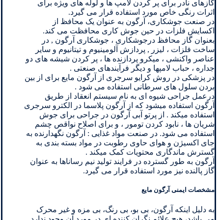
گازهای نادر برای پر کردن لامپ ها و لوله های ویژه برای
اثرات رنگی خاص مورد استفاده قرار می گیرد.
در صنعت جوشکاری، آرگون به عنوان یک محافظ از
اکسایش فلزات در حین جوش کاری محافظت می کند.
بعنوان گاز محافظ درجوشکاری ، جوشکاری آرگون , در
ساخت فلزات ، لیزر , پردازش آلومینیوم و تیتانیوم و سایر
عناصر واکنشی ، میکرو پردازنده ها ، پر کردن شیشه های دو
جداره ، حباب لامپها و دیگر فرآیندهای صنعتی .
در پزشکی در روش کرایو سرجری از آرگون مایع برای از بین
بردن سلول های سرطانی استفاده می شود .
درعمل جراحی شیوه ای به نام سیستم انعقاد از طریق
آرگون استفاده میشود که از آرگون پلاسما در الکترو سرجری
استفاده میکند . از پرتو آبی آرگون در جراحی برای جوش
شریان ها ، نابود کردن تومور ، و برای اصلاح نواقص چشم
استفاده می شود. در صنعت مواد غذایی : آرگون نگهدارنده به
جای اکسیژن و هوای حاوی رطوبت در مواد بسته بندی به
گسترش ماندگاری محتویات کمک میکند .
آرگون به طور گسترده در فرایند تولید نیم رساناها به عنوان
گاز پالنده نیز مورد استفاده قرار می گیرد.
مشخصات ایمنی آرگون مایع
به دلیل اینکه آرگون، بی بو، بی رنگ، بی مزه و غیر محرک
می باشد، هیچ علائم نگران کننده ای در مورد آن وجود ندارد.