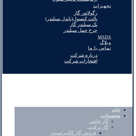
تجهیزات
رگولاتور گاز
پالت کپسول(باندل سیلندر)
پک سیلندر گاز
چرخ حمل سیلندر
MSDS
وبلاگ
تماس با ما
درباره شرکت
افتخارات شرکت
خانه
محصولات
گاز خالص
گاز ترکیبی
فروش گاز کالیبراسیون