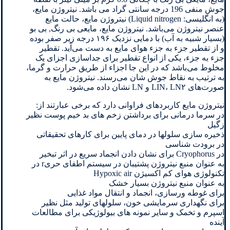
جوش منفی 196 درجه سانتی گراد می باشد. نیتروژن مایع،
(به انگلیسی: Liquid nitrogen) نیتروژن مایع، حالت مایع
عنصر نیتروژن می‌باشد. نیتروژن مایع، مایعی بی رنگ, بی بو
(بسیار شبیه به آب) با دمایی نزدیک ۱۹۶ درجه زیر صفر بوده
و از تقطیر جزء به جزء هوای مایع به دست می‌آید. تقطیر
جزء به جزء، یکی از انواع تقطیر برای جداسازی اجزای یک
مخلوط می‌باشد که در این جا اجزاء از طریق حرارت و گرما،
به ترتیب به نقاط جوش شان می‌رسند. نیتروژن مایع به
صورت‌های LIN، LN۲ و LN نشان داده می‌شود.
نیتروژن مایع کاربردهای فراوانی دارد که برخی عبارتند از:
در سرما درمانی برای برداشتن زخم های بد خیم پوست نظیر
زگیل
ذخیره سازی سلولها در دمای پایین برای کارهای تحقیقاتی
در برودت شناسی
در Cryophorus برای نشان دادن انجماد سریع در اثر تبخیر
به عنوان منبع نیتروژن پشتیبان در سیستم اطفای حریr در
تکنولوژی هوای کم اکسیژن Hypoxic air
به عنوان منبع نیتروژن بسیار خشک
برای غوطه ورسازی، انجماد و انتقال مواد غذایی
برای نگهداری سرمایشی خون، سلولهای تولید مثل نظیر
اسپرم و تخمک و سایر نمونه های بیولوژیکی برای مطالعات
آینده