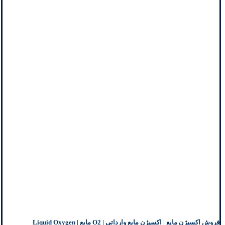
فروش اکسیژن مایع | اکسیژن مایع وارداتی | O2 مایع | Liquid Oxygen