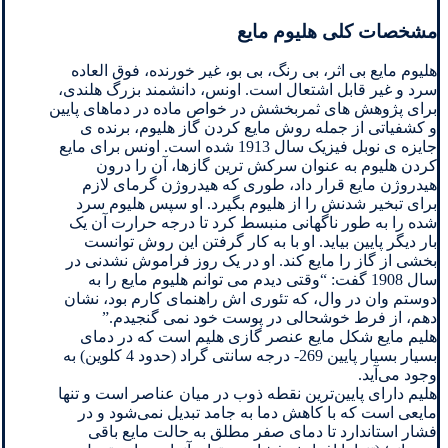
مشخصات کلی هلیوم مایع
هلیوم مایع بی اثر، بی رنگ، بی بو، غیر خورنده، فوق العاده
سرد و غیر قابل اشتعال است. اونس، دانشمند بزرگ هلندی،
برای پژوهش های ثمربخشش در خواص ماده در دماهای پایین
و کشفیاتی از جمله روش مایع کردن گاز هلیوم، برنده ی
جایزه ی نوبل فیزیک سال 1913 شده است. اونس برای مایع
کردن هلیوم به عنوان سرکش ترین گازها، آن را درون
هیدروژن مایع قرار داد، طوری که هیدروژن گرمای لازم
برای تبخیر شدنش را از هلیوم بگیرد. او سپس هلیوم سرد
شده را به طور ناگهانی منبسط کرد تا درجه حرارت آن یک
بار دیگر پایین بیاید. او با به کار گرفتن این روش توانست
بخشی از گاز را مایع کند. او در یک روز فراموش نشدنی در
سال 1908 گفت: “وقتی دیدم می توانم هلیوم مایع را به
دوستم وان در وال، که تئوری اش راهنمای کارم بود، نشان
دهم، از فرط خوشحالی در پوست خود نمی گنجیدم.”
هلیم مایع شکل مایع عنصر گازی هلیم است که در دمای
بسیار بسیار پایین 269- درجه سانتی گراد (حدود 4 کلوین) به
وجود می‌آید.
هلیم دارای پایین‌ترین نقطه ذوب در میان عناصر است و تنها
مایعی است که با کاهش دما به جامد تبدیل نمی‌شود و در
فشار استاندارد تا دمای صفر مطلق به حالت مایع باقی