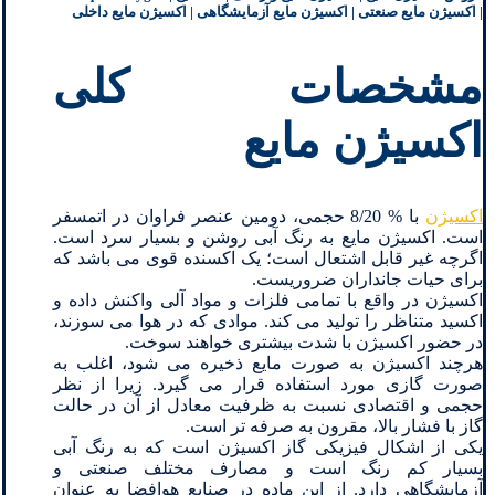
| اکسیژن مایع صنعتی | اکسیژن مایع آزمایشگاهی | اکسیژن مایع داخلی
مشخصات کلی
اکسیژن مایع
اکسیژن
با % 8/20 حجمی، دومین عنصر فراوان در اتمسفر
است. اکسیژن مایع به رنگ آبی روشن و بسیار سرد است.
اگرچه غیر قابل اشتعال است؛ یک اکسنده قوی می باشد که
برای حیات جانداران ضروریست.
اکسیژن در واقع با تمامی فلزات و مواد آلی واکنش داده و
اکسید متناظر را تولید می کند. موادی که در هوا می سوزند،
در حضور اکسیژن با شدت بیشتری خواهند سوخت.
هرچند اکسیژن به صورت مایع ذخیره می شود، اغلب به
صورت گازی مورد استفاده قرار می گیرد. زیرا از نظر
حجمی و اقتصادی نسبت به ظرفیت معادل از آن در حالت
گاز با فشار بالا، مقرون به صرفه تر است.
یکی از اشکال فیزیکی گاز اکسیژن است که به رنگ آبی
بسیار کم رنگ است و مصارف مختلف صنعتی و
آزمایشگاهی دارد. از این ماده در صنایع هوافضا به عنوان