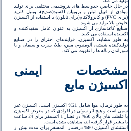
تولید می کند.
در حال حاضر، حدواسط های پتروشیمی مختلفی برای تولید
موادی از قبیل اتیلن و پروپیلن اکسید(ضدیخ)، وینیل کلرید
(برای PVC) و کاپرولاکتام(برای نایلون) با استفاده از اکسیژن
خلوص بالا تولید می شوند.
صنایع کاغذسازی از اکسیژن به عنوان عامل سفیدکننده و
اکسنده استفاده می کنند.
به طور مشابه، اکسیژن، فرایندهای احتراق را در صنایع
تولیدکننده شیشه، آلومنیوم، مس، طلا، سرب و سیمان و یا
سوزاندن زباله ها را تقویت می کند.
مشخصات ایمنی
اکسیژن مایع
به طور نرمال، هوا شامل 21% اکسیژن است. اکسیژن غیر
سمی است و هیچ اثر سوئی در افرادی که در معرض اکسیژن
با غلظت های بالای 50% در فشار 1 اتمسفر برای 24 ساعت
یا بیشتر قرار گرفته اند، مشاهده نشده است.
استنشاق اکسیژن 80% درفشار1 اتمسفر برای مدت بیش از