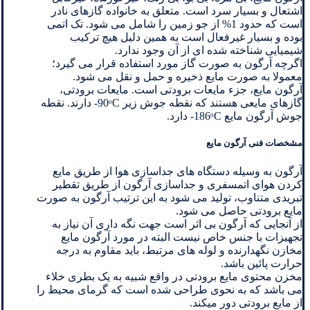
اشتعال و بسیار سرد است. متعلق به خانواده گازهای نادر
است که حدود 1% از جو زمین را شامل می شود. تک اتمی
بوده و بسیار غیرفعال است به همین دلیل هیچ ترکیب
شیمیایی شناخته شده ای از آن وجود ندارد.
اگرچه آرگون به صورت گاز مورد استفاده قرار می گیرد؛
معمولا به صورت مایع ذخیره و حمل و نقل می شود.
آرگون مایع، جزء مایعات برودتی است. مایعات برودتی،
گازهای مایعی هستند که نقطه جوش زیر 90ᵒC- دارند. نقطه
جوش آرگون مایع 186ᵒC- دارد.
مشخصات فنی آرگون مایع
آرگون به وسیله دستگاه های جداسازی هوا از طریق مایع
کردن هوای اتمسفری و جداسازی آرگون از طریق تقطیر
تبریدی متناوب، تولید می شود به این ترتیب آرگون به صورت
مایع برودتی حاصل می شود.
از آنجایی که آرگون بی اثر است جهت نگه داری آن نیاز به
تجهیزات با جنس خاص نیست البته در مورد آرگون مایع
مخازن نگهدارنده و لوله های مرتبط، باید مقاوم به درجه
حرارت پائین باشد.
مخزن محتوی مایع برودتی در واقع شبیه به یک بطری خلاء
می باشد که به نحوی طراحی شده است که گرمای محیط را
از مایع برودتی دور میکند.