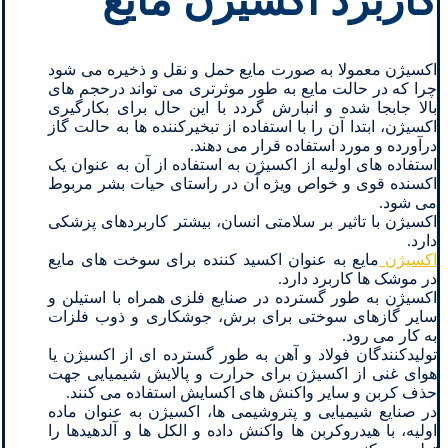
کاربرد اکسیژن مایع
اکسیژن معمولا به صورت مایع حمل و نقل و ذخیره می شود
چرا که در حالت مایع به طور موثرتری می تواند درحجم های
بالا جابجا شده و انبارش گردد با این حال برای بکارگیری
اکسیژن، ابتدا آن را با استفاده از تبخیرکننده ها به حالت گاز
درآورده و مورد استفاده قرار می دهند.
استفاده های اولیه از اکسیژن به استفاده از آن به عنوان یک
اکسنده قوی و خواص ویژه آن در راستای حیات بشر مربوط
می شود.
اکسیژن با تاثیر بر سلامتی انسان، بیشتر کاربردهای پزشکی
دارد.
اکسیژن
مایع به عنوان اکسید کننده برای سوخت های مایع
در موشک ها کاربرد دارد.
اکسیژن به طور گسترده در صنایع فلزی همراه با استیلن و
سایر گازهای سوختی برای برش، جوشکاری و ذوب فلزات
به کار می رود.
تولیدکنندگان فولاد و آهن به طور گسترده ای از اکسیژن یا
هوای غنی از اکسیژن برای حرارت و پالایش شیمیایی جهت
حذف کربن و سایر واکنش های اکسایش استفاده می کنند.
در صنایع شیمیایی و پتروشیمی ها، اکسیژن به عنوان ماده
اولیه، با هیدروکربن ها واکنش داده و الکل ها و آلدهیدها را