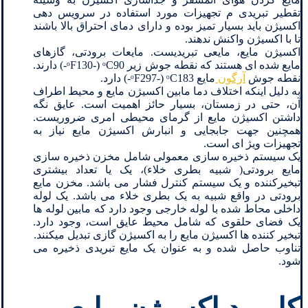
تقطیر تبریدی م تجهیزات مورد استفاده در سرویس دهی
اکسیژن باید بسیار تمیز بوده و دارای دمای احتراق بالا باشند
تا با اکسیژن واکنش ندهند.
اکسیژن مایع، مایعی تبریدیست. مایعات برودتی، گازهای
مایع شده ای هستند که نقطه جوش زیر ᵒF130-) ᵒC90-) دارند.
نقطه جوش
آرگون
مایع ᵒF297-) ᵒC183-) دارد.
به دلیل اینکه اختلاف دما مابین اکسیژن مایع و محیط اطراف
آن، حتی در زمستان، بسیار حائز اهمیت است. عایق نگه
داشتن اکسیژن مایع از گرمای محیطی امری ضروریست.
همچنین جهت جابجایی و انبارش اکسیژن مایع نیاز به
تجهیزات ویژ ای است.
یک سیستم ذخیره سازی معمولی شامل مخزن ذخیره سازی
مایع برودتی( شبیه بطری خلاء)، یک یا تعداد بیشتری
تبخیرکننده و یک سیستم کنترل فشار می باشد. مخزن مایع
برودتی در واقع شبیه به یک بطری خلاء می باشد. یک لوله
داخلی محاط شده با لوله خارجی وجود دارد که مابین لوله ها
یک فضای حلقوی که شامل محیط عایق است، وجود دارد.
تبخیر کننده ها اکسیژن مایع را به اکسیژن گازی تبدیل میکنند.
تناوب حاصل شده و به عنوان یک مایع تبریدی ذخیره می
شود.