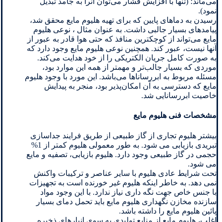
می‌ماند؛ (تنها با افزایش فشار می‌توان آنرا به جامد تبدیل
نمود).
رسیدن به دماهای پایین که برای تهیه هلیوم مایع محقق شد،
پیامدهای بسیار جالبی داشت. به عنوان مثال ، نوعی هلیوم
مایع می‌تواند از کوچکترین منافذ که حتی هوا قادر به عبور از
آنها نیست، عبور کند. همچنین نوعی هلیوم مایع وجود دارد که
به صورت کامل جریان الکتریکی را از خود هدایت می‌کند.
موردی که بسیار جالب‌تر و مهمتر از همه این موارد بود،
مسئله مربوط به ابررساناها می‌باشد. این مورد با وجود هلیوم
مایع که دسترسی به آن امکان‌پذیر بود، منجر به پیدایش
خاصیت ابررسانایی شد.
مشخصات فنی هلیوم مایع
بیشتر هلیوم تجاری از گاز طبیعی از طریق فرایند جداسازی
تبریدی بازیابی می شود. به طور معمولی هلیوم کمتر از 1%
حجمی در گاز طبیعی وجود دارد. هلیوم بازیابی، تصفیه و مایع
می شود.
تحت شرایط عادی هلیوم با سایر عناصر و ترکیبات واکنش
نمی دهد. به خاطر اینکه هلیوم غیر خورنده است به تجهیزات
با جنس خاص جهت نگه داری نیاز ندارد. با این وجود مواد
سازنده مخازن نگهداری هلیوم مایع باید تحمل دمای بسیار
پائین هلیوم مایع را داشته باشد.
اغلب، هلیوم مایع از منابع تولیدی به سوی انبارهای ذخیره