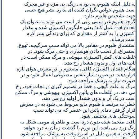
به دلیل اینکه هلیوم، بی بو، بی رنگ، بی مزه و غیر محرک
است هلیوم خواص نگران کننده ای ندارد. بشر هیچ حسی
جهت تشخیص هلیوم ندارد.
گرچه هلیوم غیر سمی و بی اثر است می تواند به عنوان یک
asphyxiant عمل کند؛ یعنی جایگزین اکسیژن شده و مقدار
اکسیژن را به کمتر از مقداری که برای زندگی بشر لازم
است برساند.
استنشاق هلیوم در مقادیر بالا می تواند سبب سرگیجه، تهوع،
استفراغ، از دست دادن هوشیاری و حتی مرگ شود. در
غلظت های کمتر اکسیژن، بیهوشی و مرگ ممکن است در
ثانیه های اول و بدون هشدار رخ دهد.
هنگام فقدان اکسیژن کافی، مصدوم را در معرض هوای تازه
قرار دهید. در صورت نیار تنفس مصنوعی اعمال شود و در
صورت نیاز به پزشک مراجعه شود.
مرگ به علت گیجی و خطا در تصمیم گیری در نجات خود، رخ
می دهد. در غلظت های پائین اکسیژن، بیهوشی و مرگ ممکن
است در یک آن و بدون هشدار اولیه رخ می دهد.
خطرات مرتبط با هلیوم مایع مربوط می شود به در معرض
قرار گرفتن دمای پائین این عنصر که می تواند سبب
سوختگی های مختلفی شود.
بافت منجمد شده بدون درد است و ظاهری مومی شکل به
رنگ زرد می باشد، این تورم با گذشت زمان به درد خواهد
گرفت به همین دلیل در اسرع وقت به پزشک مراجعه شود.