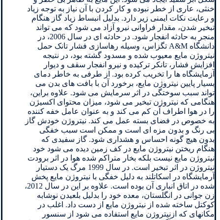
خنثی، عاری از خطر نبوده و کار کردن با آن نیاز به توجه زیاد
و رعایت نکات ایمنی زیر دارد. بدلیل انبساط زیاد گاز هنگام
تبخیر شدن، مقدار فراوانی نیرو آزاد می شود که می تواند
منجر به حادثه انفجار شود. در حادثه ای در سال 2006، در
دانشگاه A&M تگزاس، وسیله رهاسازی فشار تانک حمل
نیتروژن مایع معیوب شده و مسدود گشته بود، در نتیجه
افزایش فشار، تانکر ترکیده و نیرو انفجار سقف و دیوار
آزمایشگاه ها را تخریب کرده بود. از طرفی به خاطر دمای
بسیار پایین نیتروژن مایع، برخورد آن با بافت های بدن می
تواند سبب سوختگی در اثر سرمایش می شود. علاوه براین،
هنگامی که نیتروژن تبخیر می شود، میزان محتوای اکسیژن
را در هوا اطراف آن کم می کند و به عنوان عامل خفه کننده
به خصوص در فضای بسته عمل می کند. نیتروژن خودش گاز
بی رنگ و بدون مزه ای است و ممکن است سبب خفگی
بدون هیچ گونه احساس و هشداری شود. گاز سفیدی که
هنگام ریختن نیتروژن مایع در کف زمین دیده می شود خود
نیتروژن مایع نیست بلکه بخار متراکم شده هوا در اثر برودت
نیتروژن در اثر تبخیر است. در سال 1999 مرگ یک دستیار
آرمایشگاه در اسکاتلند به دلیل خفگی با نیتروژن مایع پخش
شده در اتاق انباری آن بوده است. علاوه بر این در سال 2012،
زن جوانی در انگلستان، معده خود را بدلیل بلعیدن نوشابه
کوکتل ساخته شده از نیتروژن مایع از دست داد. اغلب در
مکانهای که ازنیتروژن مایع استفاده می شود از سنسور