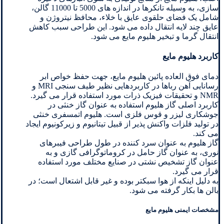
سازی، به وسیله تانکرها در اندازه های 5000 تا 11000 گالن،
شامل یک فضای حلقوی عایق با خلاء، محافظ نیتروژن و
عایق چند لایه انتقال داده می شود. این طراحی سبب کاهش
انتقال گرما و تبخیر هلیوم مایع می شود.
کاربرد هلیوم مایع
دمای فوق العاده پائین هلیوم مایع، جهت حفظ خواص ابر
رسانایی آهن رباها در کاربردهایی نظیر طیف سنجی MRI و
NMR و تحقیقات فیزیک ذرات مورد استفاده قرار می گیرد.
کاربرد اصلی گاز هلیوم استفاده به عنوان گاز خنثی در
جوشکاری لیزر و قوس فلزی است. هلیوم اتمسفری خنثی
در تولید فلزات واکنش پذیر از قبیل تیتانیوم و زیرکونیوم ایجاد
می کند.
گاز هلیوم به عنوان سرد کننده در طول طراحی فیبرهای
نوری، به عنوان گاز حامل در کروماتوگرافی گازی و به
عنوان گاز تشخیص نشتی در صنایع مختلف مورد استفاده
قرار می گیرد.
به دلیل اینکه از هوا سبکتر بوده و غیر قابل اشتعال است؛ در
بالن ها بکار گرفته می شود.
مشخصات ایمنی هلیوم مایع