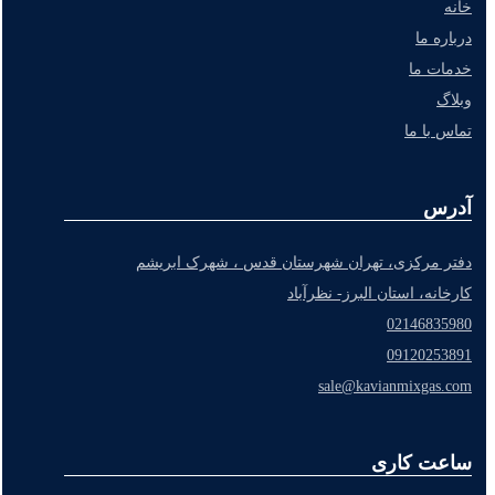
خانه
درباره ما
خدمات ما
وبلاگ
تماس با ما
آدرس
دفتر مرکزی، تهران شهرستان قدس ، شهرک ابریشم
کارخانه، استان البرز- نظرآباد
02146835980
09120253891
sale@kavianmixgas.com
ساعت کاری