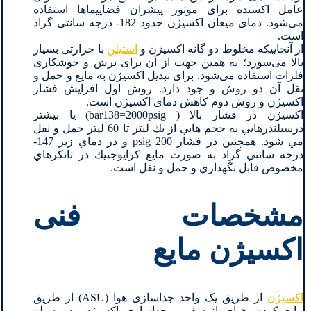
عامل اکسنده برای موتور پیشران فضاپیماها استفاده
می‌شود. دمای میعان اکسیژن حدود 182- درجه سانتی گراد
است.
از آنجاییکه مخلوط دو گانه اکسیژن و
استیلن
با حرارتی بسیار
بالا می‌سوزد؛ به همین جهت از آن برای برش و جوشکاری
فلزات استفاده می‌شود. برای تبديل اکسيژن به مايع و حمل و
نقل آن دو روش و جود دارد. روش اول افزايش فشار
اکسيژن و روش دوم کاهش دمای اکسيژن است.
اكسيژن در فشار بالا ( bar138=2000psig) یا بیشتر
درسيلندرهايي به حجم هایي از يك ليتر تا 60 ليتر حمل و نقل
مي شود. همچنين در فشار psig 200 و در دماي زير 147-
درجه سانتي گراد به صورت مايع كرايوجنيك در تانكرهاي
مخصوص قابل نگهداري و حمل و نقل است.
مشخصات فنی
اکسیژن مایع
اکسیژن
از طریق یک واحد جداسازی هوا (ASU) از طریق
مایع کردن هوای اتمسفر و جداسازی اکسیژن به وسیله