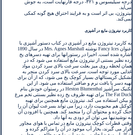
درجه سیلیسوس و ۳۲۱- درجه فارنهایت است، به جوش
می‌آید.
نیتروژن، بی اثر است و به فرایند احتراق هیچ گونه کمکی
نمی‌کند.
کاربرد نیتروژن مایع در آشپزی
به کاربرد نیتروژن مایع در آشپزی در کتاب دستور آشپزی با
عنوان Fancy Ices نوشته Mrs. Agnes Marshall در سال 1890
اشاره شده است. اخیرا در رستورانها برای تهیه دسرهای یخ
زده نظیر بستنی از نیتروژن مایع استفاده می شود که در
همان لحظه روی میز بعلت سرعت بالای سرد کردن مواد
غذایی مورد توجه است. سرعت بالای سرد کردن منجر به
تشکیل کریستالهای بسیار کوچک یخ می شود، که از آن برای
تهیه دسر با بافت نرم و صافتر استفاده می شود. از این
تکنیک سرآشپز Heston Blumenthal در رستوان خودش بنام
The Fat Duck برای تهیه ظروف یخ زده نظیر بسنتی تخم مرغ
و بیکن استفاده می کند. نیتروژن مایع همچنین برای تهیه
کوکتل هم محبوبیت دارد، زیرا می تواند بسرعت لیوان آن را
خنک کرده و محتوای آن را منجمد کند. همچنین با افزودن آن
به نوشیدنیها می توان اثر دودی به آنها داد.
وقتی قطرات کوچک نیتروژن مایع در تماس با هوای مجاور
قرار می گیرند، بخار آب موجود در آن را متراکم کرده و
شکل ابر سفید ایجاد می شود. این مایع به ظاهر بی خطر و