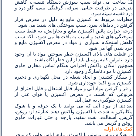
12 ساعت می تواند سبب سوزش دستگاه تنفسی، کاهش
تدریجی در ظرفیت حیاتی، سرفه، گرفتگی بینی، گلو درد و
درد قفسه سینه شود.
خطرات مربوط به اکسیژن مایع به دلیل در معرض قرار
گرفتن در دماهای سرد، سبب سوختگی های شدید می شود.
درجه حرارت پائین اکسیژن مایع و بخاراتش، نه فقط سبب
سوختگی های شدید و آسیب به بافت ها می شود، بلکه سبب
کاهش استحکام بسیاری از مواد در معرض اکسیژن مایع و
خرد شدن آنها می شود.
در غلظت های بالای اکسیژن خطر سوختن مواد با آن وجود
دارد بنابراین کلیه پرسنل باید از این خطر آگاه باشند.
همچنین امکان واکنش احتراقی هنگام تماس مخازن حاوی
اکسیژن با مواد ناسازگار وجود دارد.
از سیگار کشیدن و ایجاد شعله در محل نگهداری و ذخیره
اکسیژن مایع اکیدا خودداری شود.
از قرار گرفتن مواد آلی و مواد قابل اشتعال و قابل احتراق از
هرنوعی که باشند، در معرض اکسیژن یا هوای غنی از
اکسیژن جلوگیری به عمل آید.
تعدادی از مواد آلی که می توانند با یک جرقه و یا شوک
مکانیکی به شدت با اکسیژن واکنش دهند عبارتند از: روغن،
گریس، آسفالت، نفت سفید، پارچه و حتی غبارات حاوی
روغن و گریس می باشد.
کمک های اولیه
در هنگام تماس پوستی با اکسیژن مایع، لباس هایی که منجر