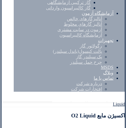
گاز ترکیبی آزمایشگاهی
گاز کالیبراسیون وارداتی
آزمایشگاه آزمون
آنالیزگازهای خالص
آنالیز گازهای مخلوط
آزمون در سایت مشتری
آزمایشگاه کالیبراسیون
تجهیزات
رگولاتور گاز
پالت کپسول(باندل سیلندر)
پک سیلندر گاز
چرخ حمل سیلندر
MSDS
وبلاگ
تماس با ما
درباره شرکت
افتخارات شرکت
Facebook
Twitter
Instagram
Linkedin
Liquid
اکسیژن مایع O2 Liquid