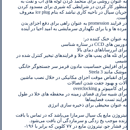
به عنوان روشی برای منحمد کردن لوله های آب و نفت به
منظور کار کردن در شرایطی که شیری برای مسدود کردن
جریان سیال در ناحیه کاری نباشد که بنام ice plug معروف
است.
در فرایند promession به عنوان راهی برای دفع اجزای بدن
مرده ها و یا برای نگهداری سرمایشی به امید احیا در آینده
به عنوان خنک کننده در:
دوربین های CCD در ستاره شناسی
برای ابررساناهای دمای بالا
برای تله های پمپ های خلا و فرایندهای تبخیر کنترل شده در
شیمی
برای افزایش حساسیت مادون قرمز سر جستجوگر خانگی
موشک مانند Strela 3
برای انقباض موقت اجزای مکانیکی در خلال نصب ماشین
آلات و بهبود جفت شدن اتصالات
برای کامپیوتر و overclocking
برای شبیه سازی فضای زمینه در محفظه های خلا در طول
فرایند تست فضاپیماها
به عنوان محیطی برای ذخیره سازی انرژی
نیتروژن مایع یک سیال سرمازا می‌باشد که در تماس با بافت
زنده موجب یخ زدگی و سرمازدگی آن بافت می‌شود.
در فشار جو، نیتروژن مایع در ۷۷ کلوین که برابر با ۱۹۶-