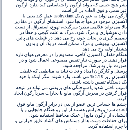
بشر هیچ حسی که بتواند آرگون را شناسایی کند ندارد. آرگون
غیر سمی و فوق العاده بی اثر است.
آرگون می تواند به عنوان یک asphyxiant عمل کند یعنی با
اکسیژن موجود در هوا جابجا شود. استنشاق آرگون در مقادیر
بالا می تواند علائمی نظیر: سرگیجه، تهوع، استفراق، از دست
دادن هوشیاری و مرگ شود. مرگ به علت گیجی و خطا در
تصمیم گیری در نجات خود، رخ می دهد. در غلظت های پائین
اکسیژن، بیهوشی و مرگ ممکن است در یک آن و بدون
هشدار اولیه رخ می دهد.
هنگام فقدان اکسیژن کافی، مصدوم را در معرض هوای تازه
قرار دهید. در صورت نیار تنفس مصنوعی اعمال شود و در
صورت نیاز به پزشک مراجعه شود.
پرسنل و کارگران امداد و نجات نباید به مناطقی که غلظت
اکسیژن زیر 5/19 % می باشد، وارد شوند. مگر اینکه با خود
یک دستگاه تنفس داشته باشند.
آسیب بافتی شدید یا سوختگی های برودتی می تواند در نتیجه
قرار گرفتن در معرض آرگون مایع یا بخارات سردآرگون ایجاد
گردد.
چشم ها حساس ترین عضو از بدن در برابر آرگون مایع فوق
العاده سرد و بخاراتش هستند از این رو هنگام جابجایی و یا
استفاده از آرگون مایع از عینک محافظ استفاده شود.
برای حفاظت دست ها از دستکش های گشاد عایق حرارتی و
یا چرم استفاده گردد.