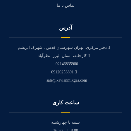
تماس با ما
آدرس
دفتر مرکزی، تهران شهرستان قدس ، شهرک ابریشم
کارخانه، استان البرز- نظرآباد
02146835980
09120253891
sale@kavianmixgas.com
ساعت کاری
شنبه تا چهارشنبه
8:00 الی 16:30