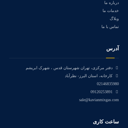
درباره ما
خدمات ما
وبلاگ
تماس با ما
آدرس
دفتر مرکزی، تهران شهرستان قدس ، شهرک ابریشم
کارخانه، استان البرز- نظرآباد
02146835980
09120253891
sale@kavianmixgas.com
ساعت کاری