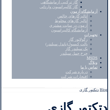
گاز ترکیبی آزمایشگاهی
گاز کالیبراسیون وارداتی
آزمایشگاه آزمون
آنالیزگازهای خالص
آنالیز گازهای مخلوط
آزمون در سایت مشتری
آزمایشگاه کالیبراسیون
تجهیزات
رگولاتور گاز
پالت کپسول(باندل سیلندر)
پک سیلندر گاز
چرخ حمل سیلندر
MSDS
وبلاگ
تماس با ما
درباره شرکت
افتخارات شرکت
Facebook
Twitter
Instagram
Linkedin
Blog
دتکتور گازی
دتکتور گازی