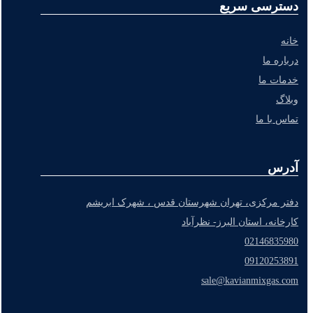
دسترسی سریع
خانه
درباره ما
خدمات ما
وبلاگ
تماس با ما
آدرس
دفتر مرکزی، تهران شهرستان قدس ، شهرک ابریشم
کارخانه، استان البرز- نظرآباد
02146835980
09120253891
sale@kavianmixgas.com