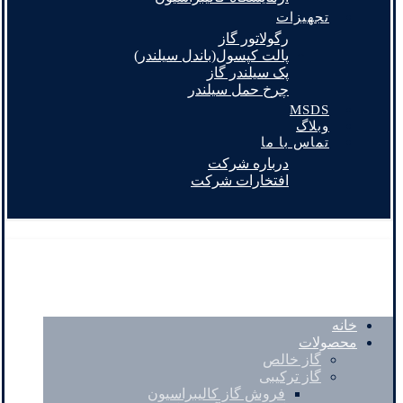
تجهیزات
رگولاتور گاز
پالت کپسول(باندل سیلندر)
پک سیلندر گاز
چرخ حمل سیلندر
MSDS
وبلاگ
تماس با ما
درباره شرکت
افتخارات شرکت
خانه
محصولات
گاز خالص
گاز ترکیبی
فروش گاز کالیبراسیون