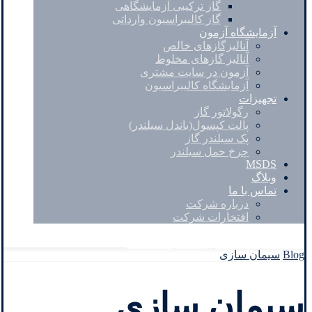
گاز ترکیبی آزمایشگاهی
گاز کالیبراسیون وارداتی
آزمایشگاه آزمون
آنالیزگازهای خالص
آنالیز گازهای مخلوط
آزمون در سایت مشتری
آزمایشگاه کالیبراسیون
تجهیزات
رگولاتور گاز
پالت کپسول(باندل سیلندر)
پک سیلندر گاز
چرخ حمل سیلندر
MSDS
وبلاگ
تماس با ما
درباره شرکت
افتخارات شرکت
Facebook
Twitter
Instagram
Linkedin
Blog
سیمان سازی
سیمان سازی