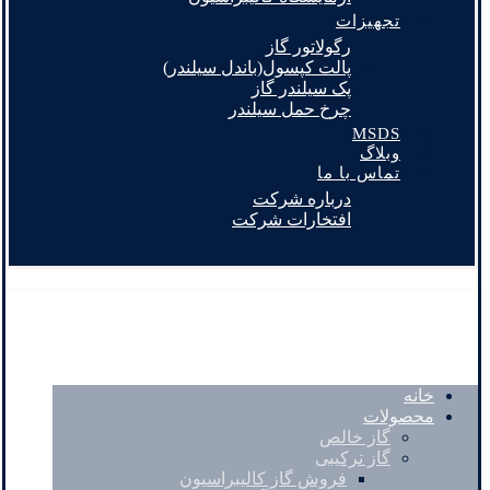
تجهیزات
رگولاتور گاز
پالت کپسول(باندل سیلندر)
پک سیلندر گاز
چرخ حمل سیلندر
MSDS
وبلاگ
تماس با ما
درباره شرکت
افتخارات شرکت
خانه
محصولات
گاز خالص
گاز ترکیبی
فروش گاز کالیبراسیون