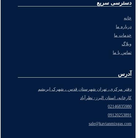
دسترسی سریع
خانه
درباره ما
خدمات ما
وبلاگ
تماس با ما
آدرس
دفتر مرکزی، تهران شهرستان قدس ، شهرک ابریشم
کارخانه، استان البرز- نظرآباد
02146835980
09120253891
sale@kavianmixgas.com