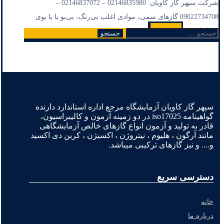
شرکت سپهر گاز کاویان: 02146835980 – 02146837072 –
09022734708 گازهای سمی، موادی اغلب بی‌رنگ، بی‌بو یا با بوی
بسیار کم ...
Read More
جستجو
برای:
سپهر گاز کاویان آزمایشگاه مرجع اداره استاندارد دارنده
گواهینامه iso17025 در دو زمینه آزمون و کالیبراسیون،
قادر به تولید و آزمون انواع گازهای خالص آزمایشگاهی
مانند آرگون ، هلیوم ، نیتروژن ، اکسیژن ، کربن دی اکسید
و.... و نیز گازهای ترکیبی میباشد.
دسترسی سریع
خانه
درباره ما