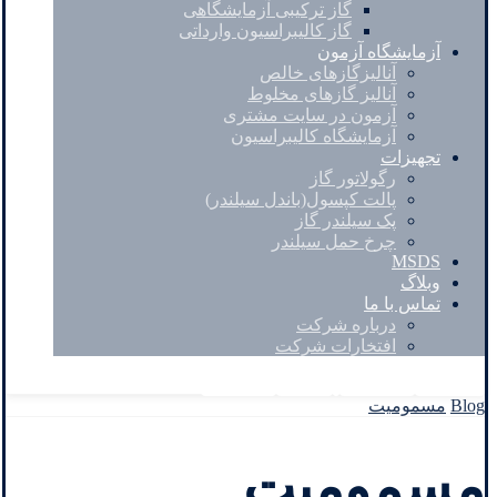
گاز ترکیبی آزمایشگاهی
گاز کالیبراسیون وارداتی
آزمایشگاه آزمون
آنالیزگازهای خالص
آنالیز گازهای مخلوط
آزمون در سایت مشتری
آزمایشگاه کالیبراسیون
تجهیزات
رگولاتور گاز
پالت کپسول(باندل سیلندر)
پک سیلندر گاز
چرخ حمل سیلندر
MSDS
وبلاگ
تماس با ما
درباره شرکت
افتخارات شرکت
Facebook
Twitter
Instagram
Linkedin
Blog
مسمومیت
مسمومیت