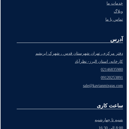
خدمات ما
وبلاگ
تماس با ما
آدرس
دفتر مرکزی، تهران شهرستان قدس ، شهرک ابریشم
کارخانه، استان البرز- نظرآباد
02146835980
09120253891
sale@kavianmixgas.com
ساعت کاری
شنبه تا چهارشنبه
8:00 الی 16:30