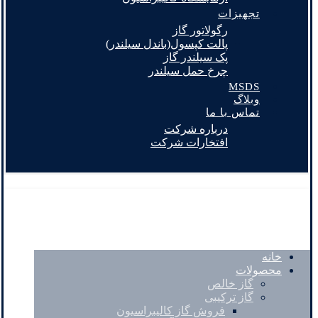
تجهیزات
رگولاتور گاز
پالت کپسول(باندل سیلندر)
پک سیلندر گاز
چرخ حمل سیلندر
MSDS
وبلاگ
تماس با ما
درباره شرکت
افتخارات شرکت
خانه
محصولات
گاز خالص
گاز ترکیبی
فروش گاز کالیبراسیون