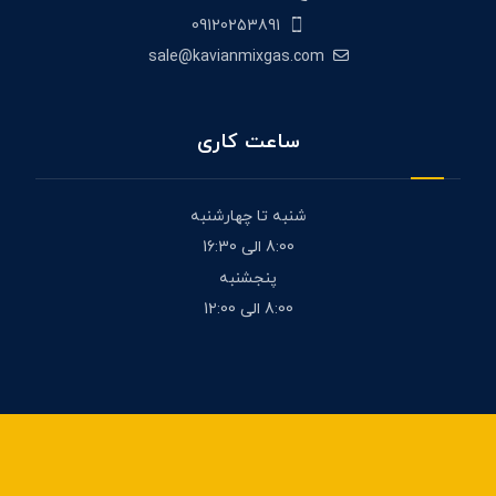
09120253891
sale@kavianmixgas.com
ساعت کاری
شنبه تا چهارشنبه
8:00 الی 16:30
پنجشنبه
8:00 الی 1۲:00