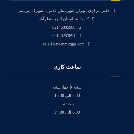
دفتر مرکزی، تهران شهرستان قدس ، شهرک ابریشم
کارخانه، استان البرز- نظرآباد
02146835980
09120253891
sale@kavianmixgas.com
ساعت کاری
شنبه تا چهارشنبه
8:00 الی 16:30
پنجشنبه
8:00 الی 1۲:00