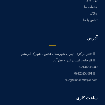
درباره ما
خدمات ما
وبلاگ
تماس با ما
آدرس
دفتر مرکزی، تهران شهرستان قدس ، شهرک ابریشم
کارخانه، استان البرز- نظرآباد
02146835980
09120253891
sale@kavianmixgas.com
ساعت کاری