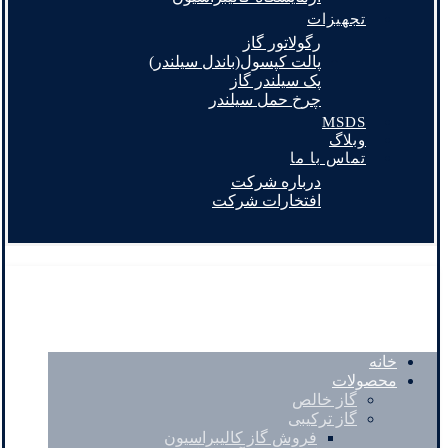
تجهیزات
رگولاتور گاز
پالت کپسول(باندل سیلندر)
پک سیلندر گاز
چرخ حمل سیلندر
MSDS
وبلاگ
تماس با ما
درباره شرکت
افتخارات شرکت
خانه
محصولات
گاز خالص
گاز ترکیبی
فروش گاز کالیبراسیون