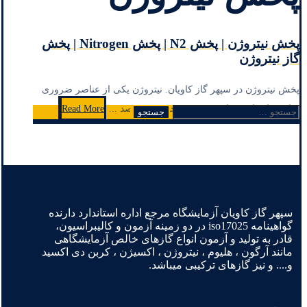
پخش نیتروژن | پخش N2 | پخش Nitrogen | پخش
گاز نیتروژن
پخش نیتروژن در سپهر گاز کاویان. نیتروژن یکی از عناصر ضروری
برای حیات است. این عنصر در حدود 78 درصد ...
Read More
جستجو
برای:
سپهر گاز کاویان آزمایشگاه مرجع اداره استاندارد دارنده
گواهینامه iso17025 در دو زمینه آزمون و کالیبراسیون،
قادر به تولید و آزمون انواع گازهای خالص آزمایشگاهی
مانند آرگون ، هلیوم ، نیتروژن ، اکسیژن ، کربن دی اکسید
و.... و نیز گازهای ترکیبی میباشد.