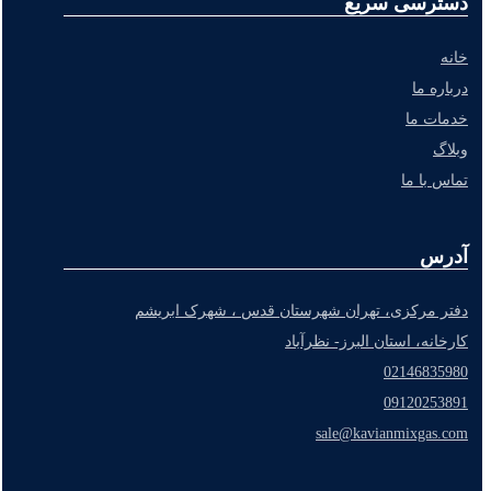
دسترسی سریع
خانه
درباره ما
خدمات ما
وبلاگ
تماس با ما
آدرس
دفتر مرکزی، تهران شهرستان قدس ، شهرک ابریشم
کارخانه، استان البرز- نظرآباد
02146835980
09120253891
sale@kavianmixgas.com