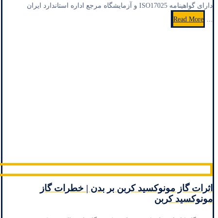
دارای گواهینامه ISO17025 و آزمایشگاه مرجع اداره استاندارد ایران
Read More
...
اثرات گاز مونوکسید کربن بر بدن | خطرات گاز
مونوکسید کربن