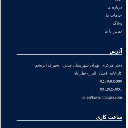
درباره ما
خدمات ما
وبلاگ
تماس با ما
آدرس
دفتر مرکزی، تهران شهرستان قدس ، شهرک ابریشم
کارخانه، استان البرز- نظرآباد
02146835980
09120253891
sale@kavianmixgas.com
ساعت کاری