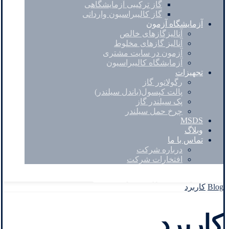
گاز ترکیبی آزمایشگاهی
گاز کالیبراسیون وارداتی
آزمایشگاه آزمون
آنالیزگازهای خالص
آنالیز گازهای مخلوط
آزمون در سایت مشتری
آزمایشگاه کالیبراسیون
تجهیزات
رگولاتور گاز
پالت کپسول(باندل سیلندر)
پک سیلندر گاز
چرخ حمل سیلندر
MSDS
وبلاگ
تماس با ما
درباره شرکت
افتخارات شرکت
Facebook
Twitter
Instagram
Linkedin
Blog
کاربرد
کاربرد