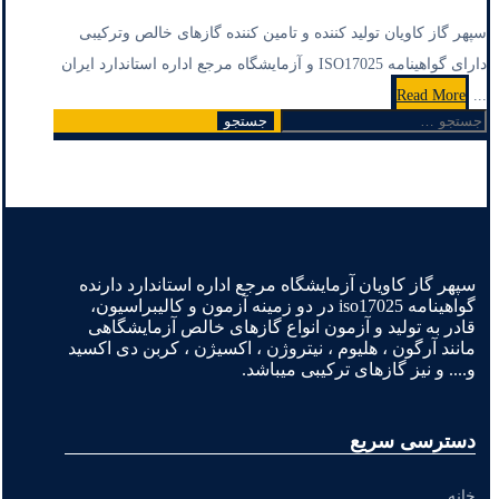
سپهر گاز کاویان تولید کننده و تامین کننده گازهای خالص وترکیبی
دارای گواهینامه ISO17025 و آزمایشگاه مرجع اداره استاندارد ایران
Read More
...
جستجو
3
2
1
صفحه‌بندی
برای:
نوشته‌ها
سپهر گاز کاویان آزمایشگاه مرجع اداره استاندارد دارنده
گواهینامه iso17025 در دو زمینه آزمون و کالیبراسیون،
قادر به تولید و آزمون انواع گازهای خالص آزمایشگاهی
مانند آرگون ، هلیوم ، نیتروژن ، اکسیژن ، کربن دی اکسید
و.... و نیز گازهای ترکیبی میباشد.
دسترسی سریع
خانه