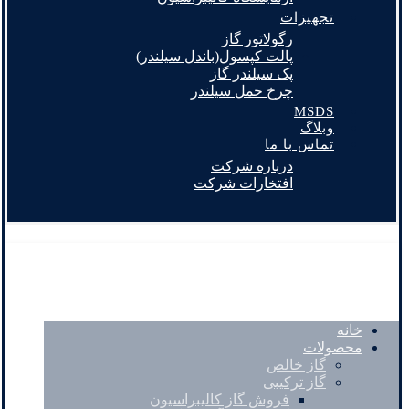
تجهیزات
رگولاتور گاز
پالت کپسول(باندل سیلندر)
پک سیلندر گاز
چرخ حمل سیلندر
MSDS
وبلاگ
تماس با ما
درباره شرکت
افتخارات شرکت
خانه
محصولات
گاز خالص
گاز ترکیبی
فروش گاز کالیبراسیون