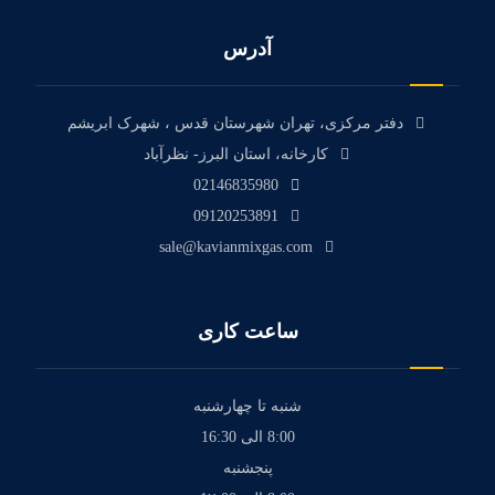
آدرس
دفتر مرکزی، تهران شهرستان قدس ، شهرک ابریشم
کارخانه، استان البرز- نظرآباد
02146835980
09120253891
sale@kavianmixgas.com
ساعت کاری
شنبه تا چهارشنبه
8:00 الی 16:30
پنجشنبه